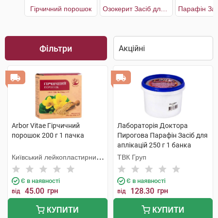
Гірчичний порошок
Озокерит Засіб для аплікацій
Фільтри
Arbor Vitae Гірчичний
Лабораторія Доктора
порошок 200 г 1 пачка
Пирогова Парафін Засіб для
аплікацій 250 г 1 банка
Київський лейкопластирний
ТВК Груп
завод Сарепта
Є в наявності
Є в наявності
45.00
грн
128.30
грн
від
від
КУПИТИ
КУПИТИ