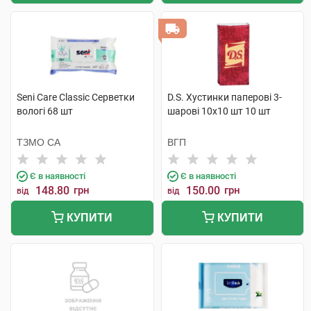
Seni Care Classic Серветки
D.S. Хустинки паперові 3-
вологі 68 шт
шарові 10х10 шт 10 шт
ТЗМО СА
ВГП
Є в наявності
Є в наявності
148.80
грн
150.00
грн
від
від
КУПИТИ
КУПИТИ