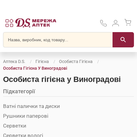
Аптека D.S.
Гігієна
Особиста Гігієна
Особиста Гігієна У Виноградові
Особиста гігієна у Виноградові
Підкатегорії
Ватні палички та диски
Рушники паперові
Серветки
Серветки вологі