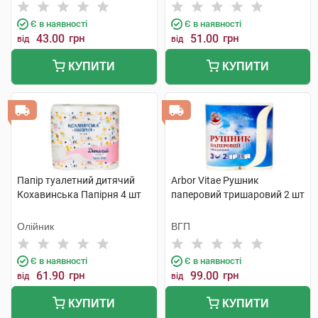
Є в наявності
Є в наявності
43.00
грн
51.00
грн
від
від
КУПИТИ
КУПИТИ
Папір туалетний дитячий
Arbor Vitae Рушник
Кохавинська Папірня 4 шт
паперовий тришаровий 2 шт
Олійник
ВГП
Є в наявності
Є в наявності
61.90
грн
99.00
грн
від
від
КУПИТИ
КУПИТИ