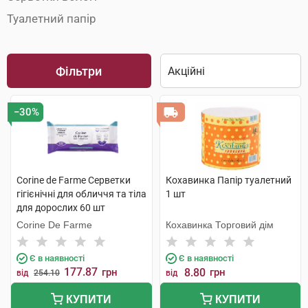
Туалетний папір
Фільтри
−30%
Corine de Farme Серветки
Кохавинка Папір туалетний
гігієнічні для обличчя та тіла
1 шт
для дорослих 60 шт
Corine De Farme
Кохавинка Торговий дім
Є в наявності
Є в наявності
177.87
грн
8.80
грн
від
254.10
від
КУПИТИ
КУПИТИ