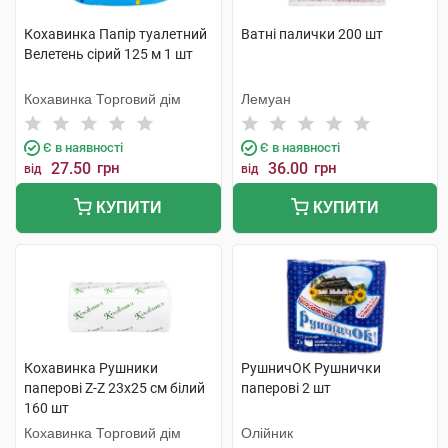
Кохавинка Папір туалетний
Ватні палички 200 шт
Велетень сірий 125 м 1 шт
Кохавинка Торговий дім
Лемуан
Є в наявності
Є в наявності
27.50
грн
36.00
грн
від
від
КУПИТИ
КУПИТИ
Кохавинка Рушники
РушничОК Рушнички
паперові Z-Z 23х25 см білий
паперові 2 шт
160 шт
Кохавинка Торговий дім
Олійник