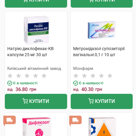
Натрію диклофенак-КВ
Метронідазол супозиторії
капсули 25 мг 30 шт
вагінальні 0,1 г 10 шт
Київський вітамінний завод
Монфарм
Є в наявності
Є в наявності
36.80
грн
40.30
грн
від
від
КУПИТИ
КУПИТИ