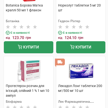
Botanica Борова Матка
Норколут таблетки 5 мг 20
краплі 50 мл 1 флакон
шт
Ботаніка
Гедеон Ріхтер
Є в наявності
Є в наявності
123.70
грн
124.10
грн
від
від
КУПИТИ
КУПИТИ
Прогестерон розчин для
Лекадол Лонг таблетки 200
ін'єкцій, олійний 1 % 1 мл 10
мг/500 мг 10 шт
ампул
Біофарма
Лек Фармацевтична
компанія