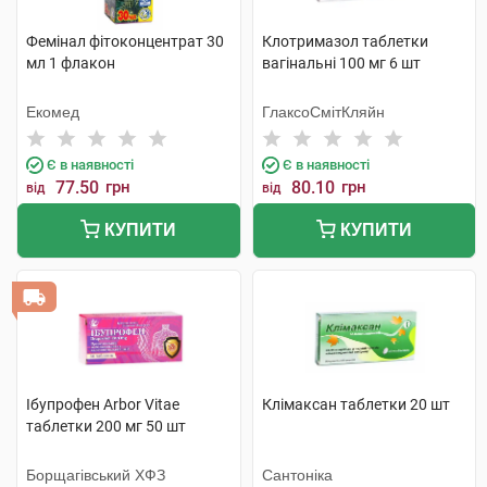
Фемінал фітоконцентрат 30
Клотримазол таблетки
мл 1 флакон
вагінальні 100 мг 6 шт
Екомед
ГлаксоСмітКляйн
Є в наявності
Є в наявності
77.50
грн
80.10
грн
від
від
КУПИТИ
КУПИТИ
Ібупрофен Arbor Vitae
Клімаксан таблетки 20 шт
таблетки 200 мг 50 шт
Борщагівський ХФЗ
Сантоніка