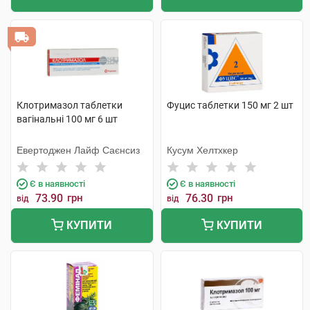
Клотримазол таблетки
Фуцис таблетки 150 мг 2 шт
вагінальні 100 мг 6 шт
Евертоджен Лайф Саєнсиз
Кусум Хелтхкер
Є в наявності
Є в наявності
73.90
грн
76.30
грн
від
від
КУПИТИ
КУПИТИ