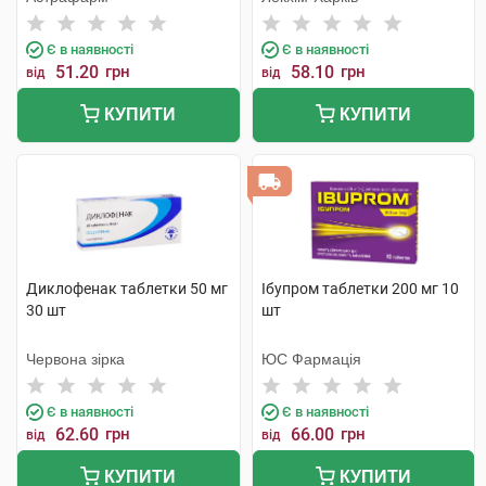
Є в наявності
Є в наявності
51.20
грн
58.10
грн
від
від
КУПИТИ
КУПИТИ
Диклофенак таблетки 50 мг
Ібупром таблетки 200 мг 10
30 шт
шт
Червона зірка
ЮС Фармація
Є в наявності
Є в наявності
62.60
грн
66.00
грн
від
від
КУПИТИ
КУПИТИ