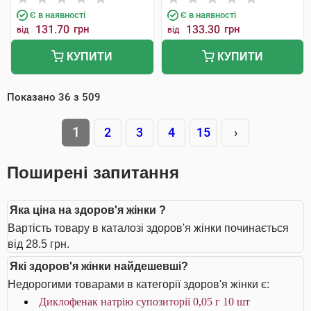
Є в наявності
Є в наявності
131.70
грн
133.30
грн
від
від
КУПИТИ
КУПИТИ
Показано
36
з
509
1
2
3
4
15
›
Поширені запитання
Яка ціна на здоров'я жінки ?
Вартість товару в каталозі здоров'я жінки починається
від 28.5 грн.
Які здоров'я жінки найдешевші?
Недорогими товарами в категорії здоров'я жінки є:
Диклофенак натрію супозиторії 0,05 г 10 шт