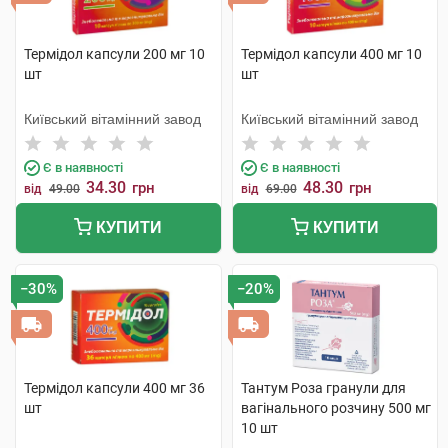
Термідол капсули 200 мг 10
Термідол капсули 400 мг 10
шт
шт
Київський вітамінний завод
Київський вітамінний завод
Є в наявності
Є в наявності
34.30
48.30
грн
грн
від
49.00
від
69.00
КУПИТИ
КУПИТИ
−30%
−20%
Термідол капсули 400 мг 36
Тантум Роза гранули для
шт
вагінального розчину 500 мг
10 шт