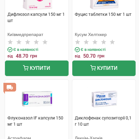
Дифлюзол капсули 150 мг 1
Фуцис таблетки 150 мг 1 шт
шт
Київмедпрепарат
Кусум Хелтхкер
Є в наявності
Є в наявності
48.70
грн
50.70
грн
від
від
КУПИТИ
КУПИТИ
Флуконазол IF капсули 150
Диклофенак супозиторії 0,1
мг 1 шт
г 10 шт
Астрафарм
Лекхім-Харків