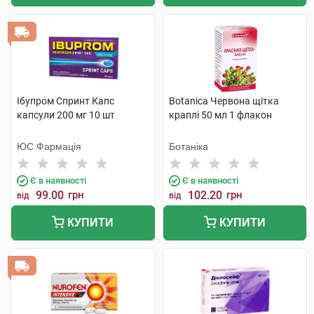
Ібупром Спринт Капс
Botanica Червона щітка
капсули 200 мг 10 шт
краплі 50 мл 1 флакон
ЮС Фармація
Ботаніка
Є в наявності
Є в наявності
99.00
грн
102.20
грн
від
від
КУПИТИ
КУПИТИ