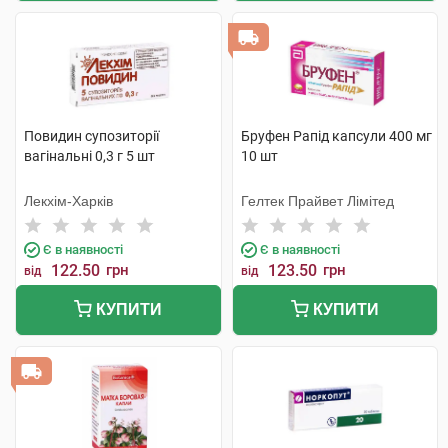
Повидин супозиторії
Бруфен Рапід капсули 400 мг
вагінальні 0,3 г 5 шт
10 шт
Лекхім-Харків
Гелтек Прайвет Лімітед
Є в наявності
Є в наявності
122.50
грн
123.50
грн
від
від
КУПИТИ
КУПИТИ