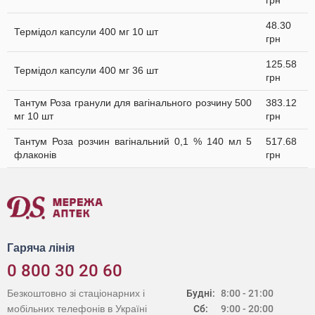
грн
48.30
Термідол капсули 400 мг 10 шт
грн
125.58
Термідол капсули 400 мг 36 шт
грн
Тантум Роза гранули для вагінального розчину 500
383.12
мг 10 шт
грн
Тантум Роза розчин вагінальний 0,1 % 140 мл 5
517.68
флаконів
грн
Гаряча лінія
0 800 30 20 60
Безкоштовно зі стаціонарних і
Будні:
8:00 - 21:00
мобільних телефонів в Україні
Сб:
9:00 - 20:00