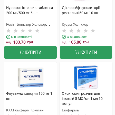
Нурофєн Інтенсив таблетки
Діклосейф супозиторії
200 мг/500 мг 6 шт
ректальні 50 мг 10 шт
Рекітт Бенкізер Хелскер
Кусум Хелтхкер
Інтернешнл
Є в наявності
Є в наявності
103.70
грн
105.80
грн
від
від
КУПИТИ
КУПИТИ
Флузамед капсули 150 мг 1
Окситоцин розчин для
шт
ін'єкцій 5 МО/мл 1 мл 10
ампул
К.О.Ромфарм Компані
Біофарма