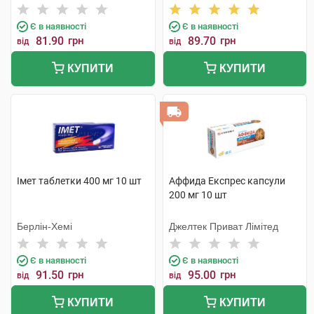
Є в наявності
Є в наявності
81.90
грн
89.70
грн
від
від
КУПИТИ
КУПИТИ
Імет таблетки 400 мг 10 шт
Аффида Експрес капсули
200 мг 10 шт
Берлін-Хемі
Джелтек Приват Лімітед
Є в наявності
Є в наявності
91.50
грн
95.00
грн
від
від
КУПИТИ
КУПИТИ