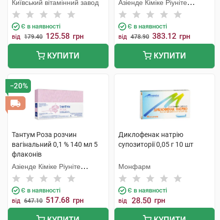
Київський вітамінний завод
Азіенде Кіміке Ріуніте
Анжеліні Франческо
Є в наявності
Є в наявності
125.58
383.12
грн
грн
від
179.40
від
478.90
КУПИТИ
КУПИТИ
−20%
Тантум Роза розчин
Диклофенак натрію
вагінальний 0,1 % 140 мл 5
супозиторії 0,05 г 10 шт
флаконів
Азіенде Кіміке Ріуніте
Монфарм
Анжеліні Франческо
Є в наявності
Є в наявності
517.68
грн
28.50
грн
від
647.10
від
КУПИТИ
КУПИТИ