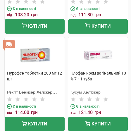
Є в наявності
Є в наявності
108.20
грн
111.80
грн
від
від
КУПИТИ
КУПИТИ
Нурофєн таблетки 200 мг 12
Клофан крем вагінальний 10
шт
% 7 г 1 туба
Рекітт Бенкізер Хелскер
Кусум Хелтхкер
Інтернешнл
Є в наявності
Є в наявності
114.00
грн
121.40
грн
від
від
КУПИТИ
КУПИТИ