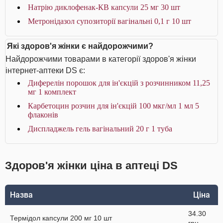
Натрію диклофенак-КВ капсули 25 мг 30 шт
Метронідазол супозиторії вагінальні 0,1 г 10 шт
Які здоров'я жінки є найдорожчими?
Найдорожчими товарами в категорії здоров'я жінки
інтернет-аптеки DS є:
Диферелін порошок для ін'єкцій з розчинником 11,25
мг 1 комплект
Карбетоцин розчин для ін'єкцій 100 мкг/мл 1 мл 5
флаконів
Диспладжель гель вагінальний 20 г 1 туба
Здоров'я жінки ціна в аптеці DS
Назва
Ціна
34.30
Термідол капсули 200 мг 10 шт