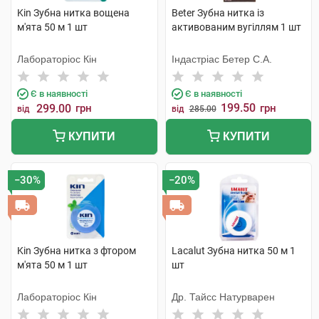
Kin Зубна нитка вощена
Beter Зубна нитка із
м'ята 50 м 1 шт
активованим вугіллям 1 шт
Лабораторіос Кін
Індастріас Бетер С.А.
Є в наявності
Є в наявності
199.50
299.00
грн
грн
від
від
285.00
КУПИТИ
КУПИТИ
−30%
−20%
Kin Зубна нитка з фтором
Lacalut Зубна нитка 50 м 1
м'ята 50 м 1 шт
шт
Лабораторіос Кін
Др. Тайсс Натурварен