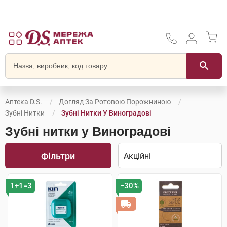
Аптека D.S.
Догляд За Ротовою Порожниною
Зубні Нитки
Зубні Нитки У Виноградові
Зубні нитки у Виноградові
Фільтри
1+1=3
−30%