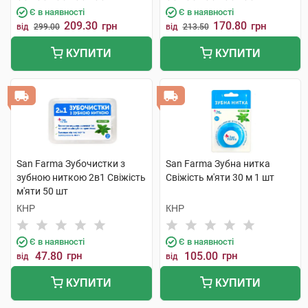
Є в наявності
Є в наявності
209.30
170.80
грн
грн
від
299.00
від
213.50
КУПИТИ
КУПИТИ
San Farma Зубочистки з
San Farma Зубна нитка
зубною ниткою 2в1 Свіжість
Свіжість м'яти 30 м 1 шт
м'яти 50 шт
КНР
КНР
Є в наявності
Є в наявності
47.80
грн
105.00
грн
від
від
КУПИТИ
КУПИТИ