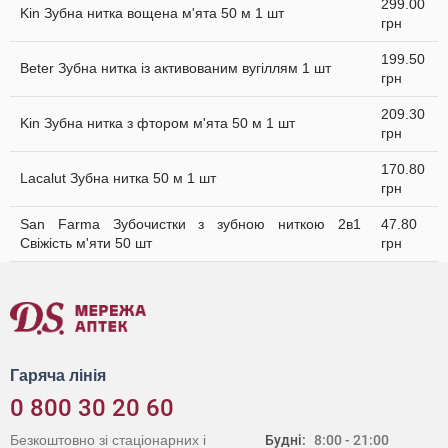
299.00
Kin Зубна нитка вощена м'ята 50 м 1 шт
грн
199.50
Beter Зубна нитка із активованим вугіллям 1 шт
грн
209.30
Kin Зубна нитка з фтором м'ята 50 м 1 шт
грн
170.80
Lacalut Зубна нитка 50 м 1 шт
грн
San Farma Зубочистки з зубною ниткою 2в1
47.80
Свіжість м'яти 50 шт
грн
Гаряча лінія
0 800 30 20 60
Безкоштовно зі стаціонарних і
Будні:
8:00 - 21:00