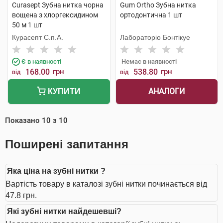
Curasept Зубна нитка чорна
Gum Ortho Зубна нитка
вощена з хлоргексидином
ортодонтична 1 шт
50 м 1 шт
Курасепт С.п.А.
Лабораторіо Бонтікуе
Є в наявності
Немає в наявності
168.00
грн
538.80
грн
від
від
АНАЛОГИ
КУПИТИ
Показано
10
з
10
Поширені запитання
Яка ціна на зубні нитки ?
Вартість товару в каталозі зубні нитки починається від
47.8 грн.
Які зубні нитки найдешевші?