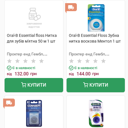
Oral-B Essential floss Нитка
Oral-B Essential Floss Зубна
для зубів м'ятна 50 м 1 шт
нитка воскова Ментол 1 шт
Проктер енд Гембл
Проктер енд Гембл
Меньюфекчурінг
Меньюфекчурінг
Є в наявності
Є в наявності
132.00
грн
144.00
грн
від
від
КУПИТИ
КУПИТИ