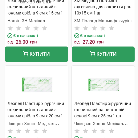
Леопед Пластир хірургічний
3M Медіпор Пов'язка
стерильний нетканний з
адгезивна для закриття ран
іонами срібла 9 см х 15 см 1
10х15 см 1 шт
шт
Нанкін 3H Медікал
3M Поланд Маньюфекчурінг
Є в наявності
Є в наявності
26.00
грн
27.20
грн
від
від
КУПИТИ
КУПИТИ
Леопед Пластир хірургічний
Леопед Пластир хірургічний
стерильний нетканний з
стерильний на нетканній
іонами срібла 9 см х 20 см 1
основі 9 см х 25 см 1 шт
шт
Чжецян Хонгю Медікал
Чжецзян Хонгю Медікал
Коммодіті
Коммодіті