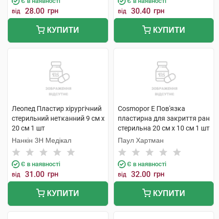
Є в наявності
Є в наявності
28.00
грн
30.40
грн
від
від
КУПИТИ
КУПИТИ
Леопед Пластир хірургічний
Cosmopor E Пов'язка
стерильний нетканний 9 см х
пластирна для закриття ран
20 см 1 шт
стерильна 20 см х 10 см 1 шт
Нанкін 3H Медікал
Паул Хартман
Є в наявності
Є в наявності
31.00
грн
32.00
грн
від
від
КУПИТИ
КУПИТИ