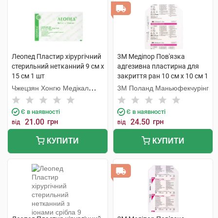
Леопед Пластир хірургічний
3M Медіпор Пов'язка
стерильний нетканний 9 см х
адгезивна пластирна для
15 см 1 шт
закриття ран 10 см x 10 см 1
шт
Чжецзян Хонгю Медікал
3M Поланд Маньюфекчурінг
Коммодіті
Є в наявності
Є в наявності
21.00
грн
24.50
грн
від
від
КУПИТИ
КУПИТИ