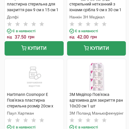
пластирна стерильна для
стерильний нетканний з
закриття ран 9 см х 15 см 1
іонами срібла 9 см х 30 см 1
шт
шт
Долфі
Нанкін 3H Медікал
Є в наявності
Є в наявності
37.50
грн
42.00
грн
від
від
КУПИТИ
КУПИТИ
Hartmann Cosmopor E
3M Медіпор Пов'язка
Пов'язка пластирна
адгезивна для закриття ран
стерильна розмір 20см х
10х20 см 1 шт
10см 1 шт
Паул Хартман
3M Поланд Маньюфекчурінг
Є в наявності
Є в наявності