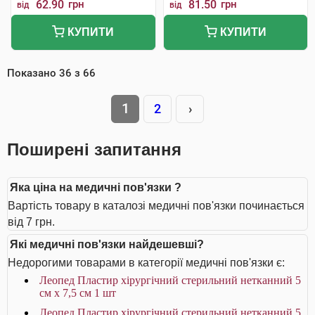
62.90
грн
81.50
грн
від
від
КУПИТИ
КУПИТИ
Показано
36
з
66
1
2
›
Поширені запитання
Яка ціна на медичні пов'язки ?
Вартість товару в каталозі медичні пов'язки починається
від 7 грн.
Які медичні пов'язки найдешевші?
Недорогими товарами в категорії медичні пов'язки є:
Леопед Пластир хірургічний стерильний нетканний 5
см х 7,5 см 1 шт
Леопед Пластир хірургічний стерильний нетканний 5