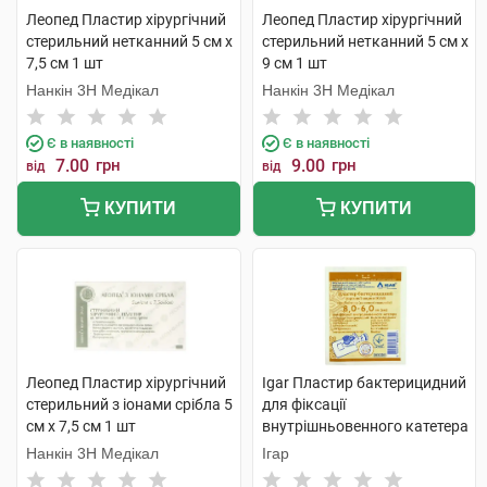
Леопед Пластир хірургічний
Леопед Пластир хірургічний
стерильний нетканний 5 см х
стерильний нетканний 5 см х
7,5 см 1 шт
9 см 1 шт
Нанкін 3H Медікал
Нанкін 3H Медікал
Є в наявності
Є в наявності
7.00
грн
9.00
грн
від
від
КУПИТИ
КУПИТИ
Леопед Пластир хірургічний
Igar Пластир бактерицидний
стерильний з іонами срібла 5
для фіксації
см х 7,5 см 1 шт
внутрішньовенного катетера
стерильний 6 см х 8 см 1 шт
Нанкін 3H Медікал
Ігар