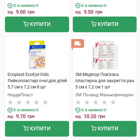
Є в наявності
Є в наявності
9.00
грн
9.50
грн
від
від
КУПИТИ
КУПИТИ
Ecoplast EcoEye Kids
3M Медіпор Пов'язка
Лейкопластирі очні для дітей
пластирна для закриття ран
5,7 см x 7,2 см 8 шт
5 см x 7,2 см 1 шт
НордеПласт
3M Поланд Маньюфекчурінг
Є в наявності
Є в наявності
9.70
грн
10.20
грн
від
від
КУПИТИ
КУПИТИ