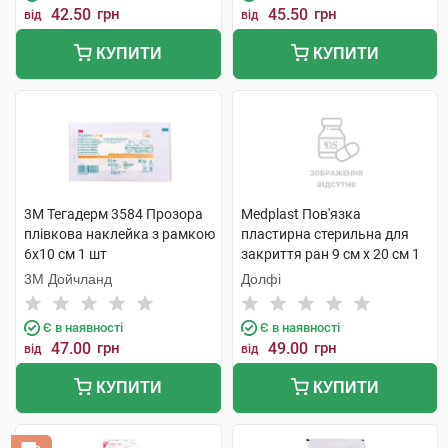
42.50
грн
45.50
грн
від
від
КУПИТИ
КУПИТИ
3M Тегадерм 3584 Прозора
Medplast Пов'язка
плівкова наклейка з рамкою
пластирна стерильна для
6х10 см 1 шт
закриття ран 9 см х 20 см 1
шт
3М Дойчланд
Долфі
Є в наявності
Є в наявності
47.00
грн
49.00
грн
від
від
КУПИТИ
КУПИТИ