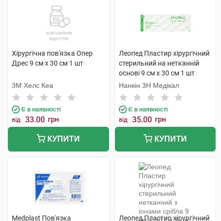
Хірургічна пов'язка Опер
Леопед Пластир хірургічний
Дрес 9 см х 30 см 1 шт
стерильний на нетканній
основі 9 см х 30 см 1 шт
3M Хелс Кеа
Нанкін 3H Медікал
Є в наявності
Є в наявності
33.00
грн
35.00
грн
від
від
КУПИТИ
КУПИТИ
Medplast Пов'язка
Леопед Пластир хірургічний