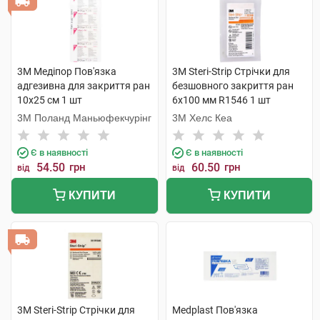
3M Медіпор Пов'язка
3M Steri-Strip Стрічки для
адгезивна для закриття ран
безшовного закриття ран
10х25 см 1 шт
6х100 мм R1546 1 шт
3M Поланд Маньюфекчурінг
3M Хелс Кеа
Є в наявності
Є в наявності
54.50
грн
60.50
грн
від
від
КУПИТИ
КУПИТИ
3M Steri-Strip Стрічки для
Medplast Пов'язка