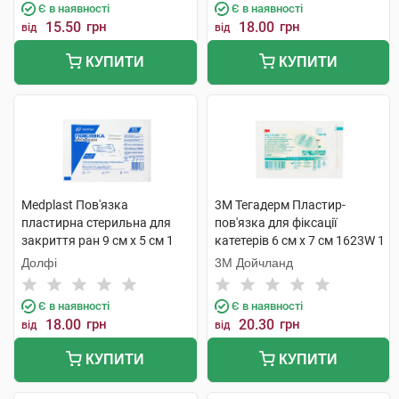
Є в наявності
Є в наявності
15.50
грн
18.00
грн
від
від
КУПИТИ
КУПИТИ
Medplast Пов'язка
3M Тегадерм Пластир-
пластирна стерильна для
пов'язка для фіксації
закриття ран 9 см х 5 см 1
катетерів 6 см х 7 см 1623W 1
шт
шт
Долфі
3М Дойчланд
Є в наявності
Є в наявності
18.00
грн
20.30
грн
від
від
КУПИТИ
КУПИТИ