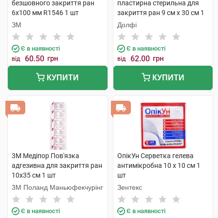
безшовного закриття ран
пластирна стерильна для
6х100 мм R1546 1 шт
закриття ран 9 см х 30 см 1
шт
ЗМ
Долфі
Є в наявності
Є в наявності
60.50
грн
62.00
грн
від
від
КУПИТИ
КУПИТИ
3M Медіпор Пов'язка
ОпікУн Серветка гелева
адгезивна для закриття ран
антимікробна 10 x 10 см 1
10х35 см 1 шт
шт
3M Поланд Маньюфекчурінг
Зентекс
Є в наявності
Є в наявності