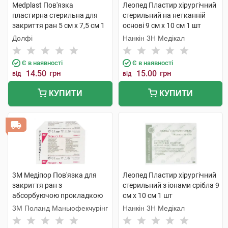
Medplast Пов'язка
Леопед Пластир хірургічний
пластирна стерильна для
стерильний на нетканній
закриття ран 5 см х 7,5 см 1
основі 9 см х 10 см 1 шт
шт
Долфі
Нанкін 3H Медікал
Є в наявності
Є в наявності
14.50
грн
15.00
грн
від
від
КУПИТИ
КУПИТИ
3M Медіпор Пов'язка для
Леопед Пластир хірургічний
закриття ран з
стерильний з іонами срібла 9
абсорбуючою прокладкою
см х 10 см 1 шт
розмір 6 см х 10 см 1 шт
3M Поланд Маньюфекчурінг
Нанкін 3H Медікал