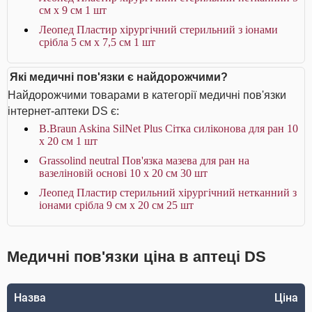
см х 9 см 1 шт
Леопед Пластир хірургічний стерильний з іонами
срібла 5 см х 7,5 см 1 шт
Які медичні пов'язки є найдорожчими?
Найдорожчими товарами в категорії медичні пов'язки
інтернет-аптеки DS є:
B.Braun Askina SilNet Plus Сітка силіконова для ран 10
x 20 см 1 шт
Grassolind neutral Пов'язка мазева для ран на
вазеліновій основі 10 х 20 см 30 шт
Леопед Пластир стерильний хірургічний нетканний з
іонами срібла 9 см х 20 см 25 шт
Медичні пов'язки ціна в аптеці DS
Назва
Ціна