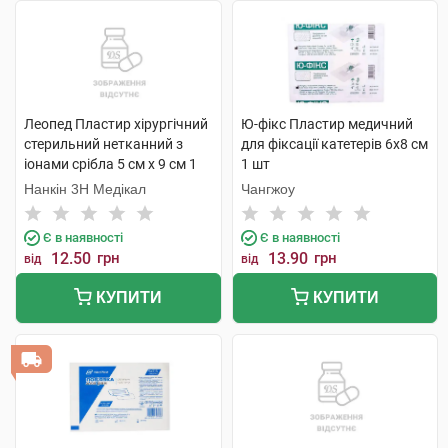
Леопед Пластир хірургічний
Ю-фікс Пластир медичний
стерильний нетканний з
для фіксації катетерів 6х8 см
іонами срібла 5 см х 9 см 1
1 шт
шт
Нанкін 3H Медікал
Чангжоу
Є в наявності
Є в наявності
12.50
грн
13.90
грн
від
від
КУПИТИ
КУПИТИ