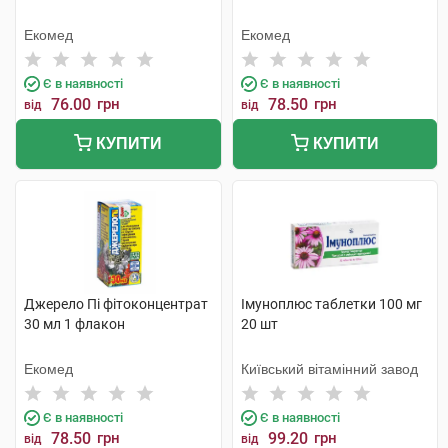
Екомед
Екомед
Є в наявності
Є в наявності
76.00
грн
78.50
грн
від
від
КУПИТИ
КУПИТИ
Джерело Пі фітоконцентрат
Імуноплюс таблетки 100 мг
30 мл 1 флакон
20 шт
Екомед
Київський вітамінний завод
Є в наявності
Є в наявності
78.50
грн
99.20
грн
від
від