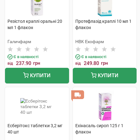
Резістол краплі оральні 20
Протефлазід краплі 10 мл 1
мл 1 флакон
флакон
Галичфарм
НВК Екофарм
Є в наявності
Є в наявності
237.90
грн
249.80
грн
від
від
КУПИТИ
КУПИТИ
Есберітокс таблетки 3,2 мг
Ехінасаль сироп 125 г 1
40 шт
флакон