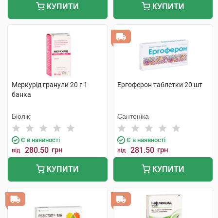
КУПИТИ
КУПИТИ
Меркурід гранули 20 г 1
Ергоферон таблетки 20 шт
банка
Біолік
Сантоніка
Є в наявності
Є в наявності
280.50
грн
281.50
грн
від
від
КУПИТИ
КУПИТИ