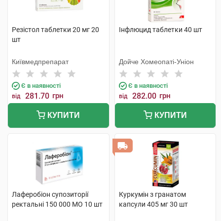
Резістол таблетки 20 мг 20
Інфлюцид таблетки 40 шт
шт
Київмедпрепарат
Дойче Хомеопаті-Уніон
Є в наявності
Є в наявності
281.70
грн
282.00
грн
від
від
КУПИТИ
КУПИТИ
Лаферобіон супозиторії
Куркумін з гранатом
ректальні 150 000 МО 10 шт
капсули 405 мг 30 шт