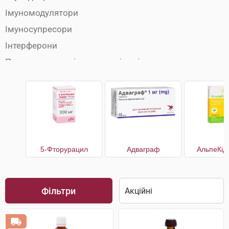
Імуномодулятори
Імуносупресори
Інтерферони
Препарати для підвищення імунітету
Протипухлинні препарати
5-Фторурацил
Адваграф
АльпеКід
Фільтри