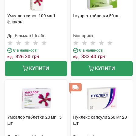
Умкалор сироп 100 мл 1
Імупрет таблетки 50 шт
флакон
Др. Вільмар Швабе
Біонорика
Є в наявності
Є в наявності
326.30
грн
333.40
грн
від
від
КУПИТИ
КУПИТИ
Умкалор таблетки 20 мг 15
Нуклекс капсули 250 мг 20
шт
шт