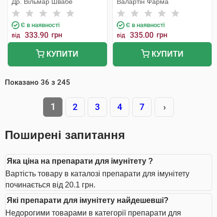
Др. Вільмар Швабе
Валартін Фарма
Є в наявності
Є в наявності
333.90
грн
335.00
грн
від
від
КУПИТИ
КУПИТИ
Показано
36
з
245
1
2
3
4
7
›
Поширені запитання
Яка ціна на препарати для імунітету ?
Вартість товару в каталозі препарати для імунітету
починається від 20.1 грн.
Які препарати для імунітету найдешевші?
Недорогими товарами в категорії препарати для