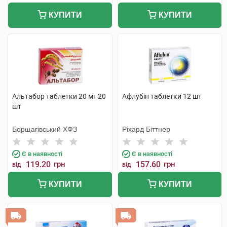
КУПИТИ
КУПИТИ
Альтабор таблетки 20 мг 20
Афлубін таблетки 12 шт
шт
Борщагівський ХФЗ
Ріхард Біттнер
Є в наявності
Є в наявності
119.20
грн
157.60
грн
від
від
КУПИТИ
КУПИТИ