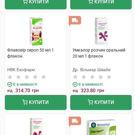
КУПИТИ
КУПИТИ
Флавовір сироп 50 мл 1
Умкалор розчин оральний
флакон
20 мл 1 флакон
НВК Екофарм
Др. Вільмар Швабе
Є в наявності
Є в наявності
314.70
грн
323.80
грн
від
від
КУПИТИ
КУПИТИ