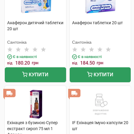
Анаферон дитячий таблетки
Анаферон таблетки 20 шт
20 шт
Сантоніка
Сантоніка
Є в наявності
Є в наявності
180.20
грн
184.50
грн
від
від
КУПИТИ
КУПИТИ
Ехінацея з бузиною Супер
IF Ехінацея Імуно капсули 20
екстракт сироп 75 мл 1
шт