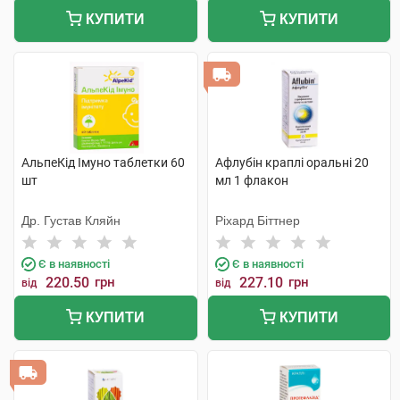
КУПИТИ
КУПИТИ
АльпеКід Імуно таблетки 60
Афлубін краплі оральні 20
шт
мл 1 флакон
Др. Густав Кляйн
Ріхард Біттнер
Є в наявності
Є в наявності
220.50
грн
227.10
грн
від
від
КУПИТИ
КУПИТИ