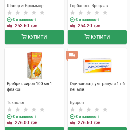
Шапер & Брюммер
Гербаполь Вроцлав
Є в наявності
Є в наявності
253.60
грн
254.20
грн
від
від
КУПИТИ
КУПИТИ
Еребрик сироп 100 мл 1
Оцилококцінум гранули 1 г 6
флакон
пеналів
Технолог
Буарон
Є в наявності
Є в наявності
276.00
грн
276.60
грн
від
від