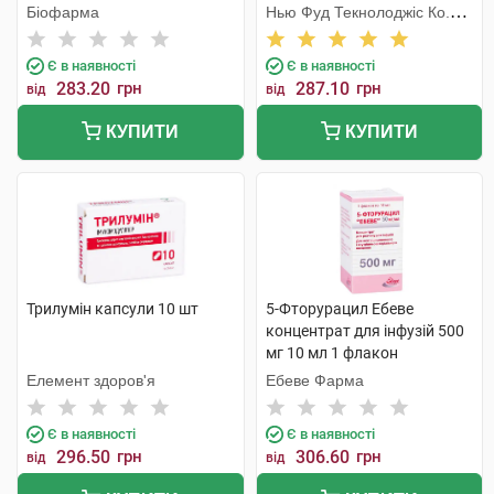
Біофарма
Нью Фуд Текнолоджіс Ко.
Лтд
Є в наявності
Є в наявності
283.20
грн
287.10
грн
від
від
КУПИТИ
КУПИТИ
Трилумін капсули 10 шт
5-Фторурацил Ебеве
концентрат для інфузій 500
мг 10 мл 1 флакон
Елемент здоров'я
Ебеве Фарма
Є в наявності
Є в наявності
296.50
грн
306.60
грн
від
від