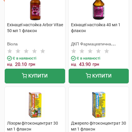
Ехінацеї настойка Arbor Vitae
Ехінацеї настойка 40 мл 1
50 мл 1 флакон
флакон
Віола
ДКП Фармацевтична
фабрика
Є в наявності
Є в наявності
20.10
грн
43.90
грн
від
від
КУПИТИ
КУПИТИ
Лізорм фітоконцентрат 30
Джерело фітоконцентрат 30
мл 1 флакон
мл 1 флакон