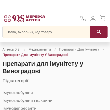
Аптека D.S.
Медикаменти
Препарати Для Імунітету
Препарати Для Імунітету У Виноградові
Препарати для імунітету у
Виноградові
Підкатегорії
Імуноглобуліни
Імуноглобуліни і вакцини
Імунодепресанти