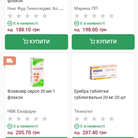
флакон
Нью Фуд Текнолоджіс Ко.
Марина ПП
Лтд
Є в наявності
Є в наявності
188.10
грн
198.00
грн
від
від
КУПИТИ
КУПИТИ
Флавовір сироп 30 мл 1
Еребра таблетки
флакон
сублінгвальні 20 мг 20 шт
НВК Екофарм
Технолог
Є в наявності
Є в наявності
205.70
грн
207.40
грн
від
від