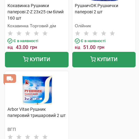
Кохавинка Рушники
РушничОК Рушнички
паперові Z-Z 23х25 см білий
паперові 2 шт
160 шт
Кохавинка Торговий дім
Олійник
Є в наявності
Є в наявності
43.00
грн
51.00
грн
від
від
КУПИТИ
КУПИТИ
Arbor Vitae Рушник
паперовий тришаровий 2 шт
ВГП