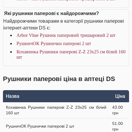
Які рушники паперові є найдорожчими?
Найдорожчими товарами в категорії рушники паперові
інтернет-аптеки DS є:
Arbor Vitae Рушник паперовий тришаровий 2 шт
РушничОК Рушнички паперові 2 шт
Кохавинка Рушники паперові Z-Z 23х25 см білий 160
шт
Рушники паперові ціна в аптеці DS
Назва
Ціна
Кохавинка Рушники паперові Z-Z 23х25 см білий
43.00
160 шт
грн
51.00
РушничОК Рушнички паперові 2 шт
грн