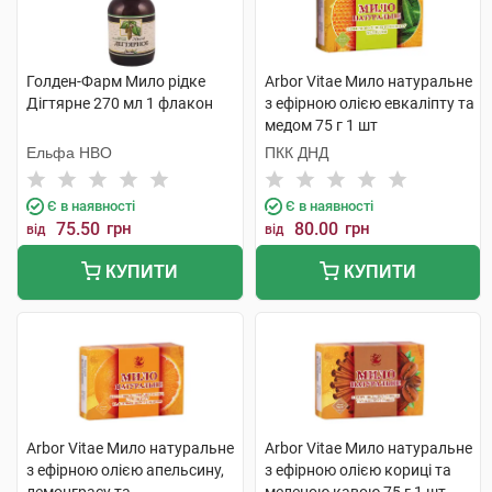
Голден-Фарм Мило рідке
Arbor Vitae Мило натуральне
Дігтярне 270 мл 1 флакон
з ефірною олією евкаліпту та
медом 75 г 1 шт
Ельфа НВО
ПКК ДНД
Є в наявності
Є в наявності
75.50
грн
80.00
грн
від
від
КУПИТИ
КУПИТИ
Arbor Vitae Мило натуральне
Arbor Vitae Мило натуральне
з ефірною олією апельсину,
з ефірною олією кориці та