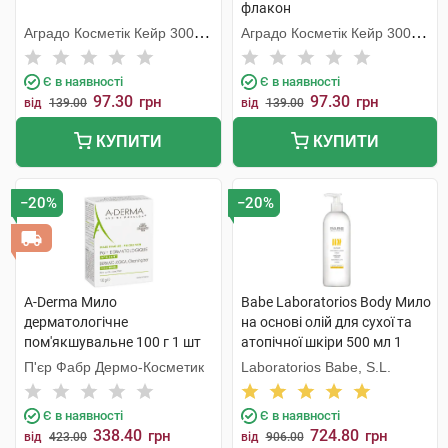
флакон
Аградо Косметік Кейр 3000
Аградо Косметік Кейр 3000
С.Л.У.
С.Л.У.
Є в наявності
Є в наявності
97.30
97.30
грн
грн
від
139.00
від
139.00
КУПИТИ
КУПИТИ
−20%
−20%
A-Derma Мило
Babe Laboratorios Body Мило
дерматологічне
на основі олій для сухої та
пом'якшувальне 100 г 1 шт
атопічної шкіри 500 мл 1
флакон
П'єр Фабр Дермо-Косметик
Laboratorios Babe, S.L.
Є в наявності
Є в наявності
338.40
724.80
грн
грн
від
423.00
від
906.00