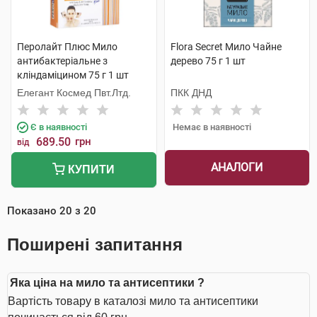
Перолайт Плюс Мило
Flora Secret Мило Чайне
антибактеріальне з
дерево 75 г 1 шт
кліндаміцином 75 г 1 шт
Елегант Космед Пвт.Лтд.
ПКК ДНД
Є в наявності
Немає в наявності
689.50
грн
від
АНАЛОГИ
КУПИТИ
Показано
20
з
20
Поширені запитання
Яка ціна на мило та антисептики ?
Вартість товару в каталозі мило та антисептики