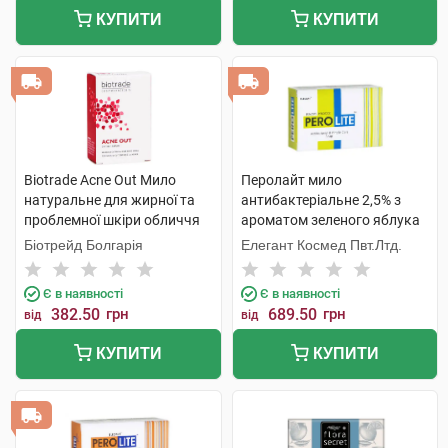
КУПИТИ
КУПИТИ
Biotrade Acne Out Мило
Перолайт мило
натуральне для жирної та
антибактеріальне 2,5% з
проблемної шкіри обличчя
ароматом зеленого яблука
та тіла 100 г 1 шт
75 г 1 шт
Біотрейд Болгарія
Елегант Космед Пвт.Лтд.
Є в наявності
Є в наявності
382.50
грн
689.50
грн
від
від
КУПИТИ
КУПИТИ