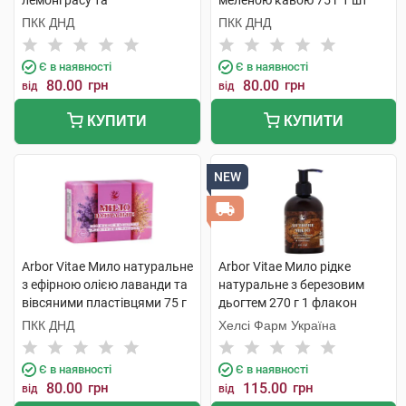
лемонграсу та
меленою кавою 75 г 1 шт
апельсиновою цедрою 75 г 1
ПКК ДНД
ПКК ДНД
шт
Є в наявності
Є в наявності
80.00
грн
80.00
грн
від
від
КУПИТИ
КУПИТИ
NEW
Arbor Vitae Мило натуральне
Arbor Vitae Мило рідке
з ефірною олією лаванди та
натуральне з березовим
вівсяними пластівцями 75 г
дьогтем 270 г 1 флакон
1 шт
ПКК ДНД
Хелсі Фарм Україна
Є в наявності
Є в наявності
80.00
грн
115.00
грн
від
від