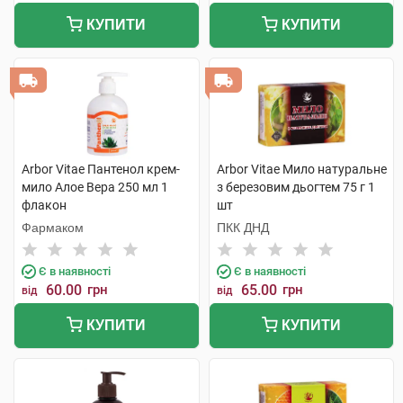
КУПИТИ
КУПИТИ
Arbor Vitae Пантенол крем-
Arbor Vitae Мило натуральне
мило Алое Вера 250 мл 1
з березовим дьогтем 75 г 1
флакон
шт
Фармаком
ПКК ДНД
Є в наявності
Є в наявності
60.00
грн
65.00
грн
від
від
КУПИТИ
КУПИТИ