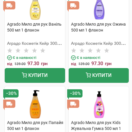
Agrado Мило для рук Ваніль
Agrado Мило для рук Ожина
500 мл 1 флакон
500 мл 1 флакон
Аградо Косметік Кейр 3000
Аградо Косметік Кейр 3000
С.Л.У.
С.Л.У.
Є в наявності
Є в наявності
97.30
97.30
грн
грн
від
139.00
від
139.00
КУПИТИ
КУПИТИ
−30%
−30%
Agrado Мило для рук Папайя
Agrado Мило для рук Kids
500 мл 1 флакон
Жувальна Гумка 500 мл 1