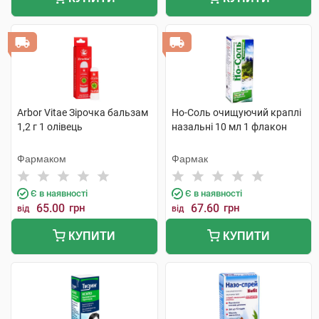
Arbor Vitae Зірочка бальзам
Но-Соль очищуючий краплі
1,2 г 1 олівець
назальні 10 мл 1 флакон
Фармаком
Фармак
Є в наявності
Є в наявності
65.00
грн
67.60
грн
від
від
КУПИТИ
КУПИТИ