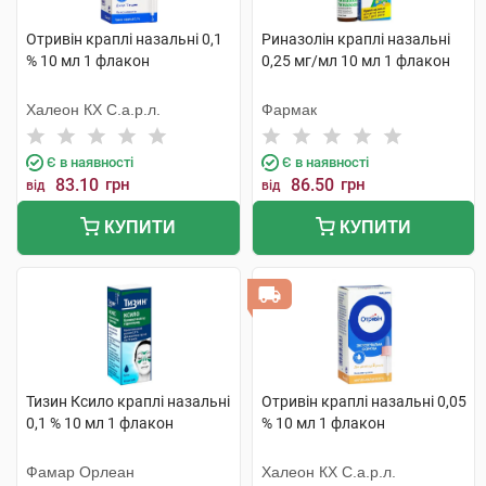
Отривін краплі назальні 0,1
Риназолін краплі назальні
% 10 мл 1 флакон
0,25 мг/мл 10 мл 1 флакон
Халеон КХ С.а.р.л.
Фармак
Є в наявності
Є в наявності
83.10
грн
86.50
грн
від
від
КУПИТИ
КУПИТИ
Тизин Ксило краплі назальні
Отривін краплі назальні 0,05
0,1 % 10 мл 1 флакон
% 10 мл 1 флакон
Фамар Орлеан
Халеон КХ С.а.р.л.