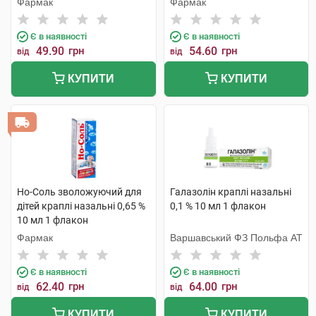
Фармак
Фармак
Є в наявності
Є в наявності
49.90
грн
54.60
грн
від
від
КУПИТИ
КУПИТИ
Но-Соль зволожуючий для
Галазолін краплі назальні
дітей краплі назальні 0,65 %
0,1 % 10 мл 1 флакон
10 мл 1 флакон
Фармак
Варшавський ФЗ Польфа АТ
Є в наявності
Є в наявності
62.40
грн
64.00
грн
від
від
КУПИТИ
КУПИТИ