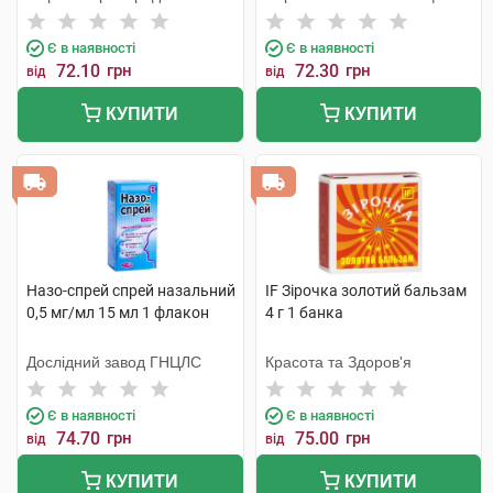
Є в наявності
Є в наявності
72.10
грн
72.30
грн
від
від
КУПИТИ
КУПИТИ
Назо-спрей спрей назальний
IF Зірочка золотий бальзам
0,5 мг/мл 15 мл 1 флакон
4 г 1 банка
Дослідний завод ГНЦЛС
Красота та Здоров'я
Є в наявності
Є в наявності
74.70
грн
75.00
грн
від
від
КУПИТИ
КУПИТИ