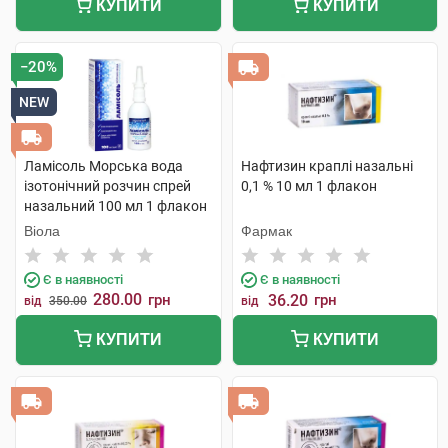
КУПИТИ
КУПИТИ
−20%
NEW
Ламісоль Морська вода
Нафтизин краплі назальні
ізотонічний розчин спрей
0,1 % 10 мл 1 флакон
назальний 100 мл 1 флакон
Віола
Фармак
Є в наявності
Є в наявності
280.00
грн
36.20
грн
від
350.00
від
КУПИТИ
КУПИТИ