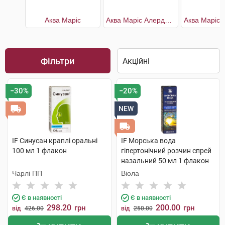
Аква Маріс
Аква Маріс Алерджі з ектоїном
Фільтри
−30%
−20%
NEW
IF Синусан краплі оральні
IF Морська вода
100 мл 1 флакон
гіпертонічний розчин спрей
назальний 50 мл 1 флакон
Чарлі ПП
Віола
Є в наявності
Є в наявності
298.20
200.00
грн
грн
від
426.00
від
250.00