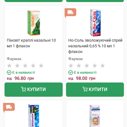
Піновіт краплі назальні 10
Но-Соль зволожуючий спрей
мл 1 флакон
назальний 0,65 % 10 мл 1
флакон
Фармак
Фармак
Є в наявності
Є в наявності
96.80
грн
98.00
грн
від
від
КУПИТИ
КУПИТИ