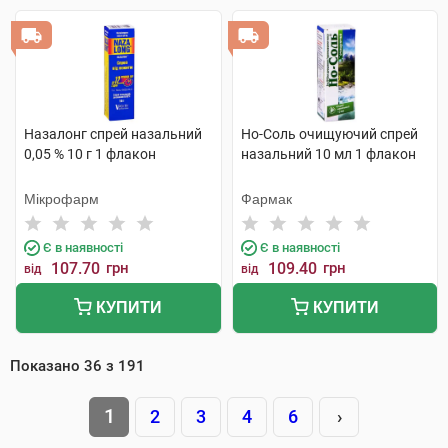
Назалонг спрей назальний
Но-Соль очищуючий спрей
0,05 % 10 г 1 флакон
назальний 10 мл 1 флакон
Мікрофарм
Фармак
Є в наявності
Є в наявності
107.70
грн
109.40
грн
від
від
КУПИТИ
КУПИТИ
Показано
36
з
191
1
2
3
4
6
›