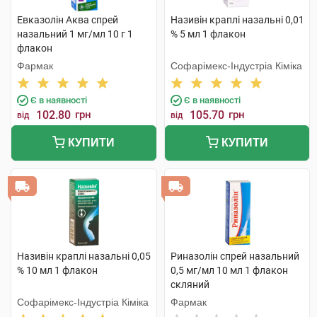
Евказолін Аква спрей
Називін краплі назальні 0,01
назальний 1 мг/мл 10 г 1
% 5 мл 1 флакон
флакон
Фармак
Софарімекс-Індустріа Кіміка
Є в наявності
Є в наявності
102.80
грн
105.70
грн
від
від
КУПИТИ
КУПИТИ
Називін краплі назальні 0,05
Риназолін спрей назальний
% 10 мл 1 флакон
0,5 мг/мл 10 мл 1 флакон
скляний
Софарімекс-Індустріа Кіміка
Фармак