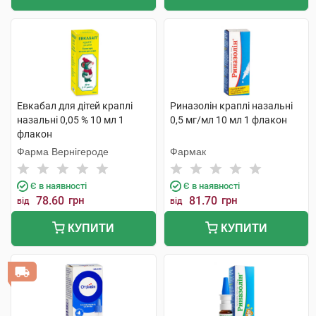
Евкабал для дітей краплі
Риназолін краплі назальні
назальні 0,05 % 10 мл 1
0,5 мг/мл 10 мл 1 флакон
флакон
Фарма Вернігероде
Фармак
Є в наявності
Є в наявності
78.60
грн
81.70
грн
від
від
КУПИТИ
КУПИТИ