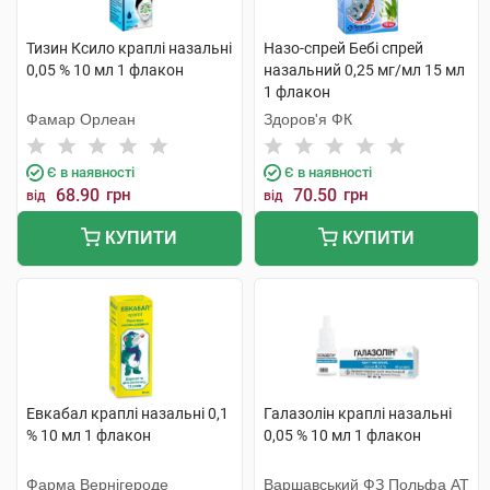
Тизин Ксило краплі назальні
Назо-спрей Бебі спрей
0,05 % 10 мл 1 флакон
назальний 0,25 мг/мл 15 мл
1 флакон
Фамар Орлеан
Здоров'я ФК
Є в наявності
Є в наявності
68.90
грн
70.50
грн
від
від
КУПИТИ
КУПИТИ
Евкабал краплі назальні 0,1
Галазолін краплі назальні
% 10 мл 1 флакон
0,05 % 10 мл 1 флакон
Фарма Вернігероде
Варшавський ФЗ Польфа АТ