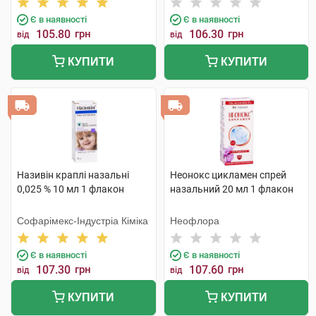
Є в наявності
Є в наявності
105.80
грн
106.30
грн
від
від
КУПИТИ
КУПИТИ
Називін краплі назальні
Неонокс цикламен спрей
0,025 % 10 мл 1 флакон
назальний 20 мл 1 флакон
Софарімекс-Індустріа Кіміка
Неофлора
Є в наявності
Є в наявності
107.30
грн
107.60
грн
від
від
КУПИТИ
КУПИТИ