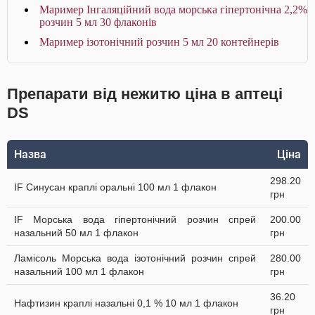
Маример Інгаляційний вода морська гіпертонічна 2,2%
розчин 5 мл 30 флаконів
Маример ізотонічний розчин 5 мл 20 контейнерів
Препарати від нежитю ціна в аптеці
DS
Назва
Ціна
298.20
IF Синусан краплі оральні 100 мл 1 флакон
грн
IF Морська вода гіпертонічний розчин спрей
200.00
назальний 50 мл 1 флакон
грн
Ламісоль Морська вода ізотонічний розчин спрей
280.00
назальний 100 мл 1 флакон
грн
36.20
Нафтизин краплі назальні 0,1 % 10 мл 1 флакон
грн