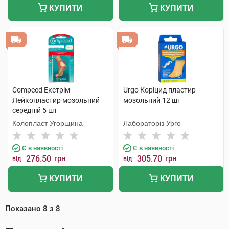
КУПИТИ
КУПИТИ
Compeed Екстрім
Urgo Коріцид пластир
Лейкопластир мозольний
мозольний 12 шт
середній 5 шт
Колопласт Угорщина
Лабораторіз Урго
Є в наявності
Є в наявності
276.50
грн
305.70
грн
від
від
КУПИТИ
КУПИТИ
Показано
8
з
8