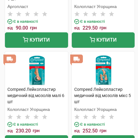
Аргопласт
Колопласт Угорщина
Є в наявності
Є в наявності
90.00
грн
229.50
грн
від
від
КУПИТИ
КУПИТИ
Compeed Лейкопластир
Compeed Лейкопластир
медичний від мозолів малі 6
медичний від мозолів мікс 5
шт
шт
Колопласт Угорщина
Колопласт Угорщина
Є в наявності
Є в наявності
230.20
грн
252.50
грн
від
від