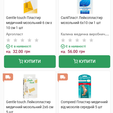
Gentle touch Пластир
СаліПласт Лейкопластир
медичний мозольний 6 см х
мозольний 6х10 см 1 шт
10 см 1 шт
Аргопласт
Калина медична виробнича
компанія
Є в наявності
Є в наявності
32.00
грн
56.00
грн
від
від
КУПИТИ
КУПИТИ
Gentle touch Лейкопластир
Compeed Пластир медичний
медичний мозольний 2х6 см
від мозолів середній 5 шт
5 шт