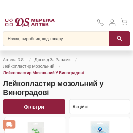
Аптека D.S.
Догляд За Ранами
Лейкопластир Мозольний
Лейкопластир Мозольний У Виноградові
Лейкопластир мозольний у
Виноградові
Фільтри