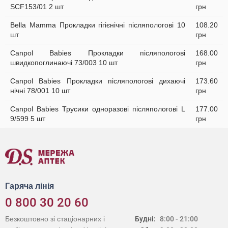
SCF153/01 2 шт
грн
Bella Мamma Прокладки гiгiєнiчнi післяпологові 10
108.20
шт
грн
Canpol Babies Прокладки післяпологові
168.00
швидкопоглинаючі 73/003 10 шт
грн
Canpol Babies Прокладки післяпологові дихаючі
173.60
нічні 78/001 10 шт
грн
Canpol Babies Трусики одноразові післяпологові L
177.00
9/599 5 шт
грн
Гаряча лінія
0 800 30 20 60
Безкоштовно зі стаціонарних і
Будні:
8:00 - 21:00