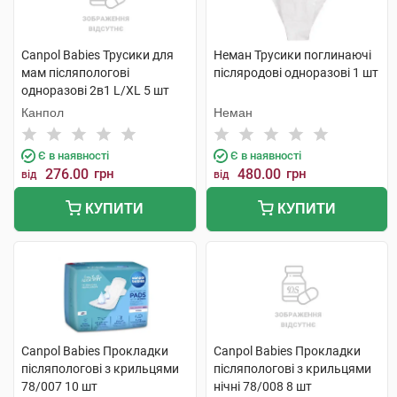
Canpol Babies Трусики для
Неман Трусики поглинаючі
мам післяпологові
післяродові одноразові 1 шт
одноразові 2в1 L/XL 5 шт
Канпол
Неман
Є в наявності
Є в наявності
276.00
грн
480.00
грн
від
від
КУПИТИ
КУПИТИ
Canpol Babies Прокладки
Canpol Babies Прокладки
післяпологові з крильцями
післяпологові з крильцями
78/007 10 шт
нічні 78/008 8 шт