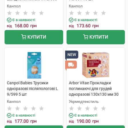
10 шт
Канпол
Канпол
Є в наявності
Є в наявності
168.00
грн
173.60
грн
від
від
КУПИТИ
КУПИТИ
NEW
Canpol Babies Трусики
Arbor Vitae Прокладки
одноразові післяпологові L
поглинаючі для грудей
9/599 5 шт
одноразові 130х130 мм 30
шт
Канпол
Укрмедтекстиль
Є в наявності
Є в наявності
177.00
грн
190.00
грн
від
від