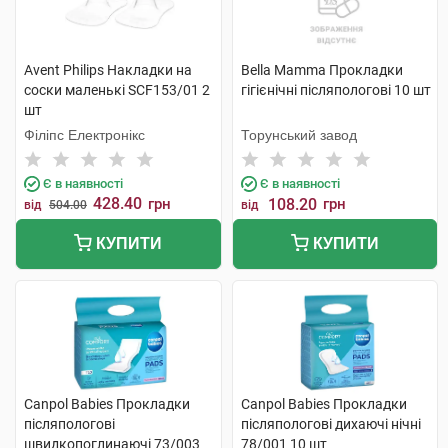
Avent Philips Накладки на
Bella Мamma Прокладки
соски маленькі SCF153/01 2
гiгiєнiчнi післяпологові 10 шт
шт
Філіпс Електронікс
Торунський завод
Є в наявності
Є в наявності
428.40
грн
108.20
грн
від
504.00
від
КУПИТИ
КУПИТИ
Canpol Babies Прокладки
Canpol Babies Прокладки
післяпологові
післяпологові дихаючі нічні
швидкопоглинаючі 73/003
78/001 10 шт