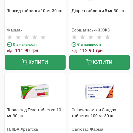
Торсид таблетки 10 мг 30 шт
Діорен таблетки 5 мг 30 шт
Фармак
Борщагівський ХФЗ
Є в наявності
Є в наявності
111.90
грн
112.90
грн
від
від
КУПИТИ
КУПИТИ
Торасемід Тева таблетки 10
Спіронолактон Сандоз
мг 30 шт
таблетки 100 мг 30 шт
ПЛІВА Хрватска
Салютас Фарма