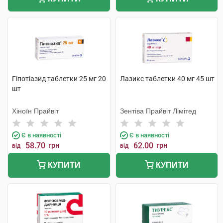
Гіпотіазид таблетки 25 мг 20
Лазикс таблетки 40 мг 45 шт
шт
Хіноїн Прайвіт
Зентіва Прайвіт Лімітед
Є в наявності
Є в наявності
58.70
грн
62.00
грн
від
від
КУПИТИ
КУПИТИ