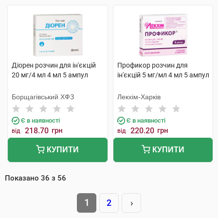
Діорен розчин для ін'єкцій
Профикор розчин для
20 мг/4 мл 4 мл 5 ампул
ін'єкцій 5 мг/мл 4 мл 5 ампул
Борщагівський ХФЗ
Лекхім-Харків
Є в наявності
Є в наявності
218.70
грн
220.20
грн
від
від
КУПИТИ
КУПИТИ
Показано
36
з
56
1
2
›