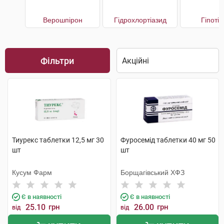
Верошпірон
Гідрохлортіазид
Гіпоті
Фільтри
Тиурекс таблетки 12,5 мг 30
Фуросемід таблетки 40 мг 50
шт
шт
Кусум Фарм
Борщагівський ХФЗ
Є в наявності
Є в наявності
25.10
грн
26.00
грн
від
від