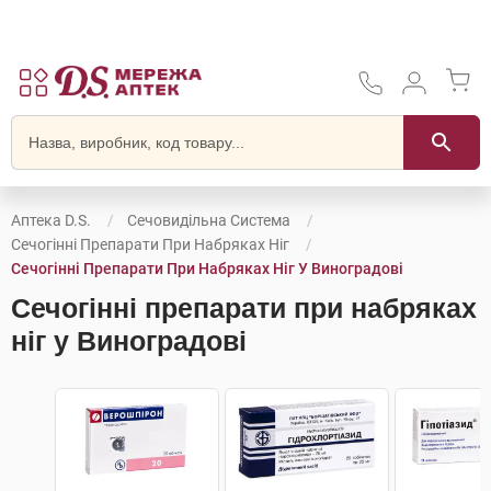
Аптека D.S.
Сечовидільна Система
Сечогінні Препарати При Набряках Ніг
Сечогінні Препарати При Набряках Ніг У Виноградові
Сечогінні препарати при набряках
ніг у Виноградові