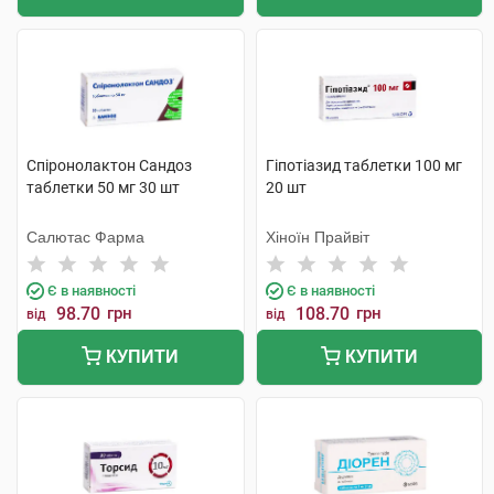
Спіронолактон Сандоз
Гіпотіазид таблетки 100 мг
таблетки 50 мг 30 шт
20 шт
Салютас Фарма
Хіноїн Прайвіт
Є в наявності
Є в наявності
98.70
грн
108.70
грн
від
від
КУПИТИ
КУПИТИ