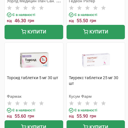
Уорлд Медицин Ілач Сан. Ве
Гедеон Ріхтер
Тідж
Є в наявності
Є в наявності
46.30
грн
55.50
грн
від
від
КУПИТИ
КУПИТИ
Торсид таблетки 5 мг 30 шт
Тиурекс таблетки 25 мг 30
шт
Фармак
Кусум Фарм
Є в наявності
Є в наявності
55.60
грн
55.90
грн
від
від
КУПИТИ
КУПИТИ