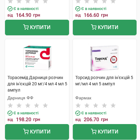
Є в наявності
Є в наявності
164.90
грн
166.60
грн
від
від
КУПИТИ
КУПИТИ
Торасемід Дарниця розчин
Торсид розчин для ін'єкцій 5
для ін'єкцій 20 мг/4 мл 4 мл 5
мг/мл 4 мл 5 ампул
ампул
Дарниця ФФ
Фармак
Є в наявності
Є в наявності
198.20
грн
206.70
грн
від
від
КУПИТИ
КУПИТИ