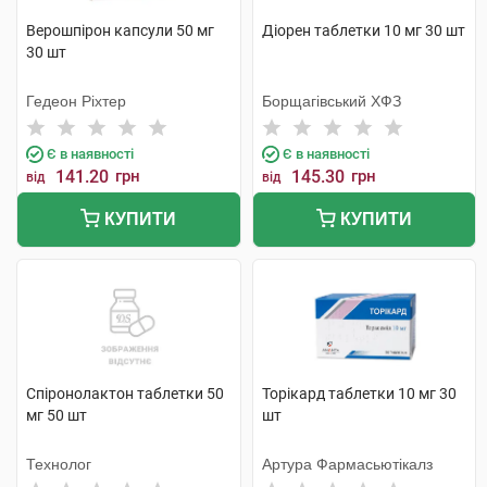
Верошпірон капсули 50 мг
Діорен таблетки 10 мг 30 шт
30 шт
Гедеон Ріхтер
Борщагівський ХФЗ
Є в наявності
Є в наявності
141.20
грн
145.30
грн
від
від
КУПИТИ
КУПИТИ
Спіронолактон таблетки 50
Торікард таблетки 10 мг 30
мг 50 шт
шт
Технолог
Артура Фармасьютікалз