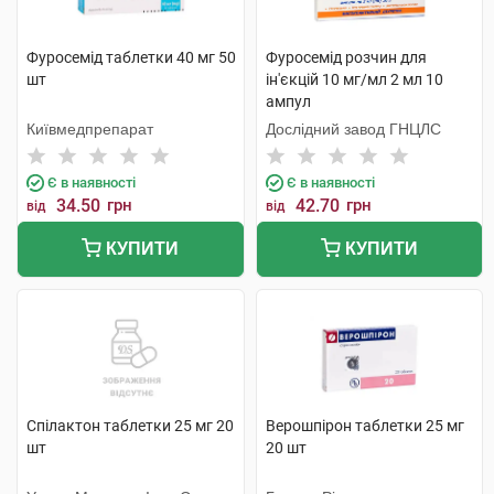
Фуросемід таблетки 40 мг 50
Фуросемід розчин для
шт
ін'єкцій 10 мг/мл 2 мл 10
ампул
Київмедпрепарат
Дослідний завод ГНЦЛС
Є в наявності
Є в наявності
34.50
грн
42.70
грн
від
від
КУПИТИ
КУПИТИ
Спілактон таблетки 25 мг 20
Верошпірон таблетки 25 мг
шт
20 шт