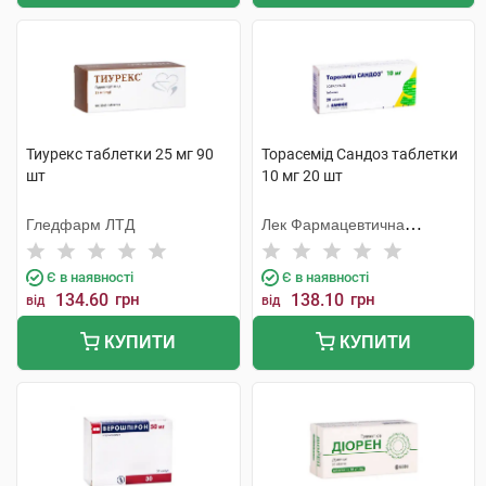
Тиурекс таблетки 25 мг 90
Торасемід Сандоз таблетки
шт
10 мг 20 шт
Гледфарм ЛТД
Лек Фармацевтична
компанія
Є в наявності
Є в наявності
134.60
грн
138.10
грн
від
від
КУПИТИ
КУПИТИ