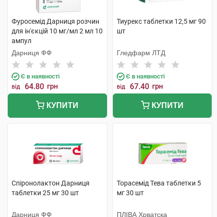
Фуросемід Дарниця розчин
Тиурекс таблетки 12,5 мг 90
для ін'єкцій 10 мг/мл 2 мл 10
шт
ампул
Дарниця ФФ
Гледфарм ЛТД
Є в наявності
Є в наявності
64.80
грн
67.40
грн
від
від
КУПИТИ
КУПИТИ
Спіронолактон Дарниця
Торасемід Тева таблетки 5
таблетки 25 мг 30 шт
мг 30 шт
Дарниця ФФ
ПЛІВА Хрватска