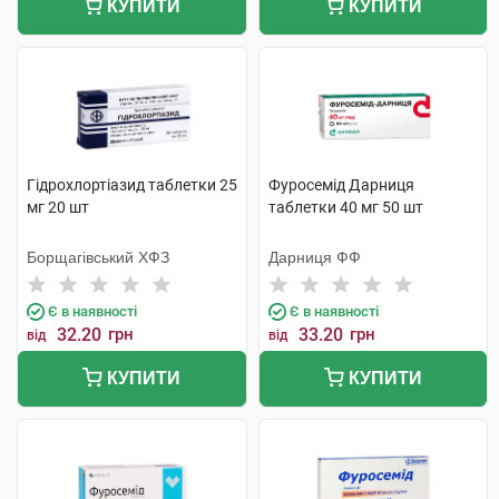
КУПИТИ
КУПИТИ
Гідрохлортіазид таблетки 25
Фуросемід Дарниця
мг 20 шт
таблетки 40 мг 50 шт
Борщагівський ХФЗ
Дарниця ФФ
Є в наявності
Є в наявності
32.20
грн
33.20
грн
від
від
КУПИТИ
КУПИТИ