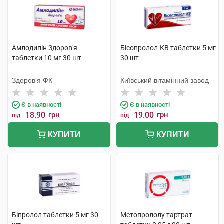
Амлодипін Здоров'я
Бісопролол-КВ таблетки 5 мг
таблетки 10 мг 30 шт
30 шт
Здоров'я ФК
Київський вітамінний завод
Є в наявності
Є в наявності
18.90
грн
19.00
грн
від
від
КУПИТИ
КУПИТИ
Біпролол таблетки 5 мг 30
Метопрололу тартрат