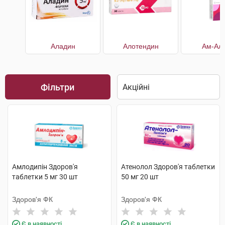
Аладин
Алотендин
Ам-Алі
Фільтри
Амлодипін Здоров'я
Атенолол Здоров'я таблетки
таблетки 5 мг 30 шт
50 мг 20 шт
Здоров'я ФК
Здоров'я ФК
Є в наявності
Є в наявності