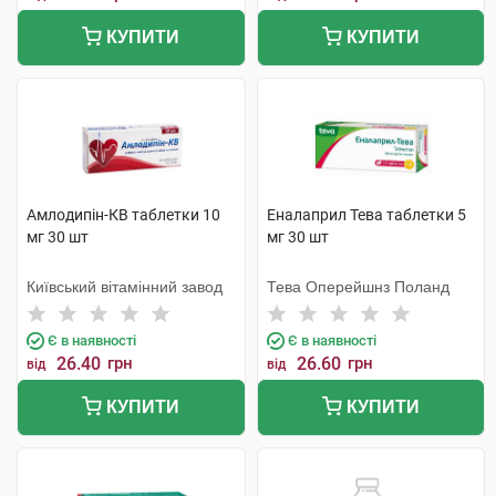
КУПИТИ
КУПИТИ
Амлодипін-КВ таблетки 10
Еналаприл Тева таблетки 5
мг 30 шт
мг 30 шт
Київський вітамінний завод
Тева Оперейшнз Поланд
Є в наявності
Є в наявності
26.40
грн
26.60
грн
від
від
КУПИТИ
КУПИТИ