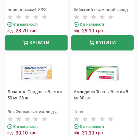
Борщагівський ХФЗ
Київський вітамінний завод
Є в наявності
Є в наявності
28.70
грн
29.10
грн
від
від
КУПИТИ
КУПИТИ
Лозартан Сандоз таблетки
Амлодипін Тева таблетки 5
50 мг 28 шт
мг 30 шт
Лек Фармасьютикалс д.д.
Тева
Є в наявності
Є в наявності
30.10
грн
31.30
грн
від
від