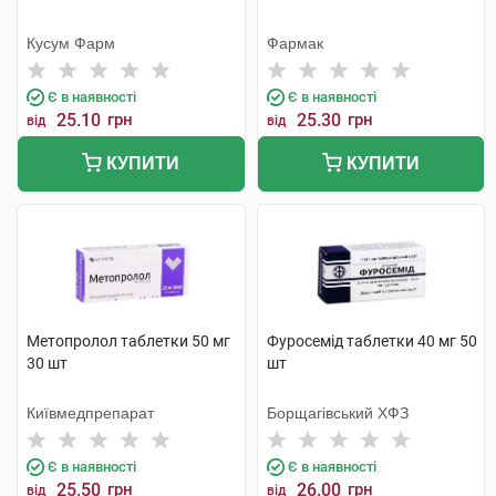
Кусум Фарм
Фармак
Є в наявності
Є в наявності
25.10
грн
25.30
грн
від
від
КУПИТИ
КУПИТИ
Метопролол таблетки 50 мг
Фуросемід таблетки 40 мг 50
30 шт
шт
Київмедпрепарат
Борщагівський ХФЗ
Є в наявності
Є в наявності
25.50
грн
26.00
грн
від
від