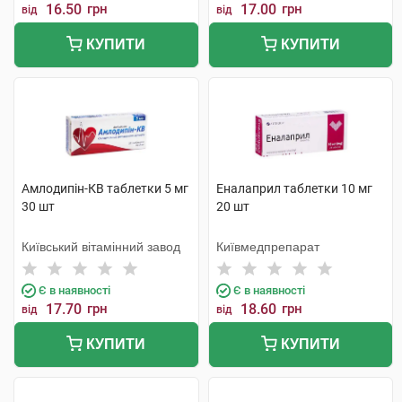
16.50
грн
17.00
грн
від
від
КУПИТИ
КУПИТИ
Амлодипін-КВ таблетки 5 мг
Еналаприл таблетки 10 мг
30 шт
20 шт
Київський вітамінний завод
Київмедпрепарат
Є в наявності
Є в наявності
17.70
грн
18.60
грн
від
від
КУПИТИ
КУПИТИ