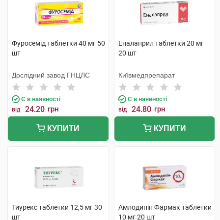
Фуросемід таблетки 40 мг 50
Еналаприл таблетки 20 мг
шт
20 шт
Дослідний завод ГНЦЛС
Київмедпрепарат
Є в наявності
Є в наявності
24.20
грн
24.80
грн
від
від
КУПИТИ
КУПИТИ
Тиурекс таблетки 12,5 мг 30
Амлодипін Фармак таблетки
шт
10 мг 20 шт