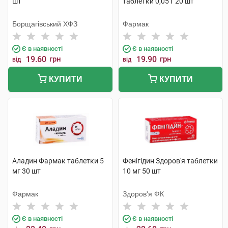
шт
таблетки 0,05 г 20 шт
Борщагівський ХФЗ
Фармак
Є в наявності
Є в наявності
19.60
грн
19.90
грн
від
від
КУПИТИ
КУПИТИ
Аладин Фармак таблетки 5
Фенігідин Здоров'я таблетки
мг 30 шт
10 мг 50 шт
Фармак
Здоров'я ФК
Є в наявності
Є в наявності