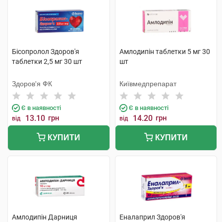
Бісопролол Здоров'я
Амлодипін таблетки 5 мг 30
таблетки 2,5 мг 30 шт
шт
Здоров'я ФК
Київмедпрепарат
Є в наявності
Є в наявності
13.10
грн
14.20
грн
від
від
КУПИТИ
КУПИТИ
Амлодипін Дарниця
Еналаприл Здоров'я