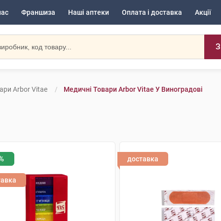
нас
Франшиза
Наші аптеки
Оплата і доставка
Акції
З
ари Arbor Vitae
Медичні Товари Arbor Vitae У Виноградові
%
доставка
тавка