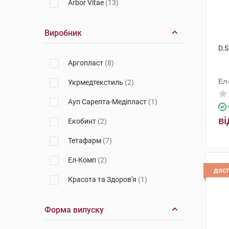
Arbor Vitae
(13)
Виробник
D.S
Аргопласт
(8)
Ел
Укрмедтекстиль
(2)
Ауп Сарепта-Медіпласт
(1)
ві
Екобинт
(2)
Тетафарм
(7)
Ел-Комп
(2)
дос
Красота та Здоров'я
(1)
Форма випуску