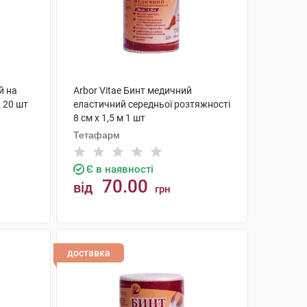
й на
Arbor Vitae Бинт медичний
 20 шт
еластичний середньої розтяжності
8 см х 1,5 м 1 шт
Тетафарм
Є в наявності
70.00
від
грн
КУПИТИ
доставка