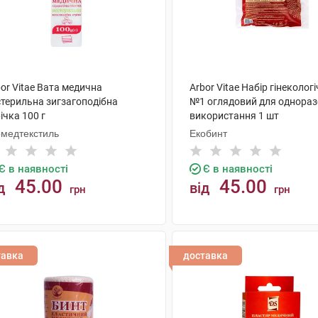
or Vitae Вата медична
Arbor Vitae Набір гінеколог
стерильна зигзагоподібна
№1 оглядовий для однораз
ічка 100 г
використання 1 шт
рмедтекстиль
Екобинт
Є в наявності
Є в наявності
45.00
45.00
д
від
грн
грн
КУПИТИ
КУПИТИ
тавка
доставка