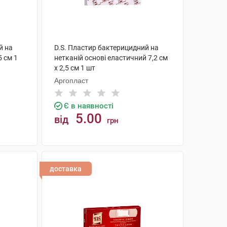
й на
D.S. Пластир бактерицидний на
5 см 1
нетканій основі еластичний 7,2 см
х 2,5 см 1 шт
Аргопласт
Є в наявності
5.00
від
грн
КУПИТИ
доставка