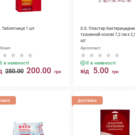
. Таблетниця 1 шт
D.S. Пластир бактерицидни
тканинній основі 7,2 см х 2,
шт
-Комп
Аргопласт
Є в наявності
Є в наявності
200.00
5.00
д
250.00
від
грн
грн
КУПИТИ
КУПИТИ
тавка
доставка