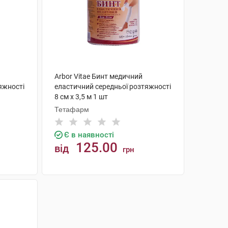
Arbor Vitae Бинт медичний
яжності
еластичний середньої розтяжності
8 см х 3,5 м 1 шт
Тетафарм
Є в наявності
125.00
від
грн
КУПИТИ