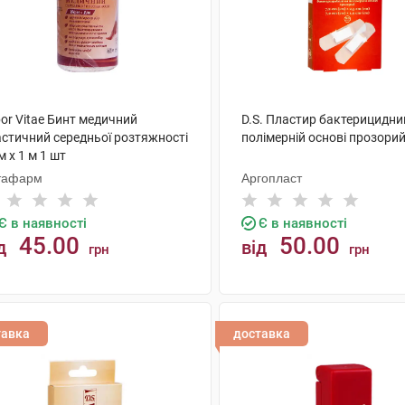
or Vitae Бинт медичний
D.S. Пластир бактерицидни
астичний середньої розтяжності
полімерній основі прозорий
м х 1 м 1 шт
тафарм
Аргопласт
Є в наявності
Є в наявності
45.00
50.00
д
від
грн
грн
КУПИТИ
КУПИТИ
тавка
доставка