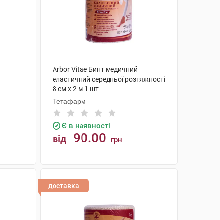
Arbor Vitae Бинт медичний
еластичний середньої розтяжності
8 см х 2 м 1 шт
Тетафарм
Є в наявності
90.00
від
грн
КУПИТИ
доставка