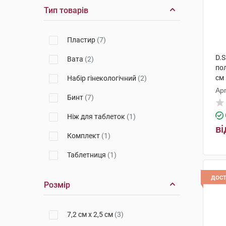
Тип товарів
Пластир
(7)
D.
Вата
(2)
пол
см
Набір гінекологічний
(2)
Ар
Бинт
(7)
Ніж для таблеток
(1)
ві
Комплект
(1)
Таблетниця
(1)
дос
Розмір
7,2 см х 2,5 см
(3)