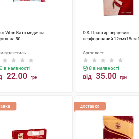
or Vitae Вата медична
D.S. Пластир перцевий
рильна 50 г
перфорований 12смх18см 
рмедтекстиль
Аргопласт
Є в наявності
Є в наявності
22.00
35.00
д
від
грн
грн
КУПИТИ
КУПИТИ
тавка
доставка