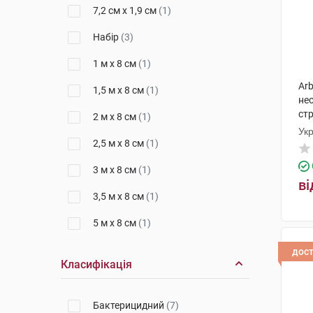
7,2 см х 1,9 см
(1)
Набір
(3)
1 м х 8 см
(1)
Arb
1,5 м х 8 см
(1)
не
стр
2 м х 8 см
(1)
Ук
2,5 м х 8 см
(1)
3 м х 8 см
(1)
ві
3,5 м х 8 см
(1)
5 м х 8 см
(1)
дос
Класифікація
Бактерицидний
(7)