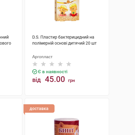
ічний
D.S. Пластир бактерицидний на
ового
полімерній основі дитячий 20 шт
Аргопласт
Є в наявності
45.00
від
грн
КУПИТИ
доставка