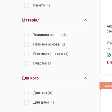
пакети
(1)
Матеріал
Arb
сте
Тканинна основа
(1)
Ук
Неткана основа
(2)
Полімерна основа
(4)
ві
Пластик
(1)
Для кого
дос
Для всіх
(6)
Для дітей
(1)