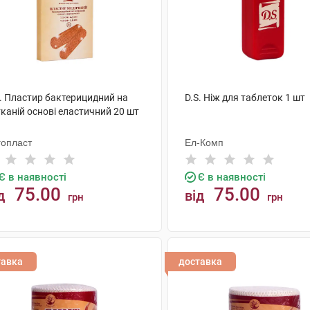
S. Пластир бактерицидний на
D.S. Ніж для таблеток 1 шт
каній основі еластичний 20 шт
гопласт
Ел-Комп
Є в наявності
Є в наявності
75.00
75.00
д
від
грн
грн
КУПИТИ
КУПИТИ
тавка
доставка