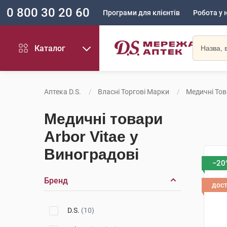
0 800 30 20 60
Програми для клієнтів
Робота у 
Каталог
Аптека D.S.
Власні Торгові Марки
Медичні Тов
Медичні товари
Arbor Vitae у
Виноградові
−20
Бренд
дос
D.S.
(10)