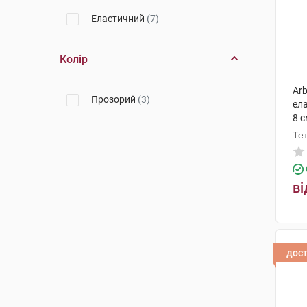
Еластичний
(7)
Колір
Arb
Прозорий
(3)
ел
8 с
Те
ві
дос