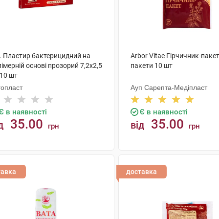
S. Пластир бактерицидний на
Arbor Vitae Гірчичник-паке
імерній основі прозорий 7,2х2,5
пакети 10 шт
 10 шт
гопласт
Ауп Сарепта-Медіпласт
Є в наявності
Є в наявності
35.00
35.00
д
від
грн
грн
КУПИТИ
КУПИТИ
тавка
доставка