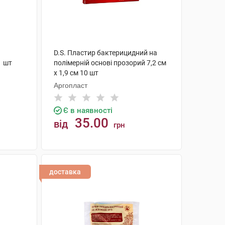
D.S. Пластир бактерицидний на
1 шт
полімерній основі прозорий 7,2 см
х 1,9 см 10 шт
Аргопласт
Є в наявності
35.00
від
грн
КУПИТИ
доставка