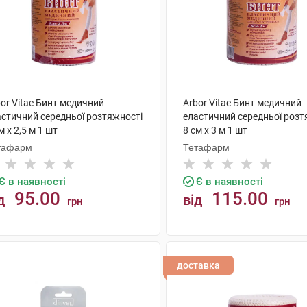
or Vitae Бинт медичний
Arbor Vitae Бинт медичний
астичний середньої розтяжності
еластичний середньої розт
м х 2,5 м 1 шт
8 см х 3 м 1 шт
тафарм
Тетафарм
Є в наявності
Є в наявності
95.00
115.00
д
від
грн
грн
КУПИТИ
КУПИТИ
доставка