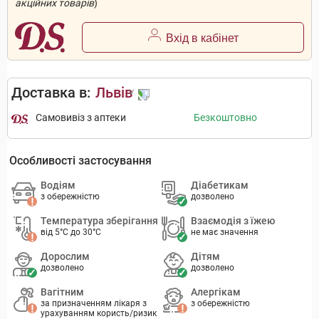
акційних товарів
)
Вхід в кабінет
Доставка в:
Львів
Самовивіз з аптеки
Безкоштовно
Особливості застосування
Водіям
Діабетикам
з обережністю
дозволено
Температура зберігання
Взаємодія з їжею
від 5°C до 30°C
не має значення
Дорослим
Дітям
дозволено
дозволено
Вагітним
Алергікам
за призначенням лікаря з
з обережністю
урахуванням користь/ризик