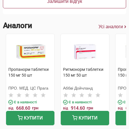
Залишити відгук
Аналоги
Усі аналоги
Пропанорм таблетки
Ритмонорм таблетки
Пропа
150 мг 50 шт
150 мг 50 шт
150 м
ПРО. МЕД. ЦС Прага
Аббві Дойчланд
ПРО. 
Є в наявності
Є в наявності
Є в
668.60
грн
914.60
грн
6
від
від
від
КУПИТИ
КУПИТИ