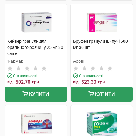
Кейвер гранули для
Бруфен гранули шипучі 600
орального розчину 25 мг 30
мг 30 шт
саше
Фармак
Аббві
Є в наявності
Є в наявності
502.70
грн
523.30
грн
від
від
КУПИТИ
КУПИТИ