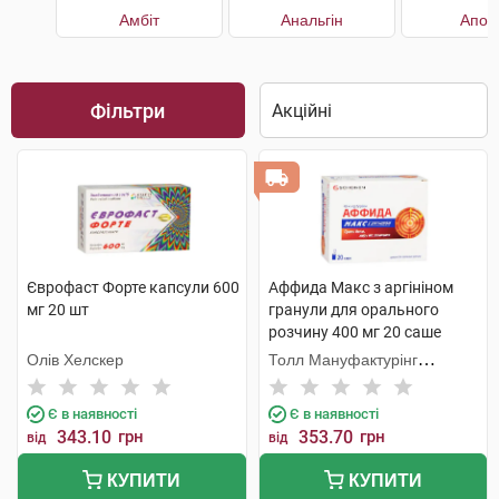
Амбіт
Анальгін
Апон
Фільтри
Єврофаст Форте капсули 600
Аффида Макс з аргініном
мг 20 шт
гранули для орального
розчину 400 мг 20 саше
Олів Хелскер
Толл Мануфактурінг
Сервісез
Є в наявності
Є в наявності
343.10
грн
353.70
грн
від
від
КУПИТИ
КУПИТИ