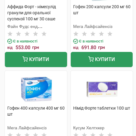
Аффида Форт - німесулід
Гофен 200 капсули 200 мг 60
гранули для оральної
шт
суспензії 100 мг 30 саше
Файн Фудс енд
Мега Лайфсайенсіз
Фармасьютікалз
Є в наявності
Є в наявності
553.00
грн
691.80
грн
від
від
КУПИТИ
КУПИТИ
Гофен 400 капсули 400 мг 60
Німід Форте таблетки 100 шт
шт
Мега Лайфсайенсіз
Кусум Хелтхкер