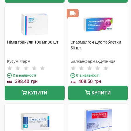
Німід гранули 100 мг 30 шт
Спазмалгон Дуо таблетки
50 шт
Кусум Фарм
Балканфарма-Дупниця
Є в наявності
Є в наявності
398.40
грн
408.50
грн
від
від
КУПИТИ
КУПИТИ