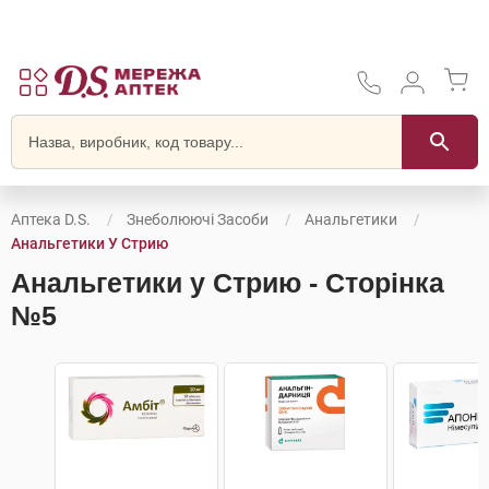
Аптека D.S.
Знеболюючі Засоби
Анальгетики
Анальгетики У Стрию
Анальгетики у Стрию - Сторінка
№5