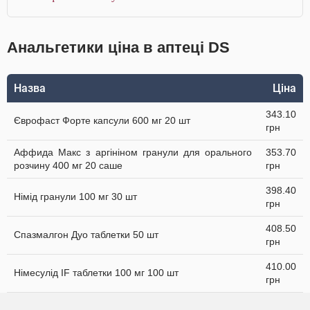
Анальгетики ціна в аптеці DS
Назва
Ціна
343.10
Єврофаст Форте капсули 600 мг 20 шт
грн
Аффида Макс з аргініном гранули для орального
353.70
розчину 400 мг 20 саше
грн
398.40
Німід гранули 100 мг 30 шт
грн
408.50
Спазмалгон Дуо таблетки 50 шт
грн
410.00
Німесулід IF таблетки 100 мг 100 шт
грн