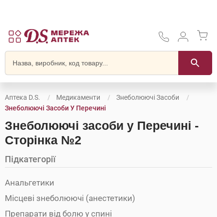
Аптека D.S.
Медикаменти
Знеболюючі Засоби
Знеболюючі Засоби У Перечині
Знеболюючі засоби у Перечині -
Сторінка №2
Підкатегорії
Анальгетики
Місцеві знеболюючі (анестетики)
Препарати від болю у спині