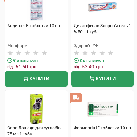
Андипал-В таблетки 10 шт
Диклофенак Здоров'я гель 1
% 50 г 1 туба
Монфарм
Здоров'я ФК
Є в наявності
Є в наявності
51.50
грн
53.40
грн
від
від
КУПИТИ
КУПИТИ
Сила Лошади для суглобів
Фармалгін IF таблетки 10 шт
75 мл 1 туба