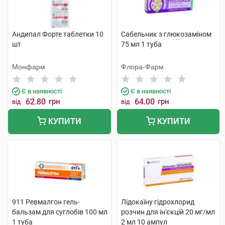
Андипал Форте таблетки 10
Сабельник з глюкозамiном
шт
75 мл 1 туба
Монфарм
Флора-Фарм
Є в наявності
Є в наявності
62.80
грн
64.00
грн
від
від
КУПИТИ
КУПИТИ
911 Ревмалгон гель-
Лідокаїну гідрохлорид
бальзам для суглобів 100 мл
розчин для ін'єкцій 20 мг/мл
1 туба
2 мл 10 ампул