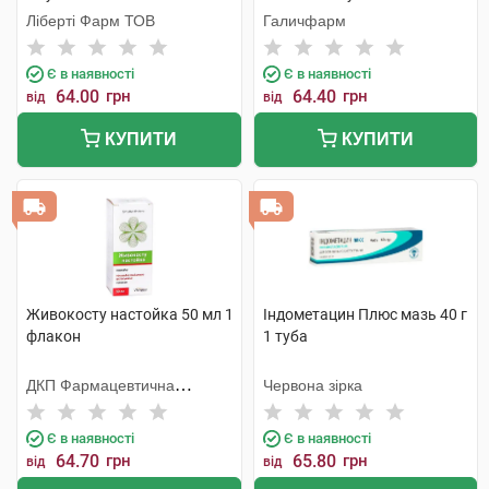
Ліберті Фарм ТОВ
Галичфарм
Є в наявності
Є в наявності
64.00
грн
64.40
грн
від
від
КУПИТИ
КУПИТИ
Живокосту настойка 50 мл 1
Індометацин Плюс мазь 40 г
флакон
1 туба
ДКП Фармацевтична
Червона зірка
фабрика
Є в наявності
Є в наявності
64.70
грн
65.80
грн
від
від