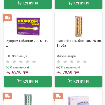
КУПИТИ
КУПИТИ
Ібупром таблетки 200 мг 10
Суставіт гель-бальзам 75 мл
шт
1 туба
ЮС Фармація
Флора-Фарм
Є в наявності
Є в наявності
65.90
грн
70.50
грн
від
від
КУПИТИ
КУПИТИ