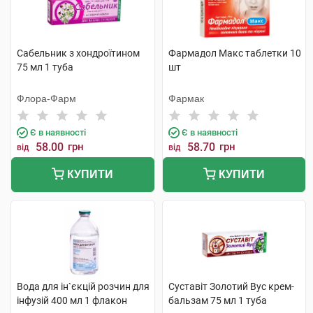
Сабельник з хондроїтином
Фармадол Макс таблетки 10
75 мл 1 туба
шт
Флора-Фарм
Фармак
Є в наявності
Є в наявності
58.00
грн
58.70
грн
від
від
КУПИТИ
КУПИТИ
Вода для ін`єкцій розчин для
Суставіт Золотий Вус крем-
інфузій 400 мл 1 флакон
бальзам 75 мл 1 туба