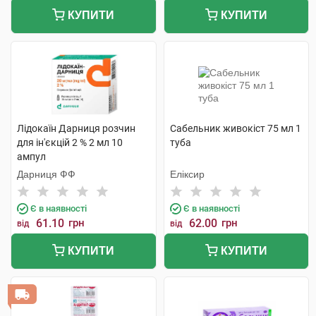
КУПИТИ
КУПИТИ
Лідокаїн Дарниця розчин
Сабельник живокіст 75 мл 1
для ін'єкцій 2 % 2 мл 10
туба
ампул
Дарниця ФФ
Еліксир
Є в наявності
Є в наявності
61.10
грн
62.00
грн
від
від
КУПИТИ
КУПИТИ