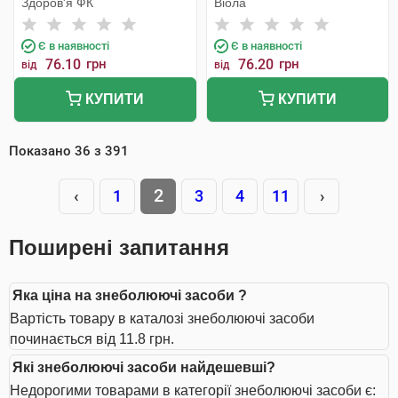
Здоров'я ФК
Віола
Є в наявності
Є в наявності
76.10
грн
76.20
грн
від
від
КУПИТИ
КУПИТИ
Показано
36
з
391
2
‹
1
3
4
11
›
Поширені запитання
Яка ціна на знеболюючі засоби ?
Вартість товару в каталозі знеболюючі засоби
починається від 11.8 грн.
Які знеболюючі засоби найдешевші?
Недорогими товарами в категорії знеболюючі засоби є: