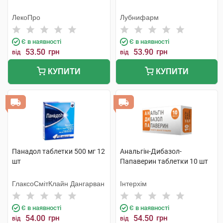
ЛекоПро
Лубнифарм
Є в наявності
Є в наявності
53.50
грн
53.90
грн
від
від
КУПИТИ
КУПИТИ
Панадол таблетки 500 мг 12
Анальгін-Дибазол-
шт
Папаверин таблетки 10 шт
ГлаксоСмітКлайн Дангарван
Інтерхім
Є в наявності
Є в наявності
54.00
грн
54.50
грн
від
від