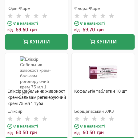
Юрія-Фарм
Флора-Фарм
Є в наявності
Є в наявності
59.60
грн
59.70
грн
від
від
КУПИТИ
КУПИТИ
Еліксір Сабельник живокост
Кофальгін таблетки 10 шт
крем-бальзам регенеруючий
крем 75 мл 1 туба
Еліксир
Борщагівський ХФЗ
Є в наявності
Є в наявності
60.50
грн
60.50
грн
від
від