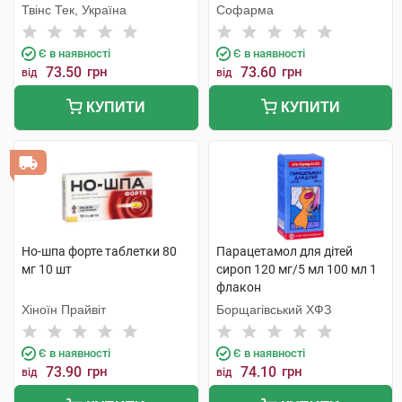
Твінс Тек, Україна
Софарма
Є в наявності
Є в наявності
73.50
грн
73.60
грн
від
від
КУПИТИ
КУПИТИ
Но-шпа форте таблетки 80
Парацетамол для дітей
мг 10 шт
сироп 120 мг/5 мл 100 мл 1
флакон
Хіноїн Прайвіт
Борщагівський ХФЗ
Є в наявності
Є в наявності
73.90
грн
74.10
грн
від
від