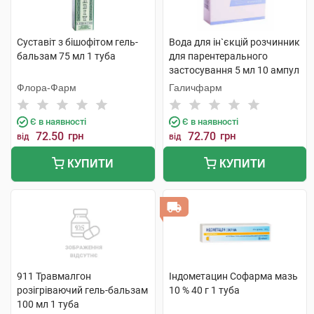
Суставіт з бішофітом гель-
Вода для ін`єкцій розчинник
бальзам 75 мл 1 туба
для парентерального
застосування 5 мл 10 ампул
Флора-Фарм
Галичфарм
Є в наявності
Є в наявності
72.50
грн
72.70
грн
від
від
КУПИТИ
КУПИТИ
911 Травмалгон
Індометацин Софарма мазь
розігріваючий гель-бальзам
10 % 40 г 1 туба
100 мл 1 туба