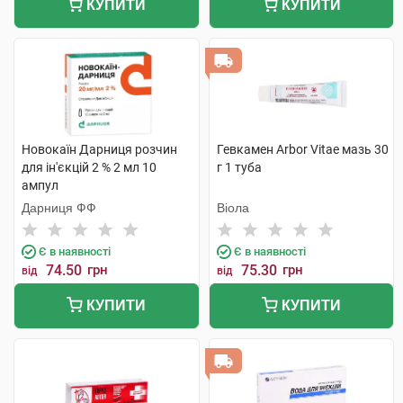
КУПИТИ
КУПИТИ
Новокаїн Дарниця розчин
Гевкамен Arbor Vitae мазь 30
для ін'єкцій 2 % 2 мл 10
г 1 туба
ампул
Дарниця ФФ
Віола
Є в наявності
Є в наявності
74.50
грн
75.30
грн
від
від
КУПИТИ
КУПИТИ