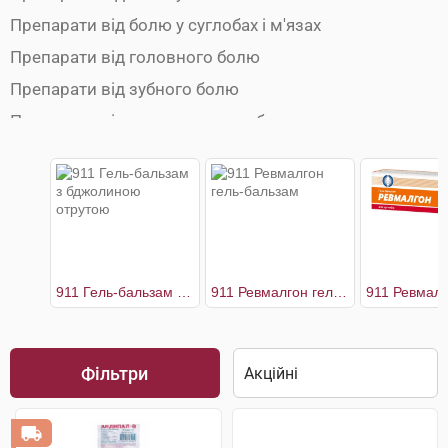
Препарати від болю у суглобах і м'язах
Препарати від головного болю
Препарати від зубного болю
Препарати від ментруального болю
Препарати від мігрені
Протиспазматичні препарати
911 Гель-бальзам з бджолиною отрутою
911 Ревмалгон гель-бальзам
Фільтри