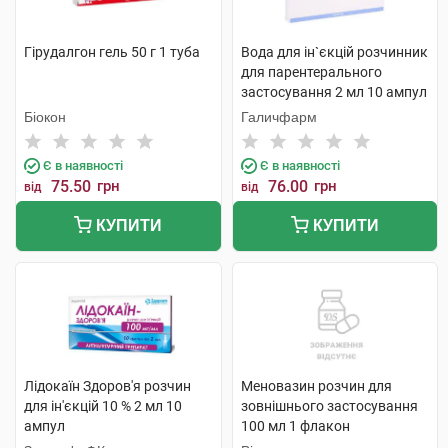
Гірудалгон гель 50 г 1 туба
Вода для ін`єкцій розчинник
для парентерального
застосування 2 мл 10 ампул
Біокон
Галичфарм
Є в наявності
Є в наявності
75.50
грн
76.00
грн
від
від
КУПИТИ
КУПИТИ
Лідокаїн Здоров'я розчин
Меновазин розчин для
для ін'єкцій 10 % 2 мл 10
зовнішнього застосування
ампул
100 мл 1 флакон