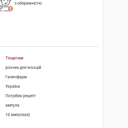
з обережністю
Тіоцетам
розчин для ін'єкцій
Галичфарм
Україна
Потрібен рецепт
ампула
10 ампула(и)