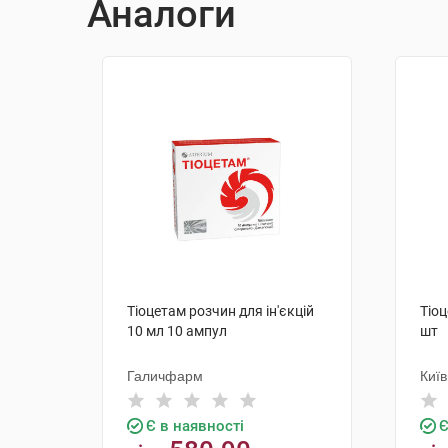
Аналоги
Тіоцетам розчин для ін'єкцій
Тіоц
10 мл 10 ампул
шт
Галичфарм
Киї
Є в наявності
Є