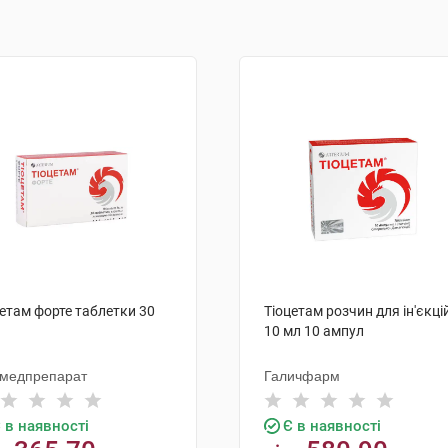
етам форте таблетки 30
Тіоцетам розчин для ін'єкці
10 мл 10 ампул
вмедпрепарат
Галичфарм
 в наявності
Є в наявності