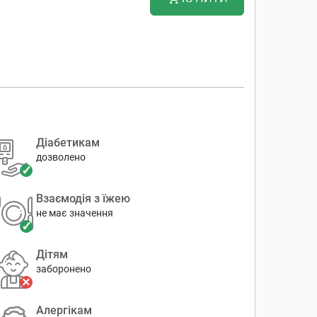
Діабетикам
дозволено
Взаємодія з їжею
не має значення
Дітям
заборонено
Алергікам