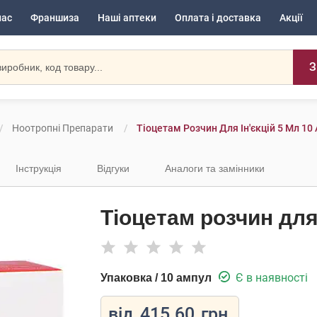
нас
Франшиза
Наші аптеки
Оплата і доставка
Акції
З
Ноотропні Препарати
Тіоцетам Розчин Для Ін'єкцій 5 Мл 10
Інструкція
Відгуки
Аналоги та замінники
Тіоцетам розчин для 
Є в наявності
Упаковка / 10 ампул
від
415.60
грн