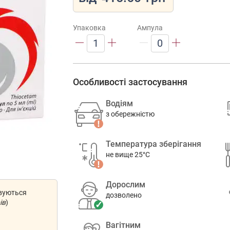
Упаковка
Ампула
1
0
Особливості застосування
Водіям
з обережністю
Температура зберігання
не вище 25°C
Дорослим
овуються
дозволено
ів
)
Вагітним