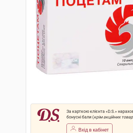
За карткою клієнта «D.S.» нарах
бонусні бали (
крім акційних товар
Вхід в кабінет