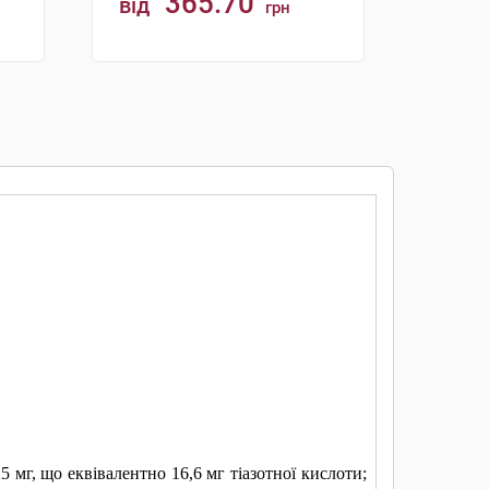
365.70
від
грн
КУПИТИ