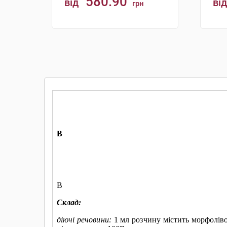
580.90
від
від
грн
КУПИТИ