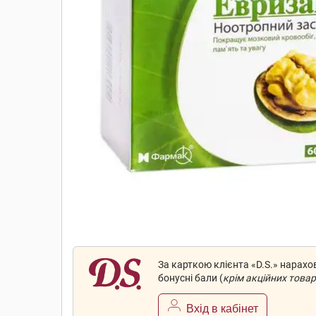
За карткою клієнта «D.S.» нарах
бонусні бали (
крім акційних товар
Вхід в кабінет