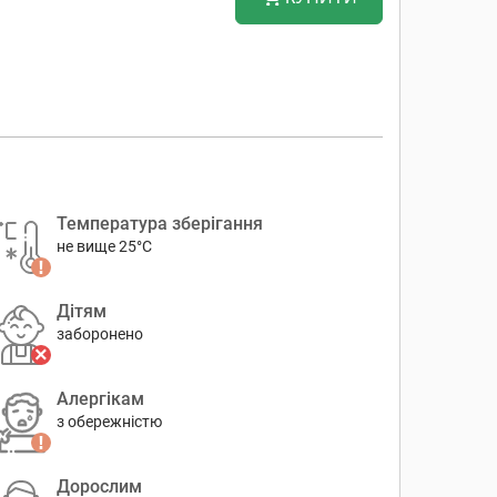
Температура зберігання
не вище 25°C
Дітям
заборонено
Алергікам
з обережністю
Дорослим