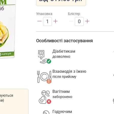
Упаковка
Блістер
1
0
Особливості застосування
Діабетикам
дозволено
Взаємодія з їжею
після прийому
Вагітним
овуються
заборонено
ів
)
Годуючим