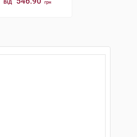
546.90
від
грн
КУПИТИ