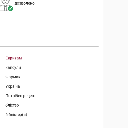
дозволено
Евризам
капсули
Фармак
Україна
Потрібен рецепт
блістер
6 блістер(и)