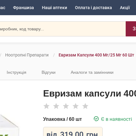
нас
Франшиза
Наші аптеки
Оплата і доставка
Акції
З
Ноотропні Препарати
Евризам Капсули 400 Мг/25 Мг 60 Шт
Інструкція
Відгуки
Аналоги та замінники
Евризам капсули 400
Є в наявності
Упаковка / 60 шт
від
319.00
грн