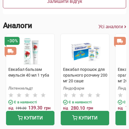
Залишити відгук
Аналоги
Усі аналоги
−30%
Евкабал бальзам
Евкабал порошок для
Евкаб
емульсія 40 мл 1 туба
орального розчину 200
ораль
мг 20 саше
мг 20
Ліхтенхельдт
Ліндофарм
Лінд
Є в наявності
Є в наявності
Є в
139.30
грн
280.10
грн
7
від
199.00
від
від
КУПИТИ
КУПИТИ