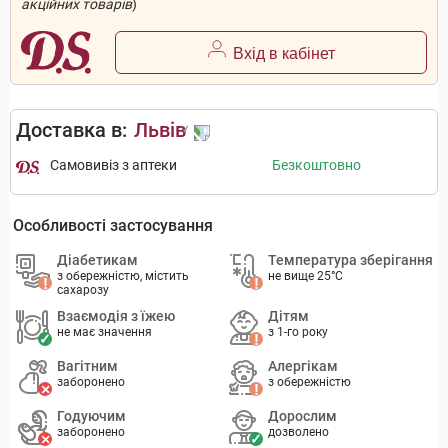
акційних товарів
)
Вхід в кабінет
Доставка в:
Львів
Самовивіз з аптеки
Безкоштовно
Особливості застосування
Діабетикам
Температура зберігання
з обережністю, містить
не вище 25°C
сахарозу
Взаємодія з їжею
Дітям
не має значення
з 1-го року
Вагітним
Алергікам
заборонено
з обережністю
Годуючим
Дорослим
заборонено
дозволено