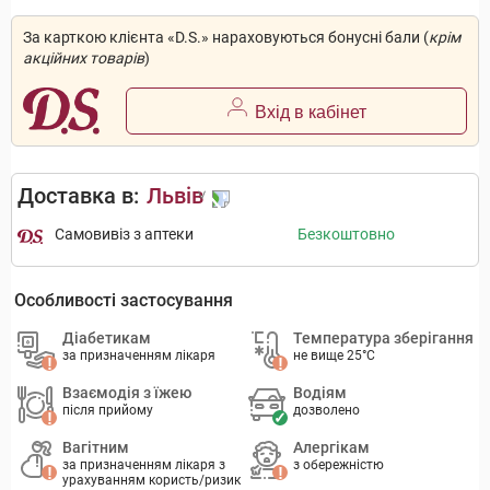
За карткою клієнта «D.S.» нараховуються бонусні бали (
крім
акційних товарів
)
Вхід в кабінет
Доставка в:
Львів
Самовивіз з аптеки
Безкоштовно
Особливості застосування
Діабетикам
Температура зберігання
за призначенням лікаря
не вище 25°C
Взаємодія з їжею
Водіям
після прийому
дозволено
Вагітним
Алергікам
за призначенням лікаря з
з обережністю
урахуванням користь/ризик