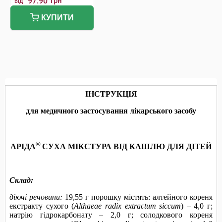
97.90
грн
від
КУПИТИ