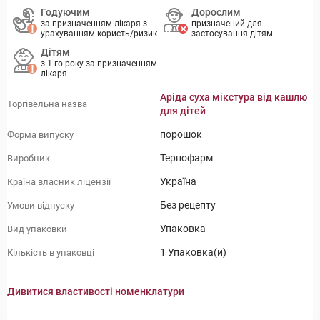
Годуючим
Дорослим
за призначенням лікаря з
призначений для
урахуванням користь/ризик
застосування дітям
Дітям
з 1-го року за призначенням
лікаря
Аріда суха мікстура від кашлю
Торгівельна назва
для дітей
порошок
Форма випуску
Тернофарм
Виробник
Україна
Країна власник ліцензії
Без рецепту
Умови відпуску
Упаковка
Вид упаковки
1 Упаковка(и)
Кількість в упаковці
Дивитися властивості номенклатури