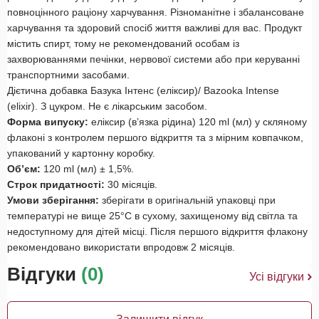
повноцінного раціону харчування. Різноманітне і збалансоване
харчування та здоровий спосіб життя важливі для вас. Продукт
містить спирт, тому не рекомендований особам із
захворюваннями печінки, нервової системи або при керуванні
транспортними засобами.
Дієтична добавка Базука Інтенс (еліксир)/ Bazooka Intense
(elixir). З цукром. Не є лікарським засобом.
Форма випуску:
еліксир (в’язка рідина) 120 ml (мл) у скляному
флаконі з контролем першого відкриття та з мірним ковпачком,
упакований у картонну коробку.
Об’єм:
120 ml (мл) ± 1,5%.
Строк придатності:
30 місяців.
Умови зберігання:
зберігати в оригінальній упаковці при
температурі не вище 25°С в сухому, захищеному від світла та
недоступному для дітей місці. Після першого відкриття флакону
рекомендовано використати впродовж 2 місяців.
Відгуки
(0)
Усі відгуки