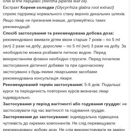
олія м'яти перцевої
(Mentha piperita leaf oil)
.
Екстракт
Кореня солодки
(Glycyrrhiza glabra root extract)
сприяє підтримці нормального стану верхніх дихальних шляхів.
Якщо лікар не призначив інакше, дотримуйтесь таких
рекомендацій:
Спосіб застосування та рекомендована добова доза:
рекомендовано вживати дітям віком старше 7 років – по 5 ml
(мл) 2 рази на добу; дорослим – по 5 ml (мл) 3 рази на добу. За
необхідністю можна розбавити питною водою. Перед
використанням флакон необхідно струсити. Перед початком
застосування дієтичної добавки та при одночасному
застосуванні з будь-якими лікарськими засобами
рекомендована консультація лікаря.
Рекомендований термін застосування:
5-6 днів. Подальші
курси та періодичність повторних курсів визначає лікар
індивідуально.
Застосування у період вагітності або годування груддю:
не
застосовувати під час вагітності та годування груддю.
Застереження до застосування:
індивідуальна підвищена
чутливість до окремих компонентів. Не слід перевищувати
рекомендовану добову дозу. Не слід використовувати як заміну