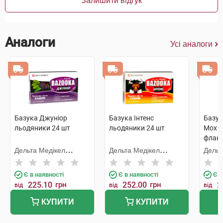
Залишити відгук
Аналоги
Усі аналоги
Базука Джуніор
Базука Інтенс
Базук
льодяники 24 шт
льодяники 24 шт
Мох е
флак
Дельта Медікел
Дельта Медікел
Дельт
Промоушнз
Промоушнз
Пром
Є в наявності
Є в наявності
Є в
225.10
грн
252.00
грн
2
від
від
від
КУПИТИ
КУПИТИ