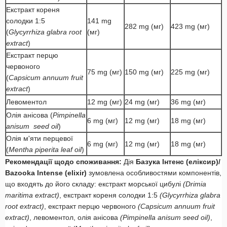
Екстракт кореня
солодки 1:5
141 mg
282 mg (мг)
423 mg (мг)
(
Glycyrrhiza glabra root
(мг)
extract
)
Екстракт перцю
червоного
75 mg (мг)
150 mg (мг)
225 mg (мг)
(
Capsicum annuum fruit
extract
)
Левоментол
12 mg (мг)
24 mg (мг)
36 mg (мг)
Олія анісова (
Pimpinella
6 mg (мг)
12 mg (мг)
18 mg (мг)
anisum seed oil
)
Олія м'яти перцевої
6 mg (мг)
12 mg (мг)
18 mg (мг)
(
Mentha piperita leaf oil
)
Рекомендації щодо споживання:
Дія
Базука Інтенс (еліксир)/
Bazooka Intense (elixir)
зумовлена особливостями компонентів,
що входять до його складу: екстракт морської цибулі
(Drimia
maritima extract)
, екстракт кореня солодки 1:5
(Glycyrrhiza glabra
root extract)
, екстракт перцю червоного
(Capsicum annuum fruit
extract)
, левоментол, олія анісова
(Pimpinella anisum seed oil)
,