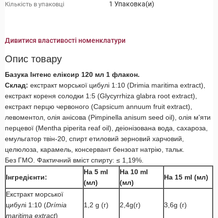
1 Упаковка(и)
Кількість в упаковці
Дивитися властивості номенклатури
Опис товару
Базука Інтенс еліксир 120 мл 1 флакон.
Склад:
екстракт морської цибулі 1:10 (Drimia maritima extract),
екстракт кореня солодки 1:5 (Glycyrrhiza glabra root extract),
екстракт перцю червоного (Capsicum annuum fruit extract),
левоментол, олія анісова (Pimpinella anisum seed oil), олія м'яти
перцевої (Mentha piperita reaf oil), деіонізована вода, сахароза,
емульгатор твін-20, спирт етиловий зерновий харчовий,
целюлоза, карамель, консервант бензоат натрію, тальк.
Без ГМО. Фактичний вміст спирту: ≤ 1,19%.
На 5
ml
На 10
ml
Інгредієнти:
На 15
ml
(мл)
(мл)
(мл)
Екстракт морської
цибулі 1:10 (
Dr
í
mia
1,2 g (г)
2,4g(г)
3,6g (г)
maritima
extract
)