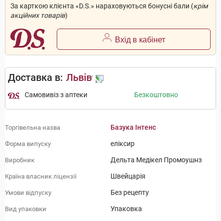
За карткою клієнта «D.S.» нараховуються бонусні бали (
крім
акційних товарів
)
Вхід в кабінет
Доставка в:
Львів
Самовивіз з аптеки
Безкоштовно
Базука Інтенс
Торгівельна назва
еліксир
Форма випуску
Дельта Медікел Промоушнз
Виробник
Швейцарія
Країна власник ліцензії
Без рецепту
Умови відпуску
Упаковка
Вид упаковки