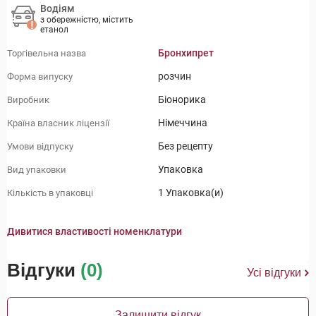
Водіям
з обережністю, містить
етанол
Бронхипрет
Торгівельна назва
розчин
Форма випуску
Біонорика
Виробник
Німеччина
Країна власник ліцензії
Без рецепту
Умови відпуску
Упаковка
Вид упаковки
1 Упаковка(и)
Кількість в упаковці
Дивитися властивості номенклатури
Відгуки
(0)
Усі відгуки
Залишити відгук