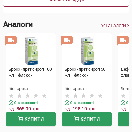
Аналоги
Усі аналоги
Бронхипрет сироп 100
Бронхипрет сироп 50
Дефлю
мл 1 флакон
мл 1 флакон
флак
Біонорика
Біонорика
Дельт
Є в наявності
Є в наявності
Є в
365.30
грн
198.10
грн
2
від
від
від
КУПИТИ
КУПИТИ