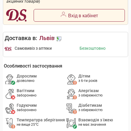
акційних товарів
)
Вхід в кабінет
Доставка в:
Львів
Самовивіз з аптеки
Безкоштовно
Особливості застосування
Дорослим
Дітям
дозволено
з 6-ти років
Вагітним
Алергікам
заборонено
з обережністю
Годуючим
Діабетикам
заборонено
з обережністю
Температура зберігання
Взаємодія з їжею
не вище 25°C
не має значення