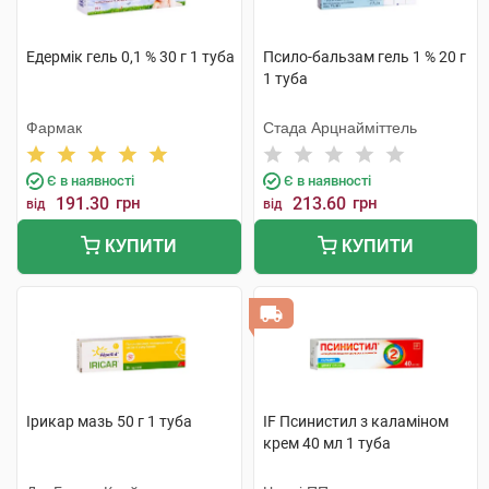
Едермік гель 0,1 % 30 г 1 туба
Псило-бальзам гель 1 % 20 г
1 туба
Фармак
Стада Арцнайміттель
Є в наявності
Є в наявності
191.30
грн
213.60
грн
від
від
КУПИТИ
КУПИТИ
Ірикар мазь 50 г 1 туба
IF Псинистил з каламіном
крем 40 мл 1 туба