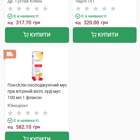
Др. Густав Кляйн
Чарлі ПП
Є в наявності
Є в наявності
317.70
грн
320.00
грн
від
від
КУПИТИ
КУПИТИ
ПоксКлін охолоджуючий мус
при вітряній віспі, зуді мус
100 мл 1 флакон
Юмедікал
Є в наявності
582.10
грн
від
КУПИТИ