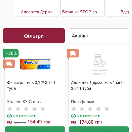
Аллертек Дерма
Вітрянка STOP лосьйон
Едерм
Фільтри
−30%
Феністил гель 0,1 % 30 г 1
Аллертек Дерма гель 1 мг/г
туба
30 г 1 туба
Халеон КХ С.а.р.л.
Польфарма
Є в наявності
Є в наявності
154.49
грн
174.80
грн
від
220.70
від