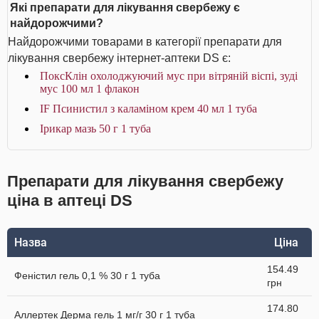
Які препарати для лікування свербежу є
найдорожчими?
Найдорожчими товарами в категорії препарати для
лікування свербежу інтернет-аптеки DS є:
ПоксКлін охолоджуючий мус при вітряній віспі, зуді
мус 100 мл 1 флакон
IF Псинистил з каламіном крем 40 мл 1 туба
Ірикар мазь 50 г 1 туба
Препарати для лікування свербежу
ціна в аптеці DS
Назва
Ціна
154.49
Феністил гель 0,1 % 30 г 1 туба
грн
174.80
Аллертек Дерма гель 1 мг/г 30 г 1 туба