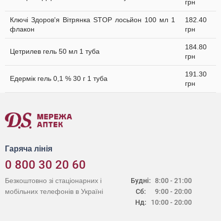
грн
Ключі Здоров'я Вітрянка STOP лосьйон 100 мл 1
182.40
флакон
грн
184.80
Цетрилев гель 50 мл 1 туба
грн
191.30
Едермік гель 0,1 % 30 г 1 туба
грн
Гаряча лінія
0 800 30 20 60
Безкоштовно зі стаціонарних і
Будні:
8:00 - 21:00
мобільних телефонів в Україні
Сб:
9:00 - 20:00
Нд:
10:00 - 20:00