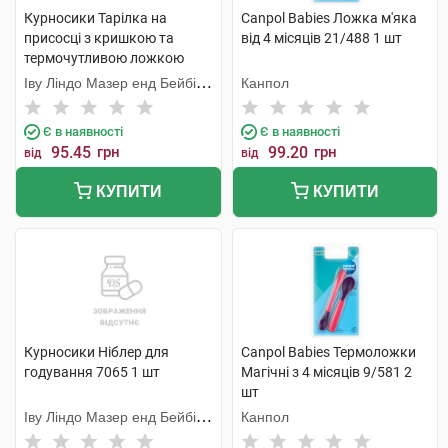
Курносики Тарілка на
Canpol Babies Ложка м'яка
присосці з кришкою та
від 4 місяців 21/488 1 шт
термочутливою ложкою
7055 1 шт
Іву Ліндо Мазер енд Бейбі
Канпол
Продактс
Є в наявності
Є в наявності
95.45
грн
99.20
грн
від
від
КУПИТИ
КУПИТИ
Курносики Ніблер для
Canpol Babies Термоложки
годування 7065 1 шт
Магічні з 4 місяців 9/581 2
шт
Іву Ліндо Мазер енд Бейбі
Канпол
Продактс