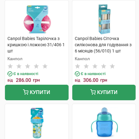
Canpol Babies Тарілочка з
Canpol Babies Сіточка
кришкою і ложкою 31/406 1
силіконова для годування з
шт
6 місяців (56/010) 1 шт
Канпол
Канпол
Є в наявності
Є в наявності
286.00
грн
306.00
грн
від
від
КУПИТИ
КУПИТИ