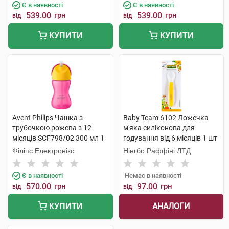
Є в наявності
Є в наявності
539.00
грн
539.00
грн
від
від
КУПИТИ
КУПИТИ
Avent Philips Чашка з
Baby Team 6102 Ложечка
трубочкою рожева з 12
м'яка силіконова для
місяців SCF798/02 300 мл 1
годування від 6 місяців 1 шт
шт
Філіпс Електронікс
Нінгбо Раффіні ЛТД
Є в наявності
Немає в наявності
570.00
грн
97.00
грн
від
від
АНАЛОГИ
КУПИТИ