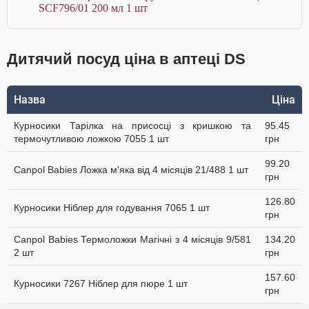
SCF796/01 200 мл 1 шт
Дитячий посуд ціна в аптеці DS
Назва
Ціна
Курносики Тарілка на присосці з кришкою та
95.45
термочутливою ложкою 7055 1 шт
грн
99.20
Canpol Babies Ложка м'яка від 4 місяців 21/488 1 шт
грн
126.80
Курносики Ніблер для годування 7065 1 шт
грн
Canpol Babies Термоложки Магічні з 4 місяців 9/581
134.20
2 шт
грн
157.60
Курносики 7267 Ніблер для пюре 1 шт
грн