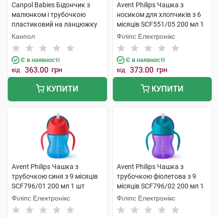
Canpol Babies Бідончик з
Avent Philips Чашка з
малюнком і трубочкою
носиком для хлопчиків з 6
пластиковий на ланцюжку
місяців SCF551/05 200 мл 1
4/102 1 шт
шт
Канпол
Філіпс Електронікс
Є в наявності
Є в наявності
363.00
грн
373.00
грн
від
від
КУПИТИ
КУПИТИ
Avent Philips Чашка з
Avent Philips Чашка з
трубочкою синя з 9 місяців
трубочкою фіолетова з 9
SCF796/01 200 мл 1 шт
місяців SCF796/02 200 мл 1
шт
Філіпс Електронікс
Філіпс Електронікс