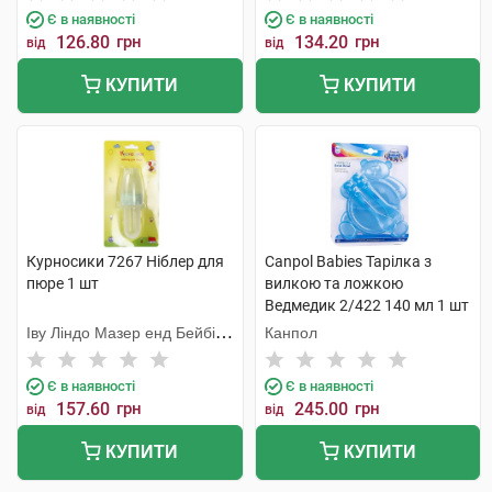
Є в наявності
Є в наявності
126.80
грн
134.20
грн
від
від
КУПИТИ
КУПИТИ
Курносики 7267 Ніблер для
Canpol Babies Тарілка з
пюре 1 шт
вилкою та ложкою
Ведмедик 2/422 140 мл 1 шт
Іву Ліндо Мазер енд Бейбі
Канпол
Продактс
Є в наявності
Є в наявності
157.60
грн
245.00
грн
від
від
КУПИТИ
КУПИТИ