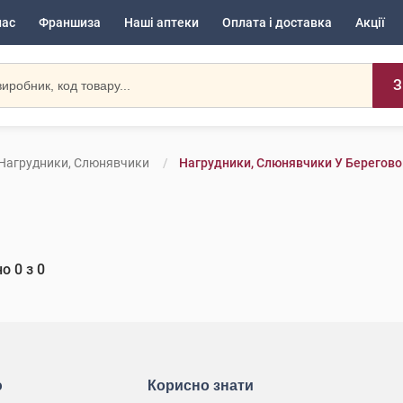
нас
Франшиза
Наші аптеки
Оплата і доставка
Акції
З
Нагрудники, Слюнявчики
Нагрудники, Слюнявчики У Берегов
но
0
з
0
ю
Корисно знати