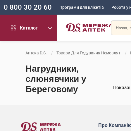
0 800 30 20 60
Програми для клієнтів
Робота у 
Каталог
Аптека D.S.
Товари Для Годування Немовлят
Нагрудники,
слюнявчики у
Береговому
Показа
Про Компані