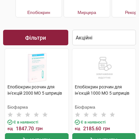
Епобіокрин
Мирцера
Рекор
Фільтри
Епобіокрин розчин для
Епобіокрин розчин для
ін'єкцій 2000 МО 5 шприців
ін'єкцій 1000 МО 5 шприців
Біофарма
Біофарма
Є в наявності
Є в наявності
1847.70
грн
2185.60
грн
від
від