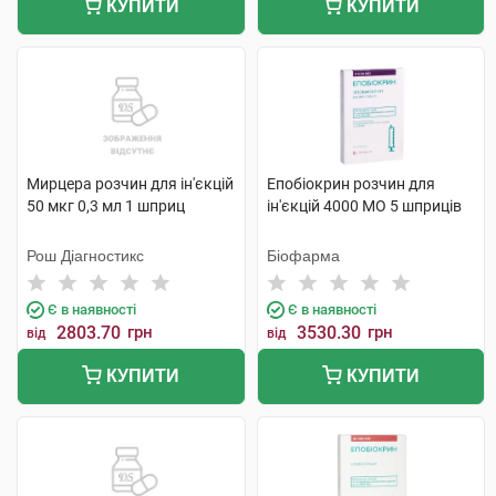
КУПИТИ
КУПИТИ
Мирцера розчин для ін'єкцій
Епобіокрин розчин для
50 мкг 0,3 мл 1 шприц
ін'єкцій 4000 МО 5 шприців
Рош Діагностикс
Біофарма
Є в наявності
Є в наявності
2803.70
грн
3530.30
грн
від
від
КУПИТИ
КУПИТИ