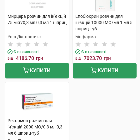
Мирцера розчин для ін'єкцій
Епобіокрин розчин для
75 мкг/0,3 мл 0,3 мл 1 шприц
ін'єкцій 10000 МО/мл 1 мл 5
шприц-туб
Рош Діагностикс
Біофарма
Є в наявності
Є в наявності
4186.70
грн
7023.70
грн
від
від
КУПИТИ
КУПИТИ
Рекормон розчин для
ін'єкцій 2000 МО/0,3 мл 0,3
мл 6 шприц-туб