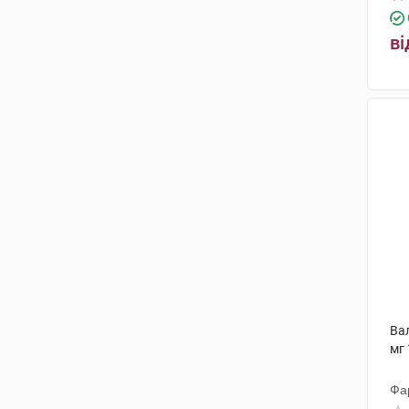
Санека Фармасьютікалз
(6)
ві
Санофі Вінтроп Індастріа
(8)
ФарКоС
(3)
Красота та Здоров'я
(2)
Тева Чех Індастріз
(3)
Менаріні Мануфактурінг
(4)
Мікрохім
(20)
Лабораторіос Ліконса
(3)
ЕЙМ
(1)
Актавіс
(6)
Вал
мг 
Ривофарм
(1)
Фа
Інтерхім
(3)