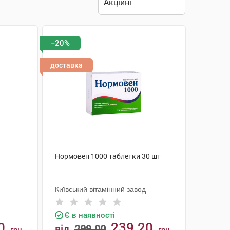
−20%
доставка
Нормовен 1000 таблетки 30 шт
Київський вітамінний завод
Є в наявності
0
239.20
від
299.00