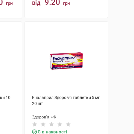
0
9.20
від
грн
грн
КУПИТИ
ки 10
Еналаприл Здоров'я таблетки 5 мг
20 шт
Здоров'я ФК
Є в наявності