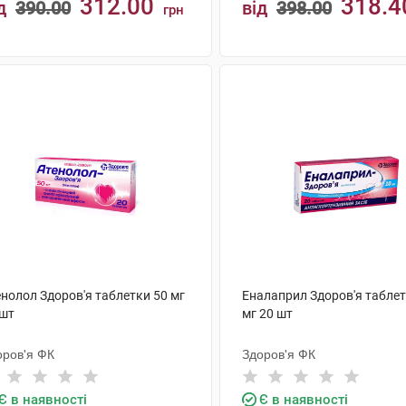
312.00
318.4
д
390.00
від
398.00
грн
КУПИТИ
КУПИТИ
енолол Здоров'я таблетки 50 мг
Еналаприл Здоров'я таблет
 шт
мг 20 шт
оров'я ФК
Здоров'я ФК
Є в наявності
Є в наявності