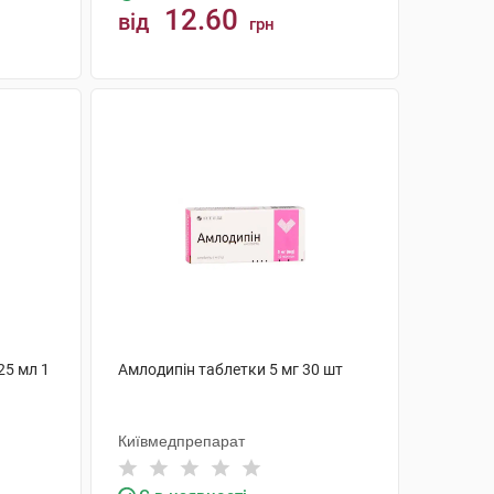
12.60
від
грн
КУПИТИ
25 мл 1
Амлодипін таблетки 5 мг 30 шт
Київмедпрепарат