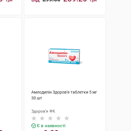
грн
грн
КУПИТИ
Амлодипін Здоров'я таблетки 5 мг
30 шт
Здоров'я ФК
Є в наявності