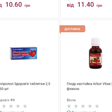
10.60
11.40
д
від
грн
грн
КУПИТИ
КУПИТИ
доставка
опролол Здоров'я таблетки 2,5
Глоду настойка Arbor Vitae 
30 шт
флакон
оров'я ФК
Віола