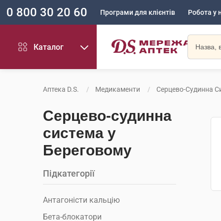
0 800 30 20 60
Програми для клієнтів
Робота у 
Каталог
Аптека D.S.
Медикаменти
Серцево-Судинна С
Серцево-судинна
система у
Береговому
Підкатегорії
Антагоністи кальцію
Бета-блокатори