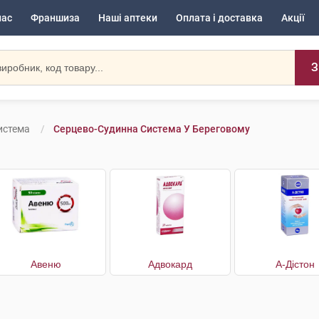
нас
Франшиза
Наші аптеки
Оплата і доставка
Акції
З
истема
Серцево-Судинна Система У Береговому
Авеню
Адвокард
А-Дістон