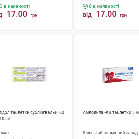
Є в наявності
Є в наявності
17.00
17.00
д
від
грн
грн
КУПИТИ
КУПИТИ
ідол таблетки сублінгвальні 60
Амлодипін-КВ таблетки 5 м
10 шт
рмак
Київський вітамінний завод