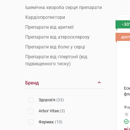
Ішемічна хвороба серця препарати
Кардіопротектори
−30
Препарати від аритмії
Препарати від атеросклерозу
дос
Препарати від болю у серці
Препарати від гіпертонії (від
підвищенного тиску)
Препарати від гіпотонії (від
низького тиску)
Бренд
Еск
Препарати від міокардиту
фл
Препарати від тахікардії
Здоров'я
(33)
Фа
Препарати для зміцнення судин
Arbor Vitae
(3)
Препарати для зниження
Фармак
(10)
холестерину
ві