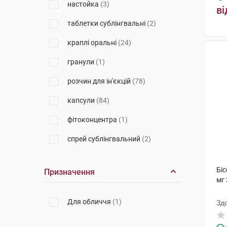
настойка
(3)
ві
Кусум Фарм
(26)
таблетки сублінгвальні
(2)
Тева Оперейшнз Поланд
(6)
краплі оральні
(24)
ДКП Фармацевтична фабрика
(1)
гранули
(1)
Тева
(19)
розчин для ін'єкцій
(78)
Лек Фармасьютикалс д.д.
(2)
капсули
(84)
Балканфарма-Дупниця
(10)
фітоконцентра
(1)
Лек Фармацевтична компанія
спрей сублінгвальний
(2)
(21)
таблетки жувальні
(3)
Салютас Фарма
(13)
Біс
Призначення
розчин для інфузій
(6)
мг 
Тернофарм
(4)
розчин для внутрівенного
Егіс
(31)
Для обличчя
(1)
Зд
введення
(1)
Агрофарм
(1)
краплі
(1)