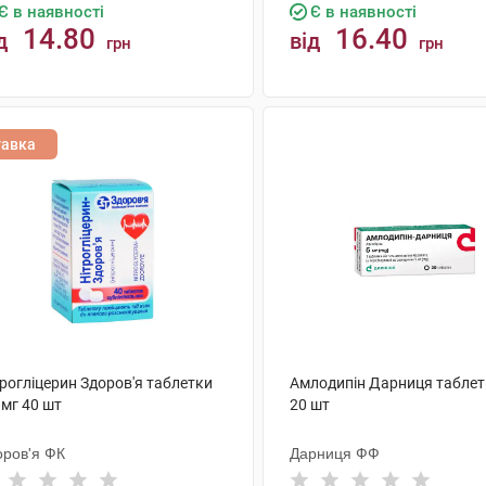
Є в наявності
Є в наявності
14.80
16.40
д
від
грн
грн
КУПИТИ
КУПИТИ
тавка
рогліцерин Здоров'я таблетки
Амлодипін Дарниця таблет
 мг 40 шт
20 шт
оров'я ФК
Дарниця ФФ