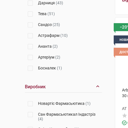
Дарниця
(43)
Препарати для очищення судин
Тева
(51)
Препарати для покращення
кровообігу
Сандоз
(25)
−20
Препарати при інфаркті міокарда
Астрафарм
(10)
нов
Препарати при серцевій
Ананта
(2)
недостатності
дос
Артеріум
(2)
Препарати при стенокардії
Босналек
(1)
Судинорозширювальні препарати
Тева SR
(1)
Виробник
Санофі
(2)
Arb
30
Асіно
(2)
Новартіс Фармасьютика
(1)
АТ
IF
(1)
Сан Фармасьютикал Індастріз
(4)
Грибна аптечка
(1)