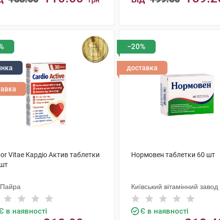
грн
КУПИТИ
КУПИТИ
%
−20%
инка
доставка
тавка
or Vitae Кардіо Актив таблетки
Нормовен таблетки 60 шт
 шт
 Пайра
Київський вітамінний завод
Є в наявності
Є в наявності