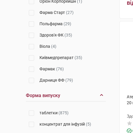
Оріон Корпорейшн
(1)
ві
Solgar
(2)
Фарма Старт
(27)
VitaCore
(1)
Польфарма
(29)
Новофарм
(1)
Здоров'я ФК
(35)
Віола
(4)
Київмедпрепарат
(35)
Фармак
(76)
Дарниця ФФ
(79)
Борщагівський ХФЗ
(38)
Форма випуску
Ат
Київський вітамінний завод
20
(54)
таблетки
(875)
Зд
Технолог
(11)
концентрат для інфузій
(5)
Дослідний завод ГНЦЛС
(9)