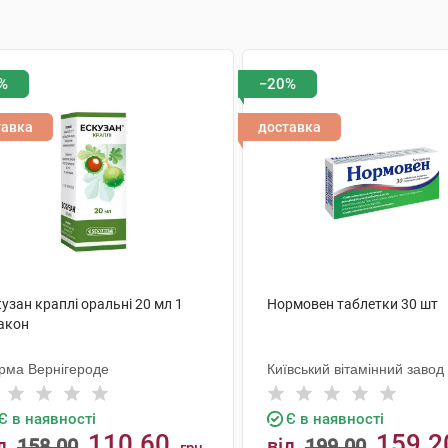
%
−20%
тавка
доставка
узан краплі оральні 20 мл 1
Нормовен таблетки 30 шт
акон
рма Вернігероде
Київський вітамінний завод
Є в наявності
Є в наявності
110.60
159.2
д
158.00
від
199.00