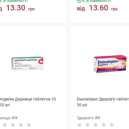
Є в наявності
Є в наявності
13.30
13.60
д
від
грн
грн
КУПИТИ
КУПИТИ
лодипін Дарниця таблетки 10
Еналаприл Здоров'я таблет
20 шт
30 шт
рниця ФФ
Здоров'я ФК