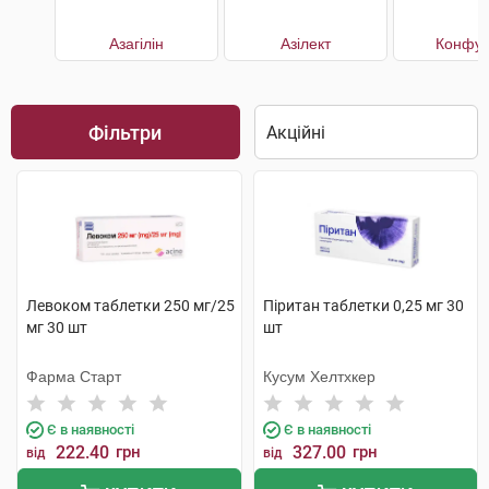
Азагілін
Азілект
Конфун
Фільтри
Левоком таблетки 250 мг/25
Піритан таблетки 0,25 мг 30
мг 30 шт
шт
Фарма Старт
Кусум Хелтхкер
Є в наявності
Є в наявності
222.40
грн
327.00
грн
від
від