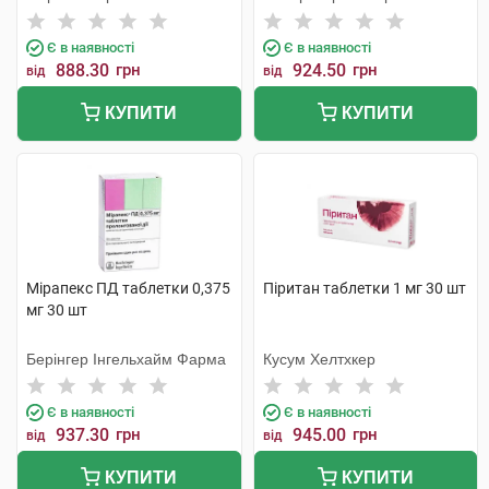
Є в наявності
Є в наявності
888.30
грн
924.50
грн
від
від
КУПИТИ
КУПИТИ
Мірапекс ПД таблетки 0,375
Піритан таблетки 1 мг 30 шт
мг 30 шт
Берінгер Інгельхайм Фарма
Кусум Хелтхкер
Є в наявності
Є в наявності
937.30
грн
945.00
грн
від
від
КУПИТИ
КУПИТИ