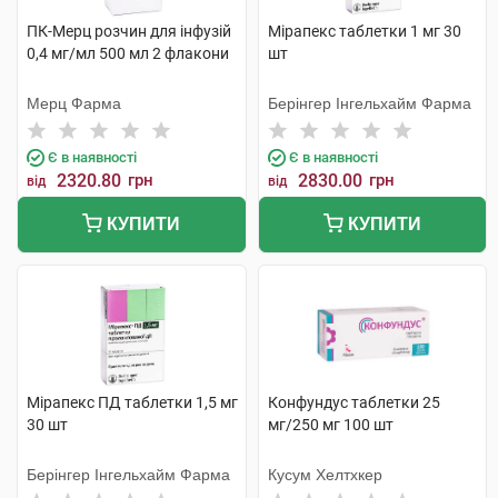
ПК-Мерц розчин для інфузій
Мірапекс таблетки 1 мг 30
0,4 мг/мл 500 мл 2 флакони
шт
Мерц Фарма
Берінгер Інгельхайм Фарма
Є в наявності
Є в наявності
2320.80
грн
2830.00
грн
від
від
КУПИТИ
КУПИТИ
Мірапекс ПД таблетки 1,5 мг
Конфундус таблетки 25
30 шт
мг/250 мг 100 шт
Берінгер Інгельхайм Фарма
Кусум Хелтхкер