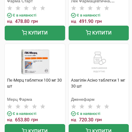
Фарма Старт
Лек Фармацевтична
компанія
Є в наявності
Є в наявності
478.80
грн
491.90
грн
від
від
КУПИТИ
КУПИТИ
Пк-Мерц таблетки 100 мг 30
Азагілін Асіно таблетки 1 мг
шт
30 шт
Мерц Фарма
Дженефарм
Є в наявності
Є в наявності
653.80
грн
720.30
грн
від
від
КУПИТИ
КУПИТИ