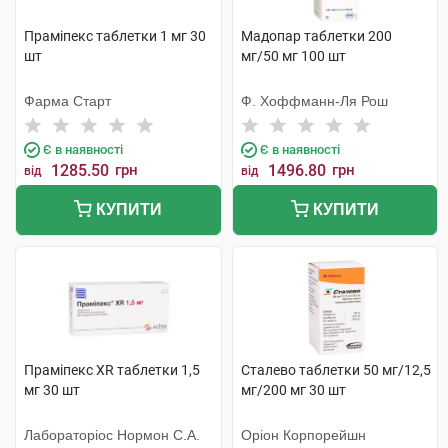
Праміпекс таблетки 1 мг 30
Мадопар таблетки 200
шт
мг/50 мг 100 шт
Фарма Старт
Ф. Хоффманн-Ля Рош
Є в наявності
Є в наявності
1285.50
грн
1496.80
грн
від
від
КУПИТИ
КУПИТИ
Праміпекс XR таблетки 1,5
Сталево таблетки 50 мг/12,5
мг 30 шт
мг/200 мг 30 шт
Лабораторіос Нормон С.А.
Оріон Корпорейшн