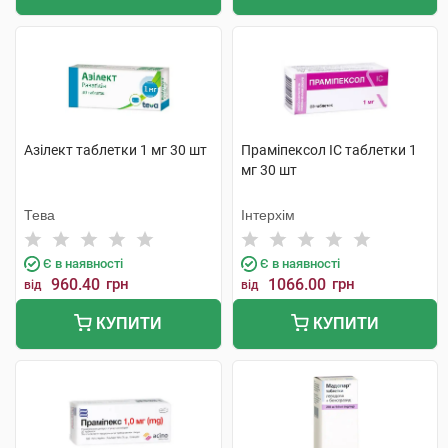
Азілект таблетки 1 мг 30 шт
Праміпексол IC таблетки 1
мг 30 шт
Тева
Інтерхім
Є в наявності
Є в наявності
960.40
грн
1066.00
грн
від
від
КУПИТИ
КУПИТИ