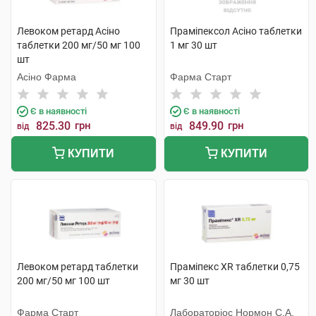
Левоком ретард Асіно
Праміпексол Асіно таблетки
таблетки 200 мг/50 мг 100
1 мг 30 шт
шт
Асіно Фарма
Фарма Старт
Є в наявності
Є в наявності
825.30
грн
849.90
грн
від
від
КУПИТИ
КУПИТИ
Левоком ретард таблетки
Праміпекс XR таблетки 0,75
200 мг/50 мг 100 шт
мг 30 шт
Фарма Старт
Лабораторіос Нормон С.А.