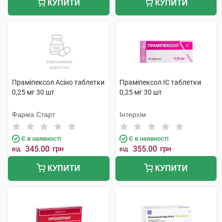
КУПИТИ
КУПИТИ
Праміпексол Асіно таблетки
Праміпексол IC таблетки
0,25 мг 30 шт
0,25 мг 30 шт
Фарма Старт
Інтерхім
Є в наявності
Є в наявності
345.00
грн
355.00
грн
від
від
КУПИТИ
КУПИТИ