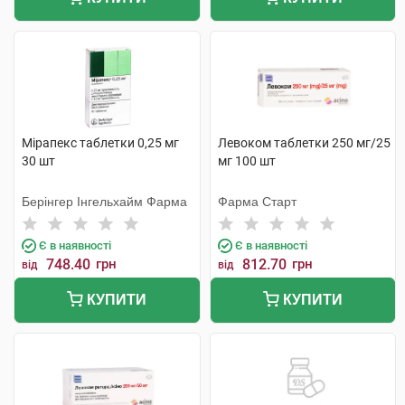
Мірапекс таблетки 0,25 мг
Левоком таблетки 250 мг/25
30 шт
мг 100 шт
Берінгер Інгельхайм Фарма
Фарма Старт
Є в наявності
Є в наявності
748.40
грн
812.70
грн
від
від
КУПИТИ
КУПИТИ