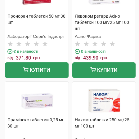
Проноран таблетки 50 мг 30
Левоком ретард Асіно
шт
таблетки 100 мг/25 мг 100
шт
Лабораторії Серв'є Індастрі
Асіно Фарма
Є в наявності
Є в наявності
371.80
грн
439.90
грн
від
від
КУПИТИ
КУПИТИ
Праміпекс таблетки 0,25 мг
Наком таблетки 250 мг/25
30 шт
мг 100 шт