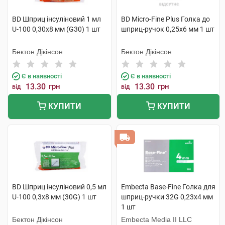
BD Шприц інсуліновий 1 мл
BD Micro-Fine Plus Голка до
U-100 0,30х8 мм (G30) 1 шт
шприц-ручок 0,25х6 мм 1 шт
Бектон Дікінсон
Бектон Дікінсон
Є в наявності
Є в наявності
13.30
грн
13.30
грн
від
від
КУПИТИ
КУПИТИ
BD Шприц інсуліновий 0,5 мл
Embecta Base-Fine Голка для
U-100 0,3х8 мм (30G) 1 шт
шприц-ручки 32G 0,23х4 мм
1 шт
Бектон Дікінсон
Embecta Media II LLC