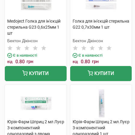
Medoject Голка для ін'єкцій
Голка для ін'єкцій стерильна
стерильна G23 0,6х25мм 1
G22 0,7х30мм 1 шт
шт
Бектон Дікінсон
Бектон Дікінсон
Є в наявності
Є в наявності
0.80
грн
0.80
грн
від
від
КУПИТИ
КУПИТИ
Юрія-Фарм Шприц 2 мл Луєр
Юрія-Фарм Шприц 2 мл Луєр
3-компонентний
3-компонентний
одноразовий з двома
одноразовий 1 шт