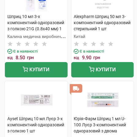
Шприц 10 мл 3-х
Alexpharm Шприц 50 мл 3-
компонентний одноразовий
компонентний одноразовий
з голкою 21G (0.8х40 мм) 1
стерильний 1 шт
шт
Калина медична виробнича
Китай
компанія
Є в наявності
Є в наявності
8.50
грн
9.90
грн
від
від
КУПИТИ
КУПИТИ
Ayset Шприц 10 мл Луєр 3-х
Юрія-Фарм Шприц 1 мл U-
компонентний одноразовий
100 Луєр 3-компонентний
з голкою 1 шт
одноразовий з двома