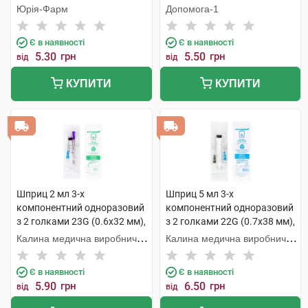
голками 1 шт
шт
Юрія-Фарм
Допомога-1
Є в наявності
Є в наявності
5.30
грн
5.50
грн
від
від
КУПИТИ
КУПИТИ
Шприц 2 мл 3-х
Шприц 5 мл 3-х
компонентний одноразовий
компонентний одноразовий
з 2 голками 23G (0.6х32 мм),
з 2 голками 22G (0.7х38 мм),
24G (0.55х25 мм) 1 шт
23G (0.6х32 мм) 1 шт
Калина медична виробнича
Калина медична виробнича
компанія
компанія
Є в наявності
Є в наявності
5.90
грн
6.50
грн
від
від