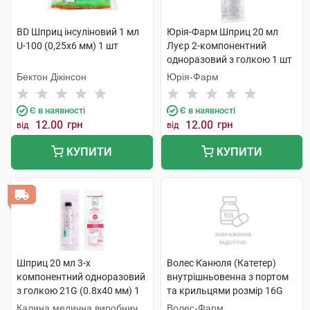
BD Шприц інсуліновий 1 мл
Юрія-Фарм Шприц 20 мл
U-100 (0,25х6 мм) 1 шт
Луєр 2-компонентний
одноразовий з голкою 1 шт
Бектон Дікінсон
Юрія-Фарм
Є в наявності
Є в наявності
12.00
грн
12.00
грн
від
від
КУПИТИ
КУПИТИ
Шприц 20 мл 3-х
Волес Канюля (Катетер)
компонентний одноразовий
внутрішньовенна з портом
з голкою 21G (0.8х40 мм) 1
та крильцями розмір 16G
шт
(1,7 х 45 мм) 1 шт
Калина медична виробнича
Волес-Фарм