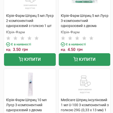
Юрія-Фарм Шприц 5 мл Луєр
Юрія-Фарм Шприц 5 мл Луєр
2-компонентний
3-компонентний
одноразовий з голкою 1 шт
одноразовий з двома
голками 1 шт
Юрія-Фарм
Юрія-Фарм
Є в наявності
Є в наявності
3.50
грн
4.50
грн
від
від
КУПИТИ
КУПИТИ
Юрія-Фарм Шприц 10 мл
Medicare Шприц інсуліновий
Луєр 3-компонентний
1 мл U-100 3-компонентний з
одноразовий з двома
голкою 29G (0,33 х 13 мм) 1