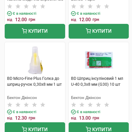
компанія
Є в наявності
Є в наявності
12.00
грн
12.00
грн
від
від
КУПИТИ
КУПИТИ
BD Micro-Fine Plus Голка до
BD Шприц інсуліновий 1 мл
шприц-ручок 0,30х8 мм 1 шт
U-40 0,3х8 мм (G30) 10 шт
Бектон Дікінсон
Бектон Дікінсон
Є в наявності
Є в наявності
12.30
грн
13.00
грн
від
від
КУПИТИ
КУПИТИ