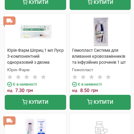
КУПИТИ
КУПИТИ
Юрія-Фарм Шприц 1 мл Луєр
Гемопласт Система для
3-компонентний
вливання кровозамінників
одноразовий з двома
та інфузійних розчинів 1 шт
голками 1 шт
Юрія-Фарм
Гемопласт
Є в наявності
Є в наявності
7.30
грн
8.50
грн
від
від
КУПИТИ
КУПИТИ