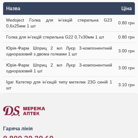
Назва
Ціна
Medoject Голка для ін'єкцій стерильна G23
0.80 грн
0,6х25мм 1 шт
Голка для ін'єкцій стерильна G22 0,7х30мм 1 шт
0.80 грн
Юрія-Фарм Шприц 2 мл Луєр 3-компонентний
3.00 грн
одноразовий з двома голками 1 шт
Юрія-Фарм Шприц 2 мл Луєр 3-компонентний
3.00 грн
одноразовий 1 шт
Igar Катетер для ін'єкцій типу метелик 23G синій 1
3.10 грн
шт
Гаряча лінія