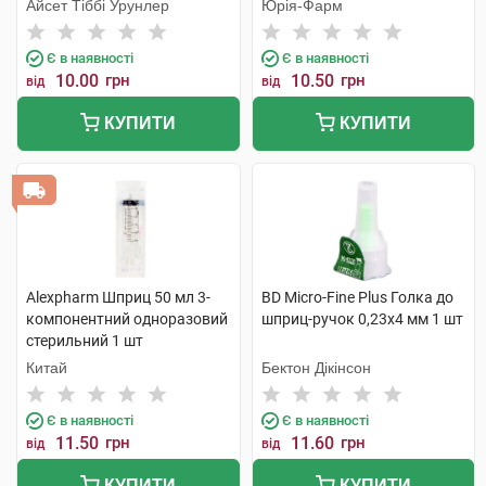
голками 1 шт
Айсет Тіббі Урунлер
Юрія-Фарм
Є в наявності
Є в наявності
10.00
грн
10.50
грн
від
від
КУПИТИ
КУПИТИ
Alexpharm Шприц 50 мл 3-
BD Micro-Fine Plus Голка до
компонентний одноразовий
шприц-ручок 0,23х4 мм 1 шт
стерильний 1 шт
Китай
Бектон Дікінсон
Є в наявності
Є в наявності
11.50
грн
11.60
грн
від
від
КУПИТИ
КУПИТИ