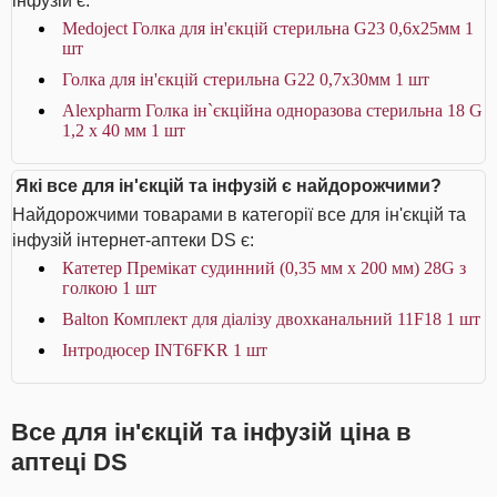
інфузій є:
Medoject Голка для ін'єкцій стерильна G23 0,6х25мм 1
шт
Голка для ін'єкцій стерильна G22 0,7х30мм 1 шт
Alexpharm Голка ін`єкційна одноразова стерильна 18 G
1,2 х 40 мм 1 шт
Які все для ін'єкцій та інфузій є найдорожчими?
Найдорожчими товарами в категорії все для ін'єкцій та
інфузій інтернет-аптеки DS є:
Катетер Премікат судинний (0,35 мм х 200 мм) 28G з
голкою 1 шт
Balton Комплект для діалізу двохканальний 11F18 1 шт
Інтродюсер INT6FKR 1 шт
Все для ін'єкцій та інфузій ціна в
аптеці DS