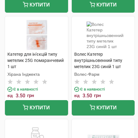
КУПИТИ
КУПИТИ
Катетер для ін'єкцій типу
Волес Катетер
метелик 25G помаранчевий
внутрішньовенний типу
1 шт
метелик 23G синій 1 шт
Хірана Інджекта
Волес-Фарм
Є в наявності
Є в наявності
3.50
грн
3.50
грн
від
від
КУПИТИ
КУПИТИ