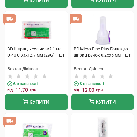
BD Шприц інсуліновий 1 мл
BD Micro-Fine Plus Голка до
U-40 0,33х12,7 мм (29G) 1 шт
шприц-ручок 0,25х5 мм 1 шт
Бектон Дікінсон
Бектон Дікінсон
Є в наявності
Є в наявності
11.70
грн
12.00
грн
від
від
КУПИТИ
КУПИТИ