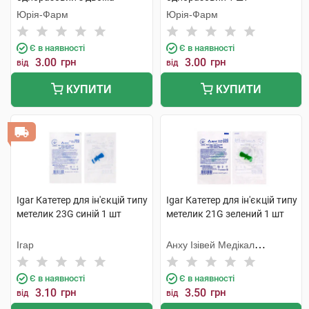
голками 1 шт
Юрія-Фарм
Юрія-Фарм
Є в наявності
Є в наявності
3.00
грн
3.00
грн
від
від
КУПИТИ
КУПИТИ
Igar Катетер для ін'єкцій типу
Igar Катетер для ін'єкцій типу
метелик 23G синій 1 шт
метелик 21G зелений 1 шт
Ігар
Анху Ізівей Медікал
Сапплайс
Є в наявності
Є в наявності
3.10
грн
3.50
грн
від
від