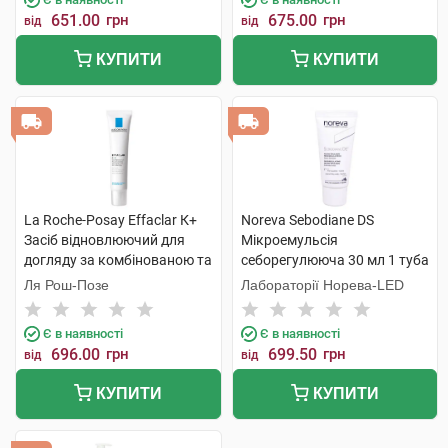
651.00
грн
675.00
грн
від
від
КУПИТИ
КУПИТИ
La Roche-Posay Effaclar К+
Noreva Sebodiane DS
Засіб відновлюючий для
Мікроемульсія
догляду за комбінованою та
себорегулююча 30 мл 1 туба
схильною до жирності
Ля Рош-Позе
Лабораторії Норева-LED
шкірою обличчя 40 мл 1
туба
Є в наявності
Є в наявності
696.00
грн
699.50
грн
від
від
КУПИТИ
КУПИТИ