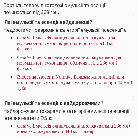
Вартість товару в каталозі емульсії та есенції
починається від 239 грн.
Які емульсії та есенції найдешевші?
Недорогими товарами в категорії емульсії та есенції є:
CeraVe Емульсія очищувальна зволожуюча для
нормальної і сухої шкіри обличчя та тіла 88 мл 1
флакон
CeraVe Емульсія очищувальна зволожувальна для
нормальної і сухої шкіри обличчя і тіла 236 мл 1
флакон
Bioderma Atoderm Nutritive Бальзам живильний для
обличчя для сухої та дуже сухої чутливої шкіри 40 мл 1
туба
Які емульсії та есенції є найдорожчими?
Найдорожчими товарами в категорії емульсії та есенції
інтернет-аптеки DS є:
CeraVe Емульсія очищувальна зволожувальна 236 мл+
крем зволожувальний 340 мл 1 набір