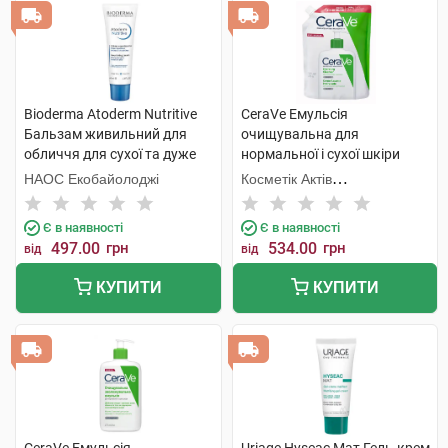
Bioderma Atoderm Nutritive
CeraVe Емульсія
Бальзам живильний для
очищувальна для
обличчя для сухої та дуже
нормальної і сухої шкіри
сухої чутливої шкіри 40 мл 1
обличчя та тіла 473 мл 1
НАОС Екобайолоджі
Косметік Актів
туба
пакет
Інтернаціональ
Є в наявності
Є в наявності
497.00
грн
534.00
грн
від
від
КУПИТИ
КУПИТИ