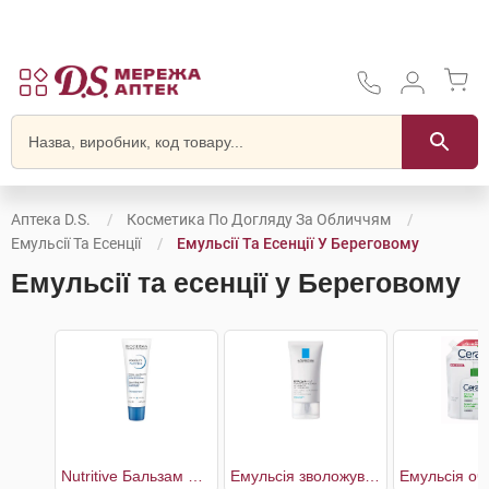
Аптека D.S.
Косметика По Догляду За Обличчям
Емульсії Та Есенції
Емульсії Та Есенції У Береговому
Емульсії та есенції у Береговому
Nutritive Бальзам живильний для обличчя для сухої та дуже сухої чутливої шкіри
Емульсія зволожувальна матуюча себорегулююча