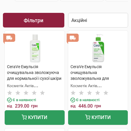
Фільтри
CeraVe Емульсія
CeraVe Емульсія
очищувальна зволожуюча
очищувальна
для нормальної і сухої шкіри
зволожувальна для
обличчя та тіла 88 мл 1
нормальної і сухої шкіри
Косметік Актів
Косметік Актів
флакон
обличчя і тіла 236 мл 1
Інтернаціональ
Інтернаціональ
флакон
Є в наявності
Є в наявності
239.00
грн
446.00
грн
від
від
КУПИТИ
КУПИТИ