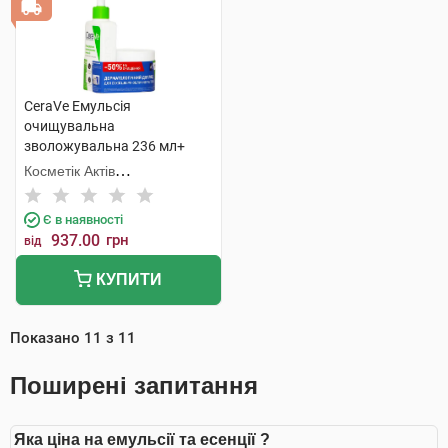
CeraVe Емульсія
очищувальна
зволожувальна 236 мл+
крем зволожувальний 340
Косметік Актів
мл 1 набір
Інтернаціональ
Є в наявності
937.00
грн
від
КУПИТИ
Показано
11
з
11
Поширені запитання
Яка ціна на емульсії та есенції ?