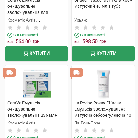
CeraVe Емульсія
Uriage Hyseac Мат Гель-крем
очищувальна
матуючий 40 мл 1 туба
зволожувальна для
нормальної і сухої шкіри
Косметік Актів
Урьяж
обличчя і тіла 473 мл 1
Інтернаціональ
флакон
Є в наявності
Є в наявності
564.00
грн
598.50
грн
від
від
КУПИТИ
КУПИТИ
CeraVe Емульсія
La Roche-Posay Effaclar
очищувальна
Емульсія зволожувальна
зволожувальна 236 мл+
матуюча себорегулююча 40
молочко зволожувальне
мл 1 туба
Косметік Актів
Ля Рош-Позе
236 мл 1 набір
Інтернаціональ
Є в наявності
Є в наявності