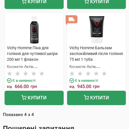
КУПИТИ
КУПИТИ
Vichy Homme Піна для
Vichy Homme Бальзам
гоління для чутливої шкіри
заспокійливий після гоління
200 мл 1 флакон
75 мл 1 туба
Косметік Актів
Косметік Актів
Інтернаціональ
Інтернаціональ
Є в наявності
Є в наявності
666.00
грн
945.00
грн
від
від
КУПИТИ
КУПИТИ
Показано
4
з
4
Поширені запитання