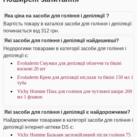
Яка ціна на засоби для гоління і депіляції ?
Вартість товару в каталозі засоби для гоління і депіляції
починається від 312 грн.
Які засоби для гоління і депіляції найдешевші?
Недорогими товарами в категорії засоби для гоління і
депіляції є:
Evoluderm Смужки для депіляції обличчя та бікіні
воскові 20 шт
Evoluderm Крем для депіляції ніг,пахв та бікіні 150 мл 1
туба
Vichy Homme Піна для гоління для чутливої шкіри 200
мл 1 флакон
Які засоби для гоління і депіляції є найдорожчими?
Найдорожчими товарами в категорії засоби для гоління і
депіляції інтернет-аптеки DS є:
Vichy Homme Бальзам заспокійливий після гоління 75