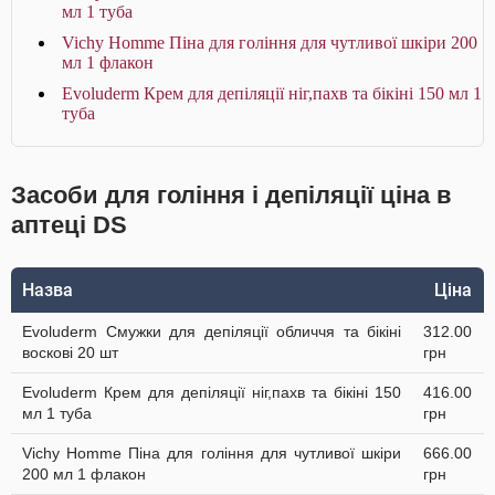
мл 1 туба
Vichy Homme Піна для гоління для чутливої шкіри 200
мл 1 флакон
Evoluderm Крем для депіляції ніг,пахв та бікіні 150 мл 1
туба
Засоби для гоління і депіляції ціна в
аптеці DS
Назва
Ціна
Evoluderm Смужки для депіляції обличчя та бікіні
312.00
воскові 20 шт
грн
Evoluderm Крем для депіляції ніг,пахв та бікіні 150
416.00
мл 1 туба
грн
Vichy Homme Піна для гоління для чутливої шкіри
666.00
200 мл 1 флакон
грн