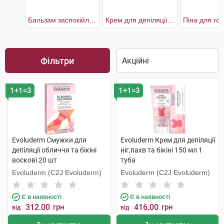
Бальзам заспокійливий після гоління
Крем для депіляції ніг,пахв та бікіні
Фільтри
1+1=3
1+1=3
Evoluderm Смужки для
Evoluderm Крем для депіляції
депіляції обличчя та бікіні
ніг,пахв та бікіні 150 мл 1
воскові 20 шт
туба
Evoluderm (C2J Evoluderm)
Evoluderm (C2J Evoluderm)
Є в наявності
Є в наявності
312.00
грн
416.00
грн
від
від