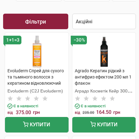
Фільтри
1+1=3
−30%
Evoluderm Спрей для сухого
Agrado Кератин рідкий з
та тьмяного волосся з
антифриз ефектом 200 мл 1
кератином відновлюючий
флакон
250 мл 1 флакон
Evoluderm (C2J Evoluderm)
Аградо Косметік Кейр 3000
С.Л.У.
Є в наявності
Є в наявності
164.50
375.00
грн
грн
від
від
235.00
КУПИТИ
КУПИТИ