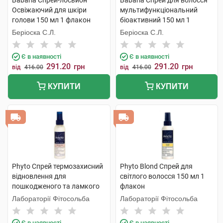
Babaria Спрей-лосьйон
Babaria Спрей для волосся
Освіжаючий для шкіри
мультифункціональний
голови 150 мл 1 флакон
біоактивний 150 мл 1
флакон
Беріоска С.Л.
Беріоска С.Л.
Є в наявності
Є в наявності
291.20
291.20
грн
грн
від
416.00
від
416.00
КУПИТИ
КУПИТИ
Phyto Спрей термозахисний
Phyto Blond Спрей для
відновлення для
світлого волосся 150 мл 1
пошкодженого та ламкого
флакон
волосся 150 мл 1 флакон
Лабораторії Фітосольба
Лабораторії Фітосольба
Є в наявності
Є в наявності