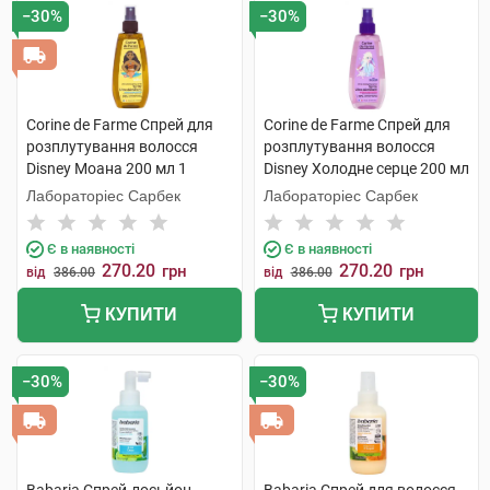
−30%
−30%
Corine de Farme Спрей для
Corine de Farme Спрей для
розплутування волосся
розплутування волосся
Disney Моана 200 мл 1
Disney Холодне серце 200 мл
флакон
1 флакон
Лабораторіес Сарбек
Лабораторіес Сарбек
Є в наявності
Є в наявності
270.20
270.20
грн
грн
від
386.00
від
386.00
КУПИТИ
КУПИТИ
−30%
−30%