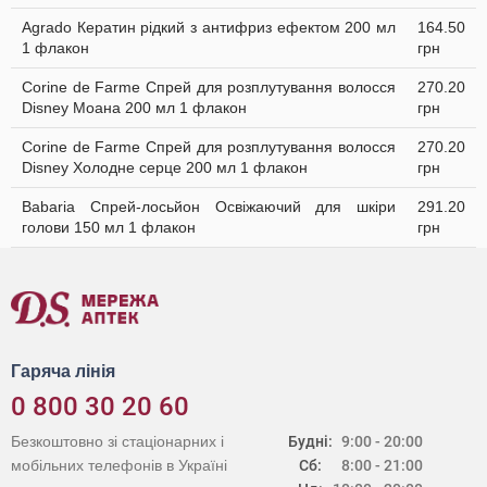
Agrado Кератин рідкий з антифриз ефектом 200 мл
164.50
1 флакон
грн
Corine de Farme Спрей для розплутування волосся
270.20
Disney Моана 200 мл 1 флакон
грн
Corine de Farme Спрей для розплутування волосся
270.20
Disney Холодне серце 200 мл 1 флакон
грн
Babaria Спрей-лосьйон Освіжаючий для шкіри
291.20
голови 150 мл 1 флакон
грн
Гаряча лінія
0 800 30 20 60
Безкоштовно зі стаціонарних і
Будні:
9:00 - 20:00
мобільних телефонів в Україні
Сб:
8:00 - 21:00