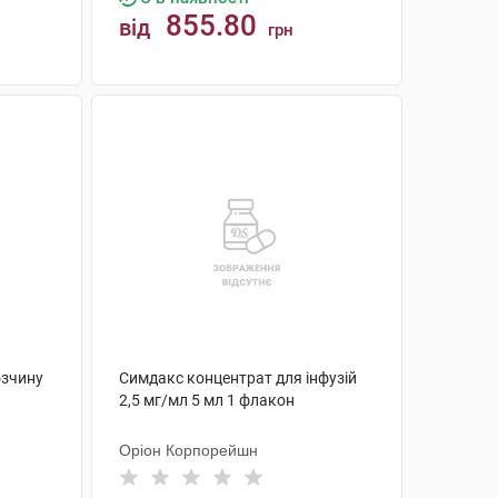
855.80
від
грн
КУПИТИ
озчину
Симдакс концентрат для інфузій
2,5 мг/мл 5 мл 1 флакон
Оріон Корпорейшн