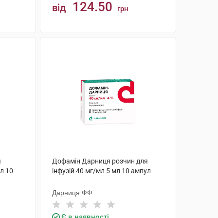
124.50
від
грн
КУПИТИ
я
Дофамін Дарниця розчин для
мл 10
інфузій 40 мг/мл 5 мл 10 ампул
Дарниця ФФ
Є в наявності