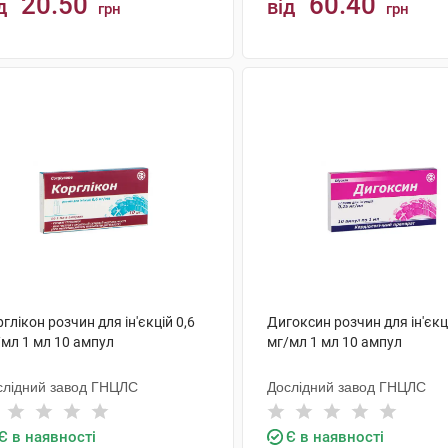
20.50
60.40
д
від
грн
грн
КУПИТИ
КУПИТИ
глікон розчин для ін'єкцій 0,6
Дигоксин розчин для ін'єкц
/мл 1 мл 10 ампул
мг/мл 1 мл 10 ампул
слідний завод ГНЦЛС
Дослідний завод ГНЦЛС
Є в наявності
Є в наявності