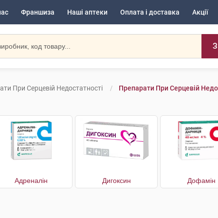
нас
Франшиза
Наші аптеки
Оплата і доставка
Акції
З
ати При Серцевій Недостатності
Препарати При Серцевій Недо
Адреналін
Дигоксин
Дофамін