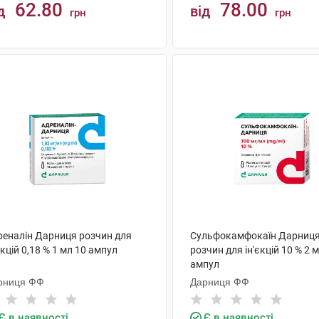
62.80
78.00
д
від
грн
грн
КУПИТИ
КУПИТИ
реналін Дарниця розчин для
Сульфокамфокаїн Дарниц
єкцій 0,18 % 1 мл 10 ампул
розчин для ін'єкцій 10 % 2 
ампул
рниця ФФ
Дарниця ФФ
Є в наявності
Є в наявності