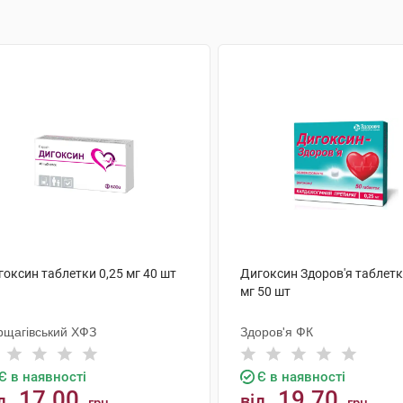
оксин таблетки 0,25 мг 40 шт
Дигоксин Здоров'я таблетк
мг 50 шт
рщагівський ХФЗ
Здоров'я ФК
Є в наявності
Є в наявності
17.00
19.70
д
від