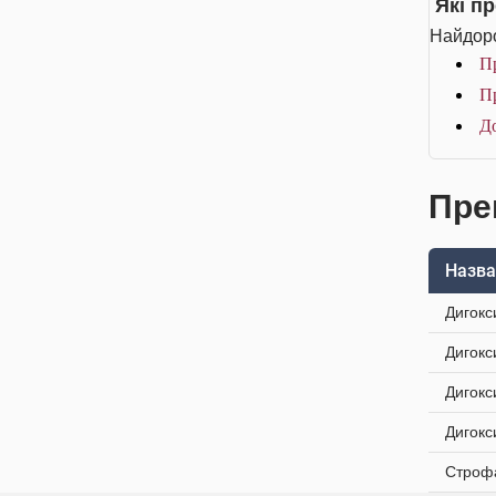
Які п
Найдоро
Пр
Пр
До
Пре
Назва
Дигокс
Дигокс
Дигокс
Дигокс
Строфа