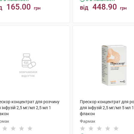
165.00
448.90
д
від
грн
грн
КУПИТИ
КУПИТИ
ескор концентрат для розчину
Прескор концентрат для р
 інфузій 2,5 мг/мл 2,5 мл 1
для інфузій 2,5 мг/мл 5 мл 1
акон
флакон
рмак
Фармак