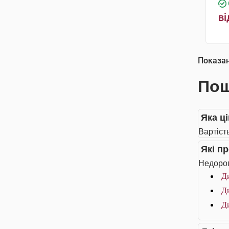
ві
Показа
Пош
Яка ц
Вартіст
Які п
Недорог
Ди
Ди
Ди