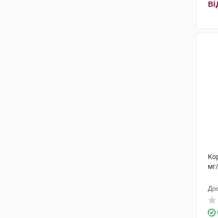
ві
Кор
мг
До