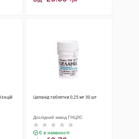
грн
КУПИТИ
'єкцій
Целанід таблетки 0,25 мг 30 шт
Дослідний завод ГНЦЛС
Є в наявності