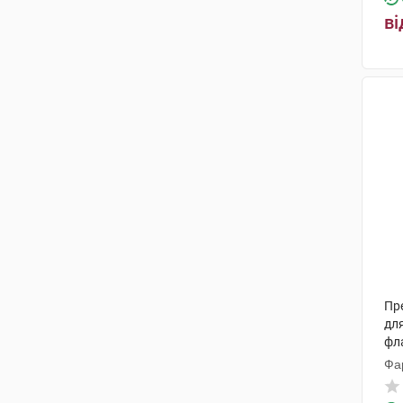
ві
Пр
для
фл
Фа