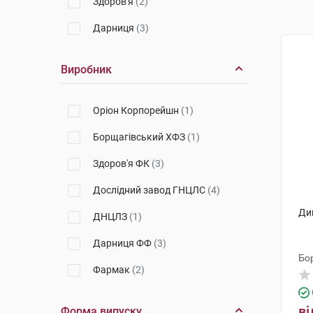
Здоров'я
(2)
Дарниця
(3)
Виробник
Оріон Корпорейшн
(1)
Борщагівський ХФЗ
(1)
Здоров'я ФК
(3)
Дослідний завод ГНЦЛС
(4)
Диг
ДНЦЛЗ
(1)
Дарниця ФФ
(3)
Бо
Фармак
(2)
ві
Форма випуску