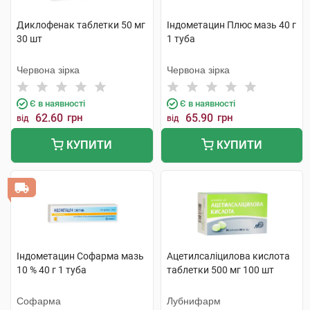
Диклофенак таблетки 50 мг
Індометацин Плюс мазь 40 г
30 шт
1 туба
Червона зірка
Червона зірка
Є в наявності
Є в наявності
62.60
грн
65.90
грн
від
від
КУПИТИ
КУПИТИ
Індометацин Софарма мазь
Ацетилсаліцилова кислота
10 % 40 г 1 туба
таблетки 500 мг 100 шт
Софарма
Лубнифарм