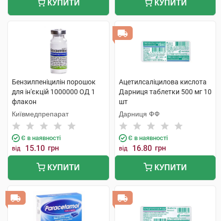
КУПИТИ
КУПИТИ
Бензилпеніцилін порошок
Ацетилсаліцилова кислота
для ін'єкцій 1000000 ОД 1
Дарниця таблетки 500 мг 10
флакон
шт
Київмедпрепарат
Дарниця ФФ
Є в наявності
Є в наявності
15.10
грн
16.80
грн
від
від
КУПИТИ
КУПИТИ