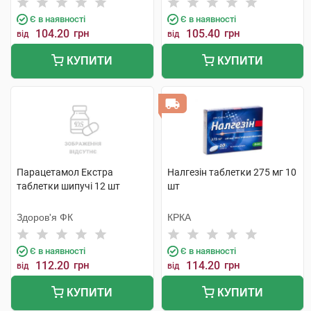
Є в наявності
Є в наявності
104.20
грн
105.40
грн
від
від
КУПИТИ
КУПИТИ
Парацетамол Екстра
Налгезін таблетки 275 мг 10
таблетки шипучі 12 шт
шт
Здоров'я ФК
КРКА
Є в наявності
Є в наявності
112.20
грн
114.20
грн
від
від
КУПИТИ
КУПИТИ