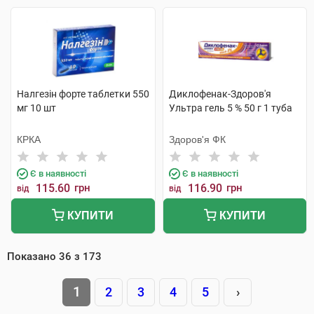
Налгезін форте таблетки 550
Диклофенак-Здоров'я
мг 10 шт
Ультра гель 5 % 50 г 1 туба
КРКА
Здоров'я ФК
Є в наявності
Є в наявності
115.60
грн
116.90
грн
від
від
КУПИТИ
КУПИТИ
Показано
36
з
173
1
2
3
4
5
›