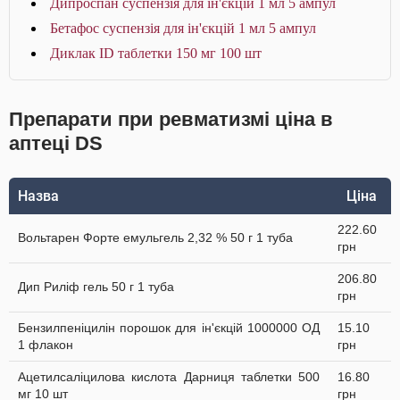
Дипроспан суспензія для ін'єкцій 1 мл 5 ампул
Бетафос суспензія для ін'єкцій 1 мл 5 ампул
Диклак ID таблетки 150 мг 100 шт
Препарати при ревматизмі ціна в
аптеці DS
Назва
Ціна
222.60
Вольтарен Форте емульгель 2,32 % 50 г 1 туба
грн
206.80
Дип Риліф гель 50 г 1 туба
грн
Бензилпеніцилін порошок для ін'єкцій 1000000 ОД
15.10
1 флакон
грн
Ацетилсаліцилова кислота Дарниця таблетки 500
16.80
мг 10 шт
грн