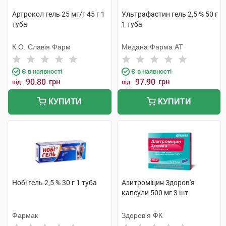
Артрокол гель 25 мг/г 45 г 1
Ультрафастин гель 2,5 % 50 г
туба
1 туба
К.О. Славія Фарм
Медана Фарма АТ
Є в наявності
Є в наявності
90.80
грн
97.90
грн
від
від
КУПИТИ
КУПИТИ
Нобі гель 2,5 % 30 г 1 туба
Азитроміцин Здоров'я
капсули 500 мг 3 шт
Фармак
Здоров'я ФК