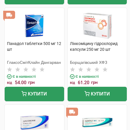
Панадол таблетки 500 мг 12
Лінкоміцину гідрохлорид
шт
капсули 250 мг 20 шт
ГлаксоСмітКлайн Дангарван
Борщагівський ХФЗ
Є в наявності
Є в наявності
54.00
грн
61.20
грн
від
від
КУПИТИ
КУПИТИ