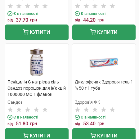
Є в наявності
Є в наявності
37.70
грн
44.20
грн
від
від
КУПИТИ
КУПИТИ
Пеніцилін G натрієва сіль
Диклофенак Здоров'я гель 1
Сандоз порошок для ін'єкцій
% 50 г 1 туба
1000000 МО 1 флакон
Сандоз
Здоров'я ФК
Є в наявності
Є в наявності
51.80
грн
53.40
грн
від
від
КУПИТИ
КУПИТИ