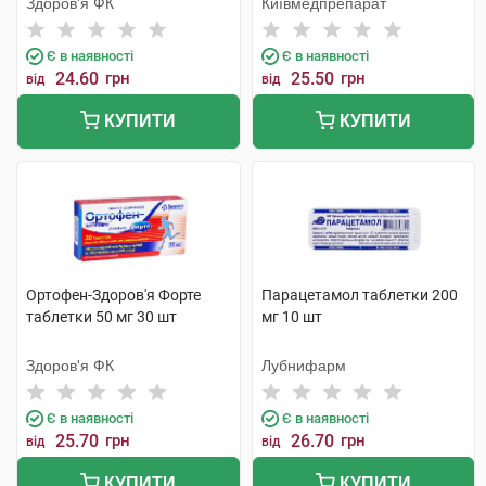
Здоров'я ФК
Київмедпрепарат
Є в наявності
Є в наявності
24.60
грн
25.50
грн
від
від
КУПИТИ
КУПИТИ
Ортофен-Здоров'я Форте
Парацетамол таблетки 200
таблетки 50 мг 30 шт
мг 10 шт
Здоров'я ФК
Лубнифарм
Є в наявності
Є в наявності
25.70
грн
26.70
грн
від
від
КУПИТИ
КУПИТИ