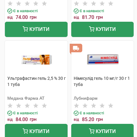
Є в наявності
Є в наявності
74.00
грн
81.70
грн
від
від
КУПИТИ
КУПИТИ
Ультрафастин гель 2,5 % 30 г
Німесулід гель 10 мг/г 30 г 1
1 туба
туба
Медана Фарма АТ
Лубнифарм
Є в наявності
Є в наявності
84.00
грн
85.20
грн
від
від
КУПИТИ
КУПИТИ