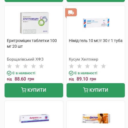
Еритроміцин таблетки 100
Німід гель 10 мг/г 30 г 1 туба
мг 20 шт
Борщагівський ХФЗ
Кусум Хелтхкер
Є в наявності
Є в наявності
88.60
грн
89.10
грн
від
від
КУПИТИ
КУПИТИ