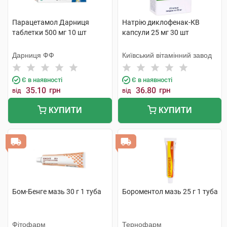
Парацетамол Дарниця
Натрію диклофенак-КВ
таблетки 500 мг 10 шт
капсули 25 мг 30 шт
Дарниця ФФ
Київський вітамінний завод
Є в наявності
Є в наявності
35.10
грн
36.80
грн
від
від
КУПИТИ
КУПИТИ
Бом-Бенге мазь 30 г 1 туба
Бороментол мазь 25 г 1 туба
Фітофарм
Тернофарм