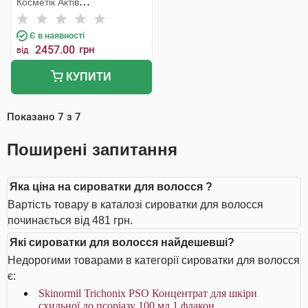
Косметік Актів
Інтернаціональ
Є в наявності
2457.00
грн
від
КУПИТИ
Показано
7
з
7
Поширені запитання
Яка ціна на сироватки для волосся ?
Вартість товару в каталозі сироватки для волосся
починається від 481 грн.
Які сироватки для волосся найдешевші?
Недорогими товарами в категорії сироватки для волосся
є:
Skinormil Trichonix РSО Концентрат для шкіри
схильної до псоріазу 100 мл 1 флакон