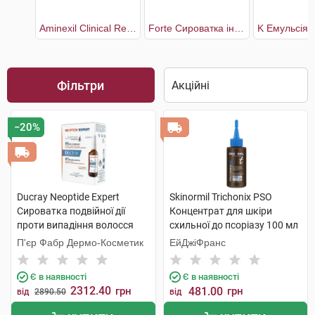
Aminexil Clinical Regen Booster Сироватка для боротьби з випадінням волосся
Forte Сироватка інтенсивна від випадіння волосся для всіх типів
Фільтри
−20%
Ducray Neoptide Expert
Skinormil Trichonix РSО
Сироватка подвійної дії
Концентрат для шкіри
проти випадіння волосся
схильної до псоріазу 100 мл
2x50 мл 1 набір
1 флакон
П'єр Фабр Дермо-Косметик
ЕйДжіФранс
Є в наявності
Є в наявності
2312.40
грн
481.00
грн
від
2890.50
від