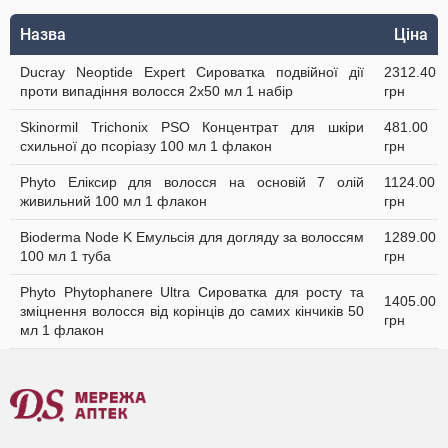
Назва
Ціна
Ducray Neoptide Expert Сироватка подвійної дії
2312.40
проти випадіння волосся 2x50 мл 1 набір
грн
Skinormil Trichonix РSО Концентрат для шкіри
481.00
схильної до псоріазу 100 мл 1 флакон
грн
Phyto Еліксир для волосся на основій 7 олій
1124.00
живильний 100 мл 1 флакон
грн
Bioderma Node K Емульсія для догляду за волоссям
1289.00
100 мл 1 туба
грн
Phyto Phytophanere Ultra Сироватка для росту та
1405.00
зміцнення волосся від корінців до самих кінчиків 50
грн
мл 1 флакон