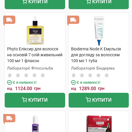
КУПИТИ
КУПИТИ
Phyto Еліксир для волосся
Bioderma Node K Емульсія
на основій 7 олій живильний
для догляду за волоссям
100 мл 1 флакон
100 мл 1 туба
Лабораторії Фітосольба
Лабораторія Біодерма
Є в наявності
Є в наявності
1124.00
грн
1289.00
грн
від
від
КУПИТИ
КУПИТИ