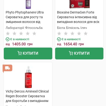
Phyto Phytophanere Ultra
Bioxsine DermaGen Forte
Сироватка для росту та
Сироватка інтенсивна від
зміцнення волосся від
випадіння волосся для всіх
корінців до самих кінчиків
типів 50 мл 3 флакона
Лабораторії Фітосольба
Біота Біткісель Іляч
50 мл 1 флакон
Є в наявності
Є в наявності
1405.00
грн
1654.40
грн
від
від
КУПИТИ
КУПИТИ
Vichy Dercos Aminexil Clinical
Regen Booster Сироватка
для боротьби з випадінням
волосся 90 мл 1 флакон