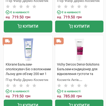
П'єр Фабр Дермо-Косметик
П'єр Фабр Дермо-Косметик
Є в наявності
Є в наявності
719.50
грн
719.50
грн
від
від
КУПИТИ
КУПИТИ
Klorane Бальзам-
Vichy Dercos Densi-Solutions
ополіскувач Біо з волокнами
Бальзам-кондиціонер для
Льону для об'єму 200 мл 1
відновлення густоти та
туба
об'єму тонкого ослабленого
П'єр Фабр Дермо-Косметик
Косметік Актів
волосся 200 мл 1 флакон
Інтернаціональ
Є в наявності
Є в наявності
719.50
грн
785.00
грн
від
від
КУПИТИ
КУПИТИ