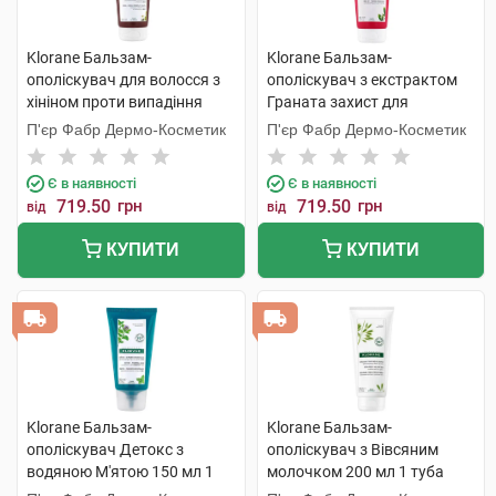
Klorane Бальзам-
Klorane Бальзам-
ополіскувач для волосся з
ополіскувач з екстрактом
хініном проти випадіння
Граната захист для
волосся 200 мл 1 туба
фарбованого волосся 200
П'єр Фабр Дермо-Косметик
П'єр Фабр Дермо-Косметик
мл 1 туба
Є в наявності
Є в наявності
719.50
грн
719.50
грн
від
від
КУПИТИ
КУПИТИ
Klorane Бальзам-
Klorane Бальзам-
ополіскувач Детокс з
ополіскувач з Вівсяним
водяною М'ятою 150 мл 1
молочком 200 мл 1 туба
туба