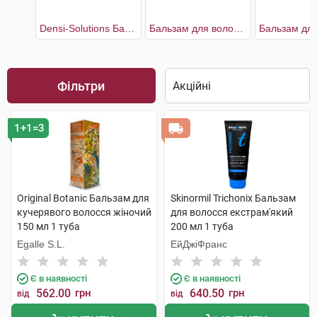
Densi-Solutions Бальзам-кондиціонер для відновлення густоти та об'єму тонкого ослабленого волосся
Бальзам для волосся екстрам'який
Фільтри
1+1=3
Original Botanic Бальзам для
Skinormil Trichonix Бальзам
кучерявого волосся жіночий
для волосся екстрам'який
150 мл 1 туба
200 мл 1 туба
Egalle S.L.
ЕйДжіФранс
Є в наявності
Є в наявності
562.00
грн
640.50
грн
від
від