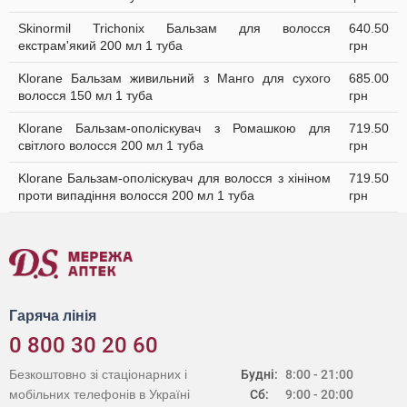
Skinormil Trichonix Бальзам для волосся
640.50
екстрам'який 200 мл 1 туба
грн
Klorane Бальзам живильний з Манго для сухого
685.00
волосся 150 мл 1 туба
грн
Klorane Бальзам-ополіскувач з Ромашкою для
719.50
світлого волосся 200 мл 1 туба
грн
Klorane Бальзам-ополіскувач для волосся з хініном
719.50
проти випадіння волосся 200 мл 1 туба
грн
Гаряча лінія
0 800 30 20 60
Безкоштовно зі стаціонарних і
Будні:
8:00 - 21:00
мобільних телефонів в Україні
Сб:
9:00 - 20:00