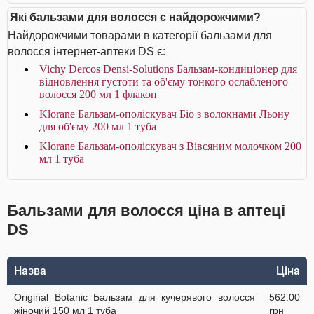
Які бальзами для волосся є найдорожчими?
Найдорожчими товарами в категорії бальзами для
волосся інтернет-аптеки DS є:
Vichy Dercos Densi-Solutions Бальзам-кондиціонер для
відновлення густоти та об'єму тонкого ослабленого
волосся 200 мл 1 флакон
Klorane Бальзам-ополіскувач Біо з волокнами Льону
для об'єму 200 мл 1 туба
Klorane Бальзам-ополіскувач з Вівсяним молочком 200
мл 1 туба
Бальзами для волосся ціна в аптеці
DS
Назва
Ціна
Original Botanic Бальзам для кучерявого волосся
562.00
жіночий 150 мл 1 туба
грн