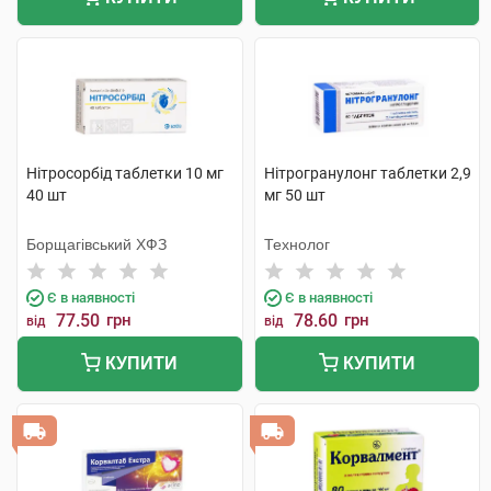
Нітросорбід таблетки 10 мг
Нітрогранулонг таблетки 2,9
40 шт
мг 50 шт
Борщагівський ХФЗ
Технолог
Є в наявності
Є в наявності
77.50
грн
78.60
грн
від
від
КУПИТИ
КУПИТИ