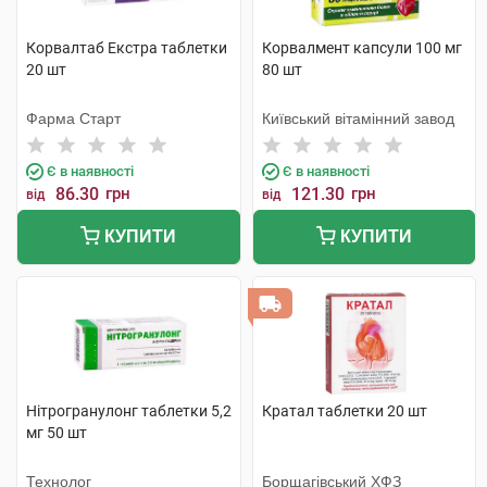
Корвалтаб Екстра таблетки
Корвалмент капсули 100 мг
20 шт
80 шт
Фарма Старт
Київський вітамінний завод
Є в наявності
Є в наявності
86.30
грн
121.30
грн
від
від
КУПИТИ
КУПИТИ
Нітрогранулонг таблетки 5,2
Кратал таблетки 20 шт
мг 50 шт
Технолог
Борщагівський ХФЗ