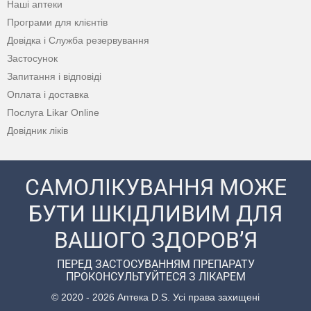
Наші аптеки
Програми для клієнтів
Довідка і Служба резервування
Застосунок
Запитання і відповіді
Оплата і доставка
Послуга Likar Online
Довідник ліків
САМОЛІКУВАННЯ МОЖЕ
БУТИ ШКІДЛИВИМ ДЛЯ
ВАШОГО ЗДОРОВ’Я
ПЕРЕД ЗАСТОСУВАННЯМ ПРЕПАРАТУ
ПРОКОНСУЛЬТУЙТЕСЯ З ЛІКАРЕМ
© 2020 - 2026 Аптека D.S. Усі права захищені