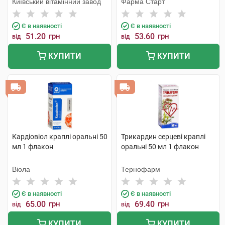
Київський вітамінний завод
Фарма Старт
Є в наявності
Є в наявності
51.20
грн
53.60
грн
від
від
КУПИТИ
КУПИТИ
Кардіовіол краплі оральні 50
Трикардин серцеві краплі
мл 1 флакон
оральні 50 мл 1 флакон
Віола
Тернофарм
Є в наявності
Є в наявності
65.00
грн
69.40
грн
від
від
КУПИТИ
КУПИТИ