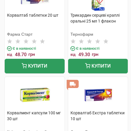
Корвалтаб таблетки 20 шт
Трикардин серцеві краплі
оральні 25 мл 1 флакон
Фарма Старт
Тернофарм
Є в наявності
Є в наявності
48.70
грн
49.30
грн
від
від
КУПИТИ
КУПИТИ
Корвалмент капсули 100 мг
Корвалтаб Екстра таблетки
30 шт
10 шт