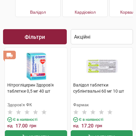
Валідол
Кардіовіол
Корвал
Фільтри
Нітрогліцерин Здоров'я
Валідол таблетки
таблетки 0,5 мг 40 шт
сублінгвальні 60 мг 10 шт
Здоров'я ФК
Фармак
Є в наявності
Є в наявності
17.00
грн
17.20
грн
від
від