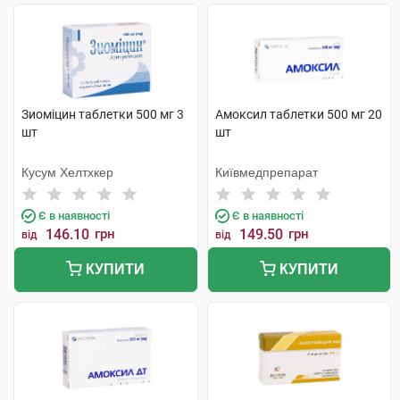
Зиоміцин таблетки 500 мг 3
Амоксил таблетки 500 мг 20
шт
шт
Кусум Хелтхкер
Київмедпрепарат
Є в наявності
Є в наявності
146.10
грн
149.50
грн
від
від
КУПИТИ
КУПИТИ