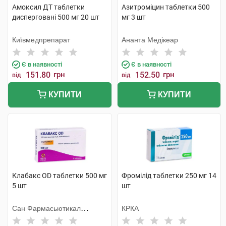
Амоксил ДТ таблетки
Азитроміцин таблетки 500
дисперговані 500 мг 20 шт
мг 3 шт
Київмедпрепарат
Ананта Медікеар
Є в наявності
Є в наявності
151.80
грн
152.50
грн
від
від
КУПИТИ
КУПИТИ
Клабакс OD таблетки 500 мг
Фромілід таблетки 250 мг 14
5 шт
шт
Сан Фармасьютикал
КРКА
Індастріз