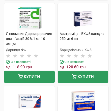
Лінкоміцин Дарниця розчин
Азитроміцин БХФЗ капсули
для ін'єкцій 30 % 1 мл 10
250 мг 6 шт
ампул
Дарниця ФФ
Борщагівський ХФЗ
Є в наявності
Є в наявності
118.90
грн
120.60
грн
від
від
КУПИТИ
КУПИТИ