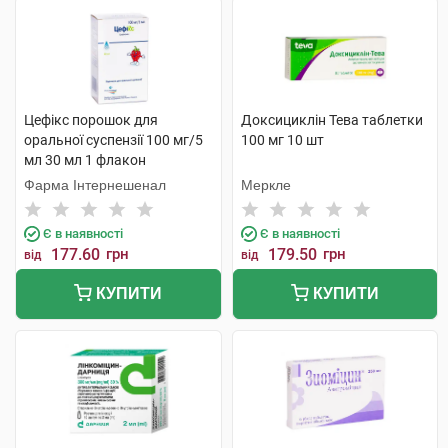
Цефікс порошок для
Доксициклін Тева таблетки
оральної суспензії 100 мг/5
100 мг 10 шт
мл 30 мл 1 флакон
Фарма Інтернешенал
Меркле
Є в наявності
Є в наявності
177.60
грн
179.50
грн
від
від
КУПИТИ
КУПИТИ