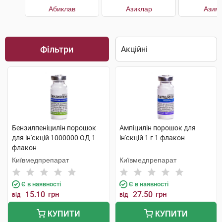
Абиклав
Азиклар
Азим
Фільтри
Бензилпеніцилін порошок
Ампіцилін порошок для
для ін'єкцій 1000000 ОД 1
ін'єкцій 1 г 1 флакон
флакон
Київмедпрепарат
Київмедпрепарат
Є в наявності
Є в наявності
15.10
грн
27.50
грн
від
від
КУПИТИ
КУПИТИ