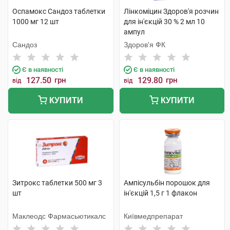
Оспамокс Сандоз таблетки
Лінкоміцин Здоров'я розчин
1000 мг 12 шт
для ін'єкцій 30 % 2 мл 10
ампул
Сандоз
Здоров'я ФК
Є в наявності
Є в наявності
127.50
грн
129.80
грн
від
від
КУПИТИ
КУПИТИ
Зитрокс таблетки 500 мг 3
Ампісульбін порошок для
шт
ін'єкцій 1,5 г 1 флакон
Маклеодс Фармасьютикалс
Київмедпрепарат