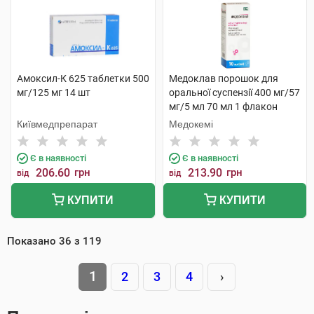
Амоксил-К 625 таблетки 500
Медоклав порошок для
мг/125 мг 14 шт
оральної суспензії 400 мг/57
мг/5 мл 70 мл 1 флакон
Київмедпрепарат
Медокемі
Є в наявності
Є в наявності
206.60
грн
213.90
грн
від
від
КУПИТИ
КУПИТИ
Показано
36
з
119
1
2
3
4
›