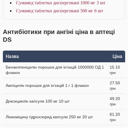
Сумамед таблетки дисперговані 1000 мг 3 шт
Сумамед таблетки дисперговані 500 мг 6 шт
Антибіотики при ангіні ціна в аптеці
DS
Назва
Ціна
Бензилпеніцилін порошок для ін'єкцій 1000000 ОД 1
15.10
флакон
грн
27.50
Ампіцилін порошок для ін'єкцій 1 г 1 флакон
грн
49.20
Доксициклін капсули 100 мг 10 шт
грн
61.20
Лінкоміцину гідрохлорид капсули 250 мг 20 шт
грн