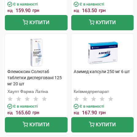
Є в наявності
Є в наявності
159.90
грн
163.50
грн
від
від
КУПИТИ
КУПИТИ
Флемоксин Солютаб
Азимед капсули 250 мг 6 шт
таблетки дисперговані 125
мг 20 шт
Хаупт Фарма Латіна
Київмедпрепарат
Є в наявності
Є в наявності
165.60
грн
167.90
грн
від
від
КУПИТИ
КУПИТИ