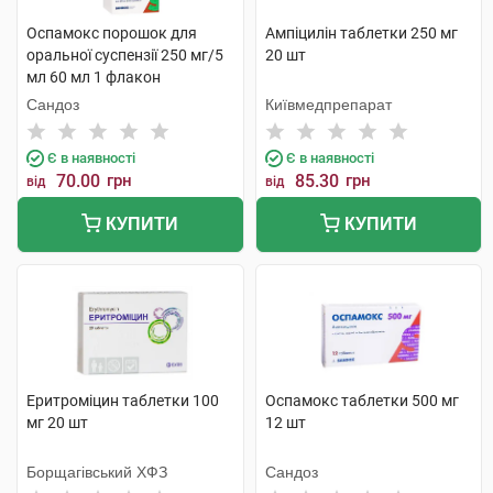
Оспамокс порошок для
Ампіцилін таблетки 250 мг
оральної суспензії 250 мг/5
20 шт
мл 60 мл 1 флакон
Сандоз
Київмедпрепарат
Є в наявності
Є в наявності
70.00
грн
85.30
грн
від
від
КУПИТИ
КУПИТИ
Еритроміцин таблетки 100
Оспамокс таблетки 500 мг
мг 20 шт
12 шт
Борщагівський ХФЗ
Сандоз