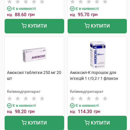
Є в наявності
Є в наявності
88.60
грн
95.70
грн
від
від
КУПИТИ
КУПИТИ
Амоксил таблетки 250 мг 20
Амоксил-К порошок для
шт
ін'єкцій 1 г/0,2 г 1 флакон
Київмедпрепарат
Київмедпрепарат
Є в наявності
Є в наявності
98.20
грн
114.30
грн
від
від
КУПИТИ
КУПИТИ