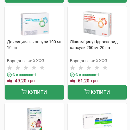
Доксициклін капсули 100 мг
Лінкоміцину гідрохлорид
10 шт
капсули 250 мг 20 шт
Борщагівський ХФЗ
Борщагівський ХФЗ
Є в наявності
Є в наявності
49.20
грн
61.20
грн
від
від
КУПИТИ
КУПИТИ