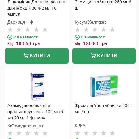
Лінкоміцин Дарниця розчин
Зиоміцин таблетки 250 мг 6
для ін'єкцій 30 % 2 мл 10
шт
ампул
Дарниця ФФ
Кусум Хелтхкер
Є в наявності
Є в наявності
180.60
грн
180.80
грн
від
від
КУПИТИ
КУПИТИ
Азимед порошок для
Фромілід Уно таблетки 500
оральної суспензії 100 мг/5
мг 7 шт
мл 20 мл 1 флакон
Київмедпрепарат
КРКА