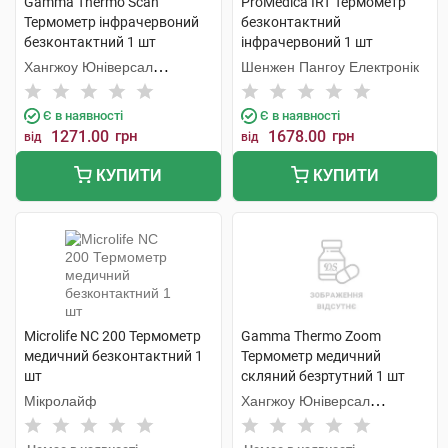
Gamma Thermo Scan
ProMedica IRT Термометр
Термометр інфрачервоний
безконтактний
безконтактний 1 шт
інфрачервоний 1 шт
Хангжоу Юніверсал
Шенжен Пангоу Електронік
Електронік
Є в наявності
Є в наявності
1271.00
грн
1678.00
грн
від
від
КУПИТИ
КУПИТИ
Microlife NC 200 Термометр
Gamma Thermo Zoom
медичний безконтактний 1
Термометр медичний
шт
скляний безртутний 1 шт
Мікролайф
Хангжоу Юніверсал
Електронік