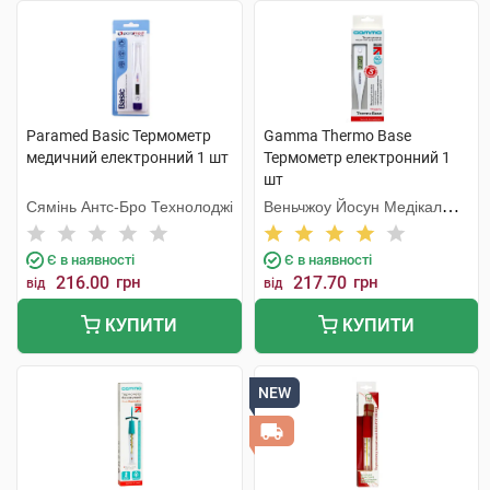
Paramed Basic Термометр
Gamma Thermo Base
медичний електронний 1 шт
Термометр електронний 1
шт
Сямінь Антс-Бро Технолоджі
Веньчжоу Йосун Медікал
Технолоджі
Є в наявності
Є в наявності
216.00
грн
217.70
грн
від
від
КУПИТИ
КУПИТИ
NEW