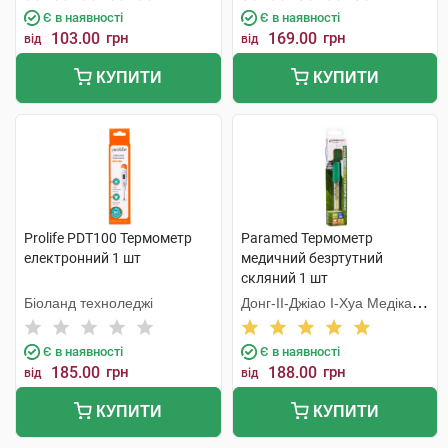
Є в наявності
Є в наявності
103.00
грн
169.00
грн
від
від
КУПИТИ
КУПИТИ
Prolife PDT100 Термометр
Paramed Термометр
електронний 1 шт
медичний безртутний
скляний 1 шт
Біоланд техноледжі
Донг-ІІ-Джіао І-Хуа Медікал
Еквіпмент
Є в наявності
Є в наявності
185.00
грн
188.00
грн
від
від
КУПИТИ
КУПИТИ