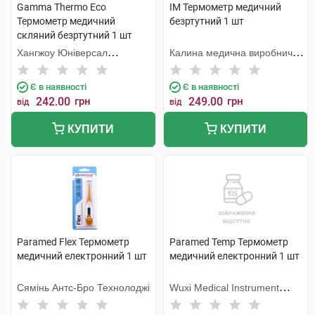
Gamma Thermo Eco
IM Термометр медичний
Термометр медичний
безртутний 1 шт
скляний безртутний 1 шт
Хангжоу Юніверсал
Калина медична виробнича
Електронік
компанія
Є в наявності
Є в наявності
242.00
грн
249.00
грн
від
від
КУПИТИ
КУПИТИ
Paramed Flex Термометр
Paramed Temp Термометр
медичний електронний 1 шт
медичний електронний 1 шт
Сямінь Антс-Бро Технолоджі
Wuxi Medical Instrument
Factory (Китай)