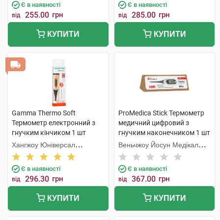
Є в наявності
Є в наявності
255.00
грн
285.00
грн
від
від
КУПИТИ
КУПИТИ
Gamma Thermo Soft
ProMedica Stick Термометр
Термометр електронний з
медичний цифровий з
гнучким кінчиком 1 шт
гнучким наконечником 1 шт
Хангжоу Юніверсал
Веньчжоу Йосун Медікал
Електронік
Технолоджі
Є в наявності
Є в наявності
296.30
грн
367.00
грн
від
від
КУПИТИ
КУПИТИ