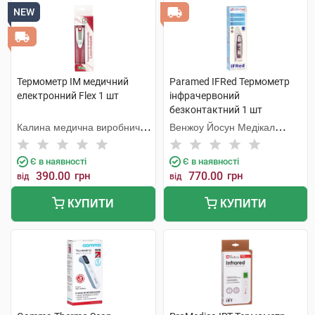
NEW
Термометр IM медичний
Paramed IFRed Термометр
електронний Flex 1 шт
інфрачервоний
безконтактний 1 шт
Калина медична виробнича
Венжоу Йосун Медікал
компанія
Технолоджі
Є в наявності
Є в наявності
390.00
грн
770.00
грн
від
від
КУПИТИ
КУПИТИ