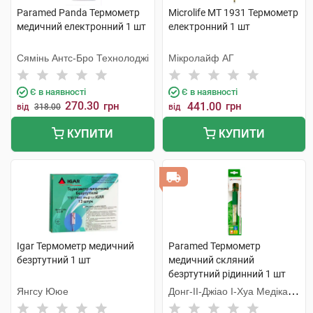
Paramed Panda Термометр
Microlife MT 1931 Термометр
медичний електронний 1 шт
електронний 1 шт
Сямінь Антс-Бро Технолоджі
Мікролайф AГ
Є в наявності
Є в наявності
270.30
грн
441.00
грн
від
318.00
від
КУПИТИ
КУПИТИ
Igar Термометр медичний
Paramed Термометр
безртутний 1 шт
медичний скляний
безртутний рідинний 1 шт
Янгсу Ююе
Донг-ІІ-Джіао І-Хуа Медікал
Еквіпмент