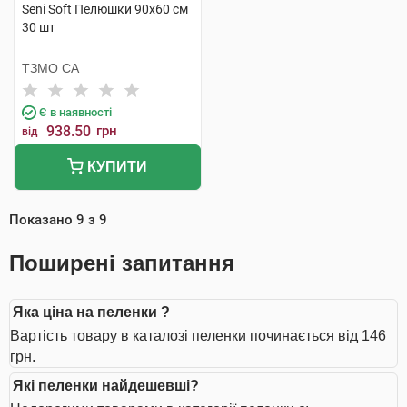
Seni Soft Пелюшки 90х60 см
30 шт
ТЗМО СА
Є в наявності
938.50
грн
від
КУПИТИ
Показано
9
з
9
Поширені запитання
Яка ціна на пеленки ?
Вартість товару в каталозі пеленки починається від 146
грн.
Які пеленки найдешевші?