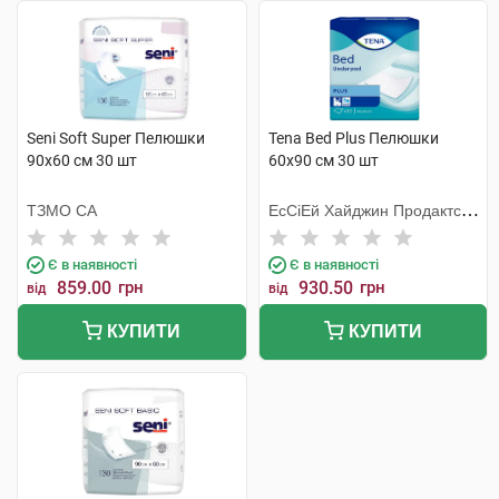
Seni Soft Super Пелюшки
Tena Bed Plus Пелюшки
90х60 см 30 шт
60х90 см 30 шт
ТЗМО СА
ЕсСіЕй Хайджин Продактс
Хугезанд
Є в наявності
Є в наявності
859.00
грн
930.50
грн
від
від
КУПИТИ
КУПИТИ