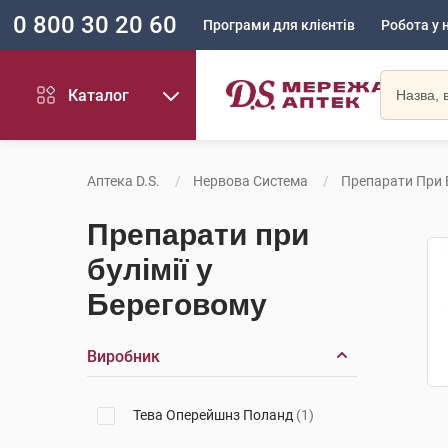
0 800 30 20 60
Програми для клієнтів
Робота у 
Каталог
Аптека D.S.
Нервова Система
Препарати При Б
Препарати при
булімії у
Береговому
Виробник
Тева Оперейшнз Поланд
(1)