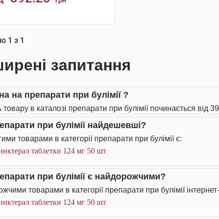
грн
КУПИТИ
но
1
з
1
ирені запитання
на на препарати при булімії ?
 товару в каталозі препарати при булімії починається від 39
репарати при булімії найдешевші?
ими товарами в категорії препарати при булімії є:
нктерал таблетки 124 мг 50 шт
репарати при булімії є найдорожчими?
жчими товарами в категорії препарати при булімії інтернет
нктерал таблетки 124 мг 50 шт