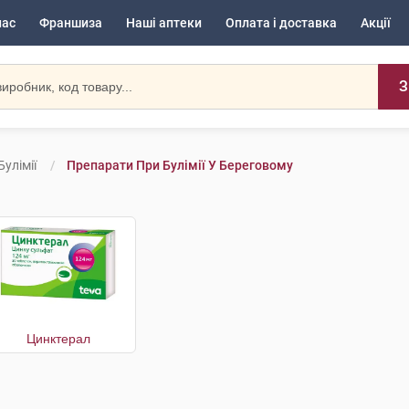
нас
Франшиза
Наші аптеки
Оплата і доставка
Акції
З
улімії
Препарати При Булімії У Береговому
Цинктерал