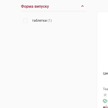
Форма випуску
таблетки
(1)
Ци
Те
ві