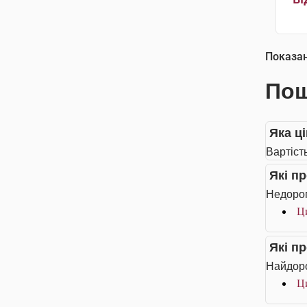
Показа
Пош
Яка ці
Вартість
Які п
Недорог
Ци
Які п
Найдоро
Ци