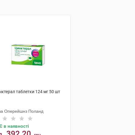
нктерал таблетки 124 мг 50 шт
ва Оперейшнз Поланд
Є в наявності
392.20
д