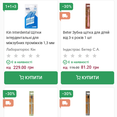
1+1=3
−30%
Kin Interdental Щітки
Beter Зубна щітка для дітей
інтердентальні для
від 3-х років 1 шт
міжзубних проміжків 1,3 мм
6 шт
Лабораторіос Кін
Індастріас Бетер С.А.
Є в наявності
Є в наявності
81.20
229.00
грн
грн
від
від
116.00
КУПИТИ
КУПИТИ
−30%
−30%