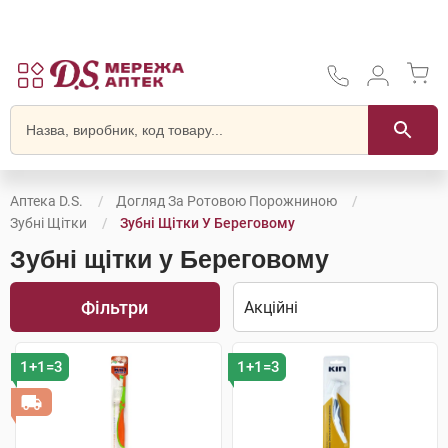
Аптека D.S.
Догляд За Ротовою Порожниною
Зубні Щітки
Зубні Щітки У Береговому
Зубні щітки у Береговому
Фільтри
1+1=3
1+1=3