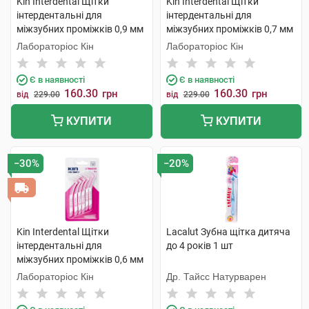
Kin Interdental Щітки
Kin Interdental Щітки
інтердентальні для
інтердентальні для
міжзубних проміжків 0,9 мм
міжзубних проміжків 0,7 мм
6 шт
6 шт
Лабораторіос Кін
Лабораторіос Кін
Є в наявності
Є в наявності
160.30
160.30
грн
грн
від
229.00
від
229.00
КУПИТИ
КУПИТИ
−30%
−20%
Kin Interdental Щітки
Lacalut Зубна щітка дитяча
інтердентальні для
до 4 років 1 шт
міжзубних проміжків 0,6 мм
6 шт
Лабораторіос Кін
Др. Тайсс Натурварен