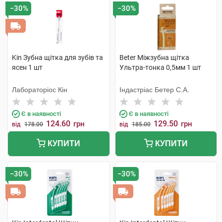
−30%
−30%
Kin Зубна щітка для зубів та
Beter Міжзубна щітка
ясен 1 шт
Ультра-тонка 0,5мм 1 шт
Лабораторіос Кін
Індастріас Бетер С.А.
Є в наявності
Є в наявності
124.60
129.50
грн
грн
від
178.00
від
185.00
КУПИТИ
КУПИТИ
−30%
−30%