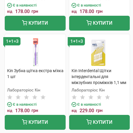
Є в наявності
Є в наявності
178.00
грн
178.00
грн
від
від
КУПИТИ
КУПИТИ
1+1=3
1+1=3
Kin Зубна щітка екстра м'яка
Kin Interdental Щітки
1 шт
інтердентальні для
міжзубних проміжків 1,1 мм
6 шт
Лабораторіос Кін
Лабораторіос Кін
Є в наявності
Є в наявності
178.00
грн
229.00
грн
від
від
КУПИТИ
КУПИТИ