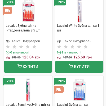
−20%
−20%
Lacalut Зубна щітка
Lacalut White Зубна щітка 1
інтердентальна S 5 шт
шт
Др. Тайсс Натурварен
Др. Тайсс Натурварен
Є в наявності
Є в наявності
123.04
125.60
грн
грн
від
153.80
від
157.00
КУПИТИ
КУПИТИ
−20%
−20%
Lacalut Sensitive Зубна щітка
Lacalut Зубна щітка