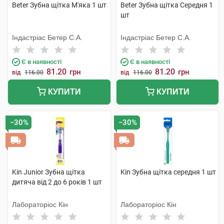
Beter Зубна щітка М'яка 1 шт
Beter Зубна щітка Середня 1
шт
Індастріас Бетер С.А.
Індастріас Бетер С.А.
Є в наявності
Є в наявності
81.20
81.20
грн
грн
від
116.00
від
116.00
КУПИТИ
КУПИТИ
−30%
−30%
Kin Junior Зубна щітка
Kin Зубна щітка середня 1 шт
дитяча від 2 до 6 років 1 шт
Лабораторіос Кін
Лабораторіос Кін