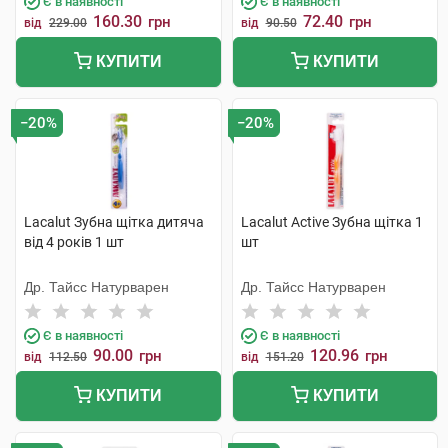
Є в наявності
Є в наявності
160.30
72.40
грн
грн
від
229.00
від
90.50
КУПИТИ
КУПИТИ
−20%
−20%
Lacalut Зубна щітка дитяча
Lacalut Active Зубна щітка 1
від 4 років 1 шт
шт
Др. Тайсс Натурварен
Др. Тайсс Натурварен
Є в наявності
Є в наявності
90.00
120.96
грн
грн
від
112.50
від
151.20
КУПИТИ
КУПИТИ