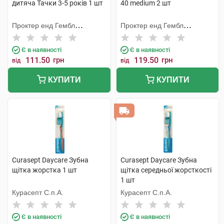
дитяча Тачки 3-5 років 1 шт
40 medium 2 шт
Проктер енд Гембл
Проктер енд Гембл
Меньюфекчурінг
Меньюфекчурінг
Є в наявності
Є в наявності
111.50
грн
119.50
грн
від
від
КУПИТИ
КУПИТИ
Curasept Daycare Зубна
Curasept Daycare Зубна
щітка жорстка 1 шт
щітка середньої жорсткості
1 шт
Курасепт С.п.А.
Курасепт С.п.А.
Є в наявності
Є в наявності