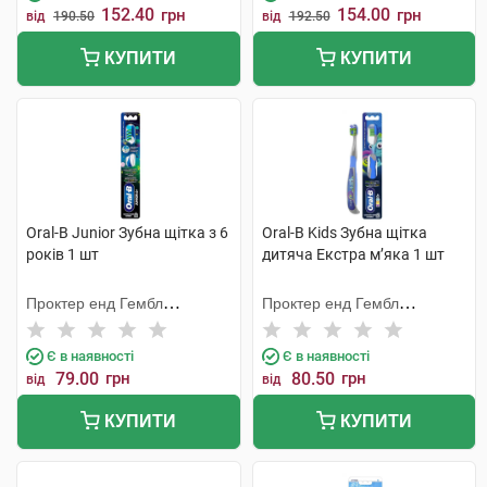
152.40
154.00
грн
грн
від
190.50
від
192.50
КУПИТИ
КУПИТИ
Oral-B Junior Зубна щітка з 6
Oral-B Kids Зубна щітка
років 1 шт
дитяча Екстра м’яка 1 шт
Проктер енд Гембл
Проктер енд Гембл
Меньюфекчурінг
Меньюфекчурінг
Є в наявності
Є в наявності
79.00
грн
80.50
грн
від
від
КУПИТИ
КУПИТИ