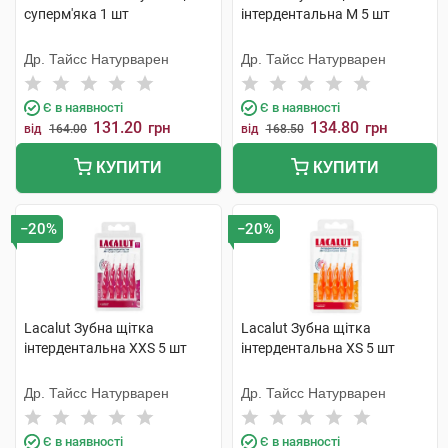
суперм'яка 1 шт
інтердентальна М 5 шт
Др. Тайсс Натурварен
Др. Тайсс Натурварен
Є в наявності
Є в наявності
131.20
134.80
грн
грн
від
164.00
від
168.50
КУПИТИ
КУПИТИ
−20%
−20%
Lacalut Зубна щітка
Lacalut Зубна щітка
інтердентальна XХS 5 шт
інтердентальна XS 5 шт
Др. Тайсс Натурварен
Др. Тайсс Натурварен
Є в наявності
Є в наявності