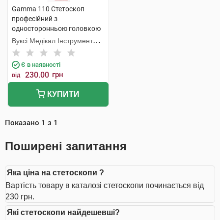
Gamma 110 Стетоскоп
професійний з
односторонньою головкою
1 шт
Вуксі Медікал Інструмент
Фекторі
Є в наявності
230.00
грн
від
КУПИТИ
Показано
1
з
1
Поширені запитання
Яка ціна на стетоскопи ?
Вартість товару в каталозі стетоскопи починається від
230 грн.
Які стетоскопи найдешевші?