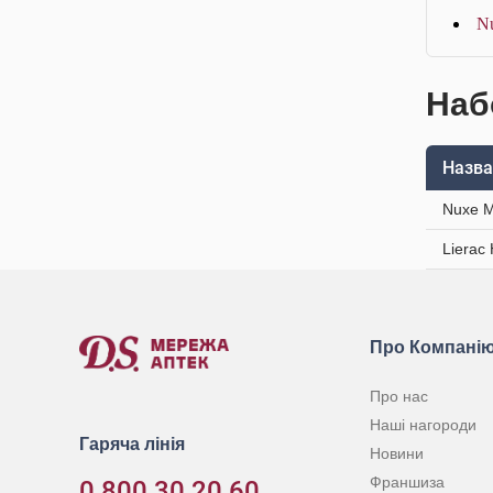
Nu
Наб
Назва
Nuxe M
Lierac
Про Компані
Про нас
Наші нагороди
Гаряча лінія
Новини
Франшиза
0 800 30 20 60