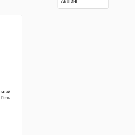
льний
 Гель