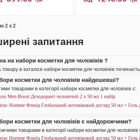
грн
грн
КУПИТИ
КУПИТИ
но
2
з
2
ирені запитання
іна на набори косметки для чоловіків ?
ь товару в каталозі набори косметки для чоловіків починаєтьс
абори косметки для чоловіків найдешевші?
ими товарами в категорії набори косметки для чоловіків є:
xe Men Boost Дезодорант чоловічий 2 х 50 мл 1 набір
erac Homme Флюїд Глобальний антивіковий догляд 50 мл + Гель д
абори косметки для чоловіків є найдорожчими?
жчими товарами в категорії набори косметки для чоловіків 
erac Homme Флюїд Глобальний антивіковий догляд 50 мл + Гель д