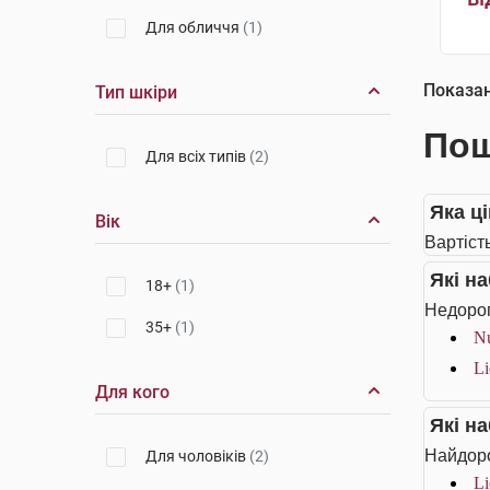
Для обличчя
(1)
Показа
Тип шкіри
Пош
Для всіх типів
(2)
Яка ц
Вік
Вартіст
Які н
18+
(1)
Недорог
35+
(1)
Nu
Li
Для кого
Які н
Найдоро
Для чоловіків
(2)
Li