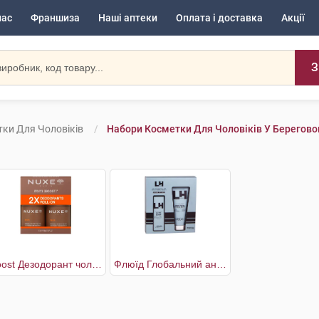
нас
Франшиза
Наші аптеки
Оплата і доставка
Акції
З
ки Для Чоловіків
Набори Косметки Для Чоловіків У Берегов
Boost Дезодорант чоловічий 2 х 50 мл
Флюїд Глобальний антивіковий догляд 50 мл + Гель для душу 200 мл