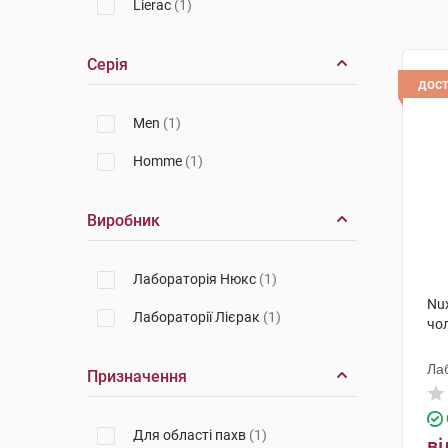
Lierac
(1)
Серія
дос
Men
(1)
Homme
(1)
Виробник
Лабораторія Нюкс
(1)
Nu
Лабораторії Лієрак
(1)
чол
Ла
Призначення
Для області пахв
(1)
ві