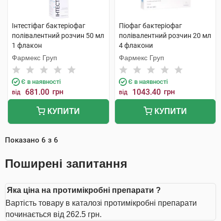
Інтестіфаг бактеріофаг
Піофаг бактеріофаг
полівалентний розчин 50 мл
полівалентний розчин 20 мл
1 флакон
4 флакони
Фармекс Груп
Фармекс Груп
Є в наявності
Є в наявності
681.00
грн
1043.40
грн
від
від
КУПИТИ
КУПИТИ
Показано
6
з
6
Поширені запитання
Яка ціна на протимікробні препарати ?
Вартість товару в каталозі протимікробні препарати
починається від 262.5 грн.