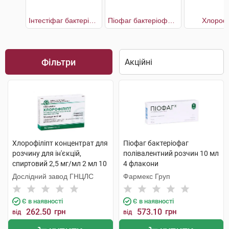
Інтестіфаг бактеріофаг полівалентний
Піофаг бактеріофаг полівалентний
Хлорофі
Фільтри
Хлорофіліпт концентрат для
Піофаг бактеріофаг
розчину для ін'єкцій,
полівалентний розчин 10 мл
спиртовий 2,5 мг/мл 2 мл 10
4 флакони
ампул
Дослідний завод ГНЦЛС
Фармекс Груп
Є в наявності
Є в наявності
262.50
грн
573.10
грн
від
від