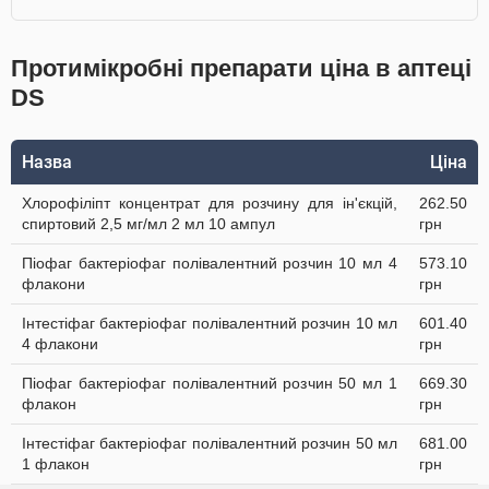
Протимікробні препарати ціна в аптеці
DS
Назва
Ціна
Хлорофіліпт концентрат для розчину для ін'єкцій,
262.50
спиртовий 2,5 мг/мл 2 мл 10 ампул
грн
Піофаг бактеріофаг полівалентний розчин 10 мл 4
573.10
флакони
грн
Інтестіфаг бактеріофаг полівалентний розчин 10 мл
601.40
4 флакони
грн
Піофаг бактеріофаг полівалентний розчин 50 мл 1
669.30
флакон
грн
Інтестіфаг бактеріофаг полівалентний розчин 50 мл
681.00
1 флакон
грн