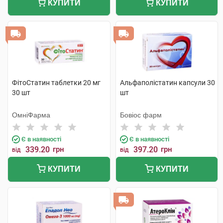
КУПИТИ
КУПИТИ
ФітоСтатин таблетки 20 мг
Альфаполістатин капсули 30
30 шт
шт
ОмніФарма
Бовіос фарм
Є в наявності
Є в наявності
339.20
грн
397.20
грн
від
від
КУПИТИ
КУПИТИ