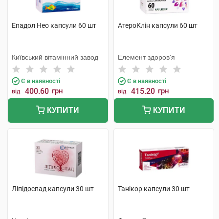
Епадол Нео капсули 60 шт
АтероКлін капсули 60 шт
Київський вітамінний завод
Елемент здоров'я
Є в наявності
Є в наявності
400.60
грн
415.20
грн
від
від
КУПИТИ
КУПИТИ
Ліпідоспад капсули 30 шт
Танікор капсули 30 шт