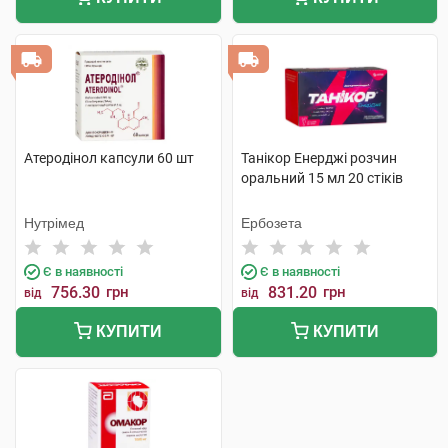
Атеродінол капсули 60 шт
Танікор Енерджі розчин
оральний 15 мл 20 стіків
Нутрімед
Ербозета
Є в наявності
Є в наявності
756.30
грн
831.20
грн
від
від
КУПИТИ
КУПИТИ