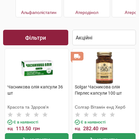
Альфаполістатин
Атеродінол
АтероК
Фільтри
Часникова олія капсули 36
Solgar Часникова олія
шт
Перлес капсули 100 шт
Красота та Здоров'я
Солгар Вітамін енд Херб
Є в наявності
Є в наявності
113.50
грн
282.40
грн
від
від