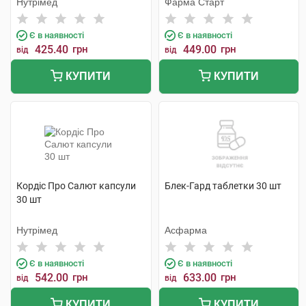
Нутрімед
Фарма Старт
Є в наявності
Є в наявності
425.40
грн
449.00
грн
від
від
КУПИТИ
КУПИТИ
Кордіс Про Салют капсули
Блек-Гард таблетки 30 шт
30 шт
Нутрімед
Асфарма
Є в наявності
Є в наявності
542.00
грн
633.00
грн
від
від
КУПИТИ
КУПИТИ