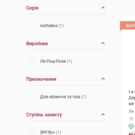
Серія
дос
Anthelios
(1)
Виробник
Ля Рош-Позе
(1)
Призначення
La 
Для обличчя та тіла
(1)
Де
мл
Ля
Ступінь захисту
SPF50+
(1)
ві