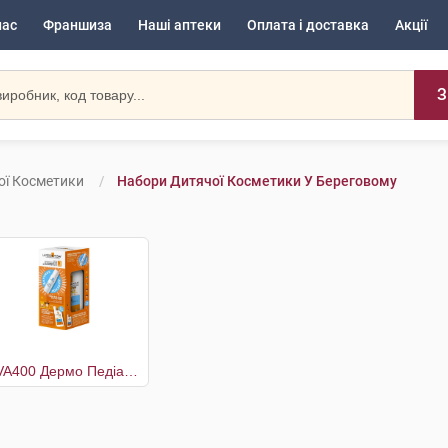
нас
Франшиза
Наші аптеки
Оплата і доставка
Акції
З
ої Косметики
Набори Дитячої Косметики У Береговому
UVA400 Дермо Педіатрікс SPF50+ флюїд 50 мл +Термальна вода 50 мл