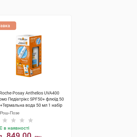
тавка
Roche-Posay Anthelios UVA400
рмо Педіатрікс SPF50+ флюїд 50
 +Термальна вода 50 мл 1 набір
 Рош-Позе
Є в наявності
849.00
д