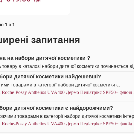
грн
КУПИТИ
но
1
з
1
ирені запитання
іна на набори дитячої косметики ?
ь товару в каталозі набори дитячої косметики починається ві
абори дитячої косметики найдешевші?
ими товарами в категорії набори дитячої косметики є:
 Roche-Posay Anthelios UVA400 Дермо Педіатрікс SPF50+ флюїд 
абори дитячої косметики є найдорожчими?
жчими товарами в категорії набори дитячої косметики інтер
 Roche-Posay Anthelios UVA400 Дермо Педіатрікс SPF50+ флюїд 