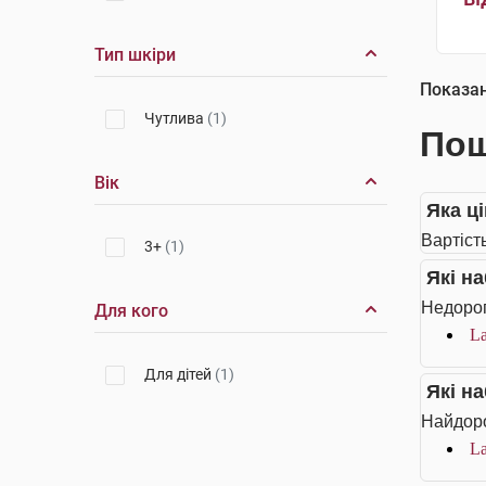
Тип шкіри
Показа
Чутлива
(1)
Пош
Вік
Яка ц
Вартіст
3+
(1)
Які н
Недорог
Для кого
La
Для дітей
(1)
Які н
Найдоро
La