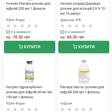
Розчин Рінгера розчин для
Натрію хлорид Дарниця
інфузій 200 мл 1 флакон
розчин для ін'єкцій 0,9 % 10
мл 10 ампул
Юрія-Фарм
Дарниця ФФ
Є в наявності
Є в наявності
78.30
грн
84.30
грн
від
від
КУПИТИ
КУПИТИ
Натрію гідрокарбонат
Рінгера лактат розчин для
розчин для інфузій 40 мг/мл
інфузій 200 мл 1 флакон
100 мл 1 флакон
Юрія-Фарм
Інфузія