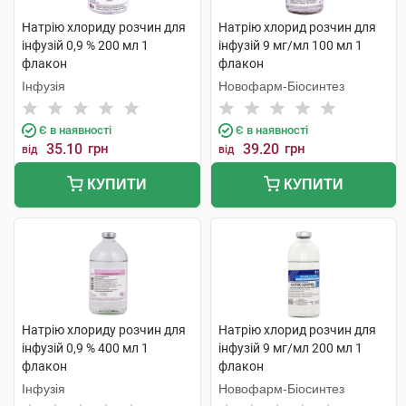
Натрію хлориду розчин для
Натрію хлорид розчин для
інфузій 0,9 % 200 мл 1
інфузій 9 мг/мл 100 мл 1
флакон
флакон
Інфузія
Новофарм-Біосинтез
Є в наявності
Є в наявності
35.10
грн
39.20
грн
від
від
КУПИТИ
КУПИТИ
Натрію хлориду розчин для
Натрію хлорид розчин для
інфузій 0,9 % 400 мл 1
інфузій 9 мг/мл 200 мл 1
флакон
флакон
Інфузія
Новофарм-Біосинтез