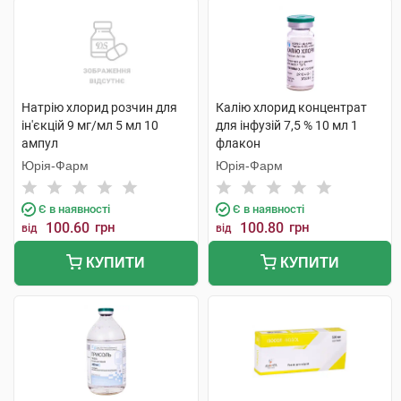
Натрію хлорид розчин для
Калію хлорид концентрат
ін'єкцій 9 мг/мл 5 мл 10
для інфузій 7,5 % 10 мл 1
ампул
флакон
Юрія-Фарм
Юрія-Фарм
Є в наявності
Є в наявності
100.60
грн
100.80
грн
від
від
КУПИТИ
КУПИТИ