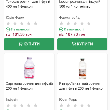
Трисоль розчин для інфузій
Ізосол розчин для інфузій
400 мл 1 флакон
500 мл 1 контейнер
Юрія-Фарм
Фарматрейд
Є в наявності
Є в наявності
101.50
грн
107.80
грн
від
від
КУПИТИ
КУПИТИ
Хартмана розчин для інфузій
Рінгер-Лактатний розчин
200 мл 1 флакон
для інфузій 200 мл 1 флакон
Інфузія
Юрія-Фарм