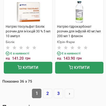
Натрію тіосульфат Біолік
Натрію гідрокарбонат
розчин для ін'єкцій 30 % 5 мл
розчин для інфузій 40 мг/мл
10 ампул
200 мл 1 флакон
Біолік
Юрія-Фарм
Є в наявності
Є в наявності
141.20
грн
143.90
грн
від
від
КУПИТИ
КУПИТИ
Показано
36
з
75
1
2
3
›