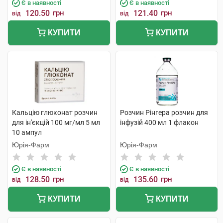
Є в наявності
Є в наявності
120.50
грн
121.40
грн
від
від
КУПИТИ
КУПИТИ
Кальцію глюконат розчин
Розчин Рінгера розчин для
для ін'єкцій 100 мг/мл 5 мл
інфузій 400 мл 1 флакон
10 ампул
Юрія-Фарм
Юрія-Фарм
Є в наявності
Є в наявності
128.50
грн
135.60
грн
від
від
КУПИТИ
КУПИТИ