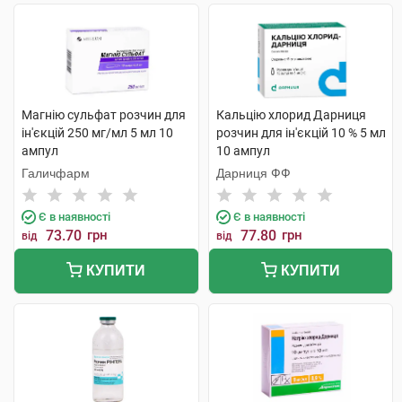
Магнію сульфат розчин для
Кальцію хлорид Дарниця
ін'єкцій 250 мг/мл 5 мл 10
розчин для ін'єкцій 10 % 5 мл
ампул
10 ампул
Галичфарм
Дарниця ФФ
Є в наявності
Є в наявності
73.70
грн
77.80
грн
від
від
КУПИТИ
КУПИТИ