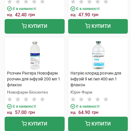
Є в наявності
Є в наявності
42.40
грн
47.90
грн
від
від
КУПИТИ
КУПИТИ
Розчин Рінгера Новофарм
Натрію хлорид розчин для
розчин для інфузій 200 мл 1
інфузій 9 мг/мл 400 мл 1
флакон
флакон
Новофарм-Біосинтез
Юрія-Фарм
Є в наявності
Є в наявності
57.00
грн
64.90
грн
від
від
КУПИТИ
КУПИТИ