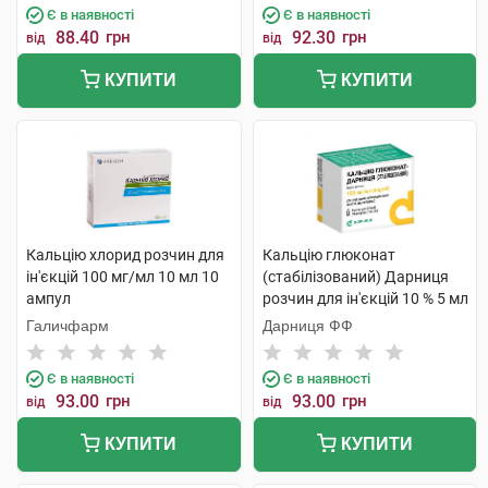
Є в наявності
Є в наявності
88.40
грн
92.30
грн
від
від
КУПИТИ
КУПИТИ
Кальцію хлорид розчин для
Кальцію глюконат
ін'єкцій 100 мг/мл 10 мл 10
(стабілізований) Дарниця
ампул
розчин для ін'єкцій 10 % 5 мл
10 ампул
Галичфарм
Дарниця ФФ
Є в наявності
Є в наявності
93.00
грн
93.00
грн
від
від
КУПИТИ
КУПИТИ