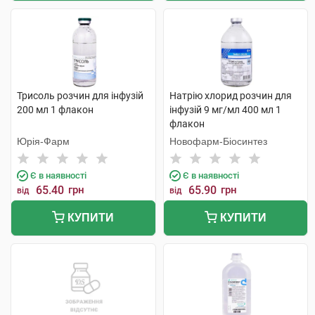
Трисоль розчин для інфузій
Натрію хлорид розчин для
200 мл 1 флакон
інфузій 9 мг/мл 400 мл 1
флакон
Юрія-Фарм
Новофарм-Біосинтез
Є в наявності
Є в наявності
65.40
грн
65.90
грн
від
від
КУПИТИ
КУПИТИ