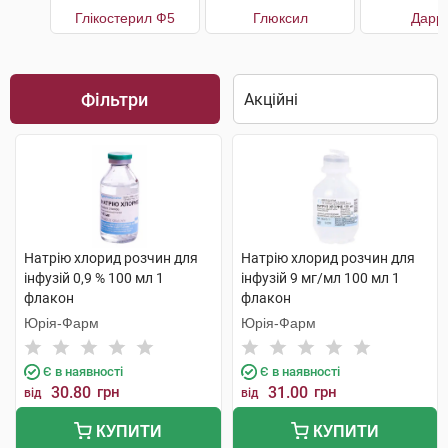
Глікостерил Ф5
Глюксил
Дарр
Фільтри
Натрію хлорид розчин для
Натрію хлорид розчин для
інфузій 0,9 % 100 мл 1
інфузій 9 мг/мл 100 мл 1
флакон
флакон
Юрія-Фарм
Юрія-Фарм
Є в наявності
Є в наявності
30.80
грн
31.00
грн
від
від
КУПИТИ
КУПИТИ