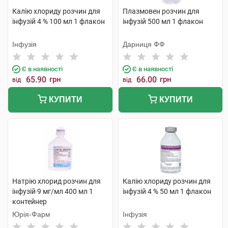
Калію хлориду розчин для
Плазмовен розчин для
інфузій 4 % 100 мл 1 флакон
інфузій 500 мл 1 флакон
Інфузія
Дарниця ФФ
Є в наявності
Є в наявності
65.90
грн
66.00
грн
від
від
КУПИТИ
КУПИТИ
Натрію хлорид розчин для
Калію хлориду розчин для
інфузій 9 мг/мл 400 мл 1
інфузій 4 % 50 мл 1 флакон
контейнер
Юрія-Фарм
Інфузія