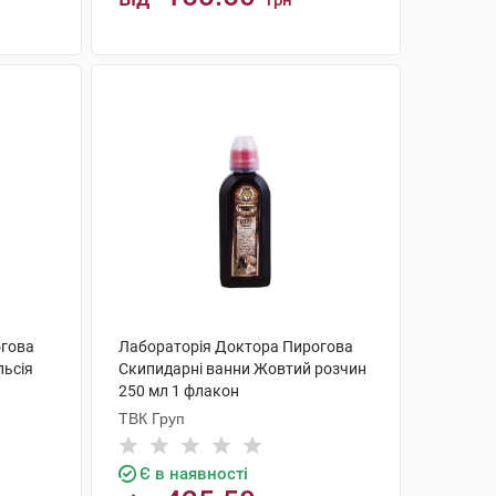
грн
КУПИТИ
огова
Лабораторія Доктора Пирогова
льсія
Скипидарні ванни Жовтий розчин
250 мл 1 флакон
ТВК Груп
Є в наявності