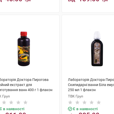
грн
грн
КУПИТИ
КУПИТИ
бораторія Доктора Пирогова
Лабораторія Доктора Пир
ойний екстракт для
Скипидарні ванни Біла ему
иготування ванн 400 г 1 флакон
250 мл 1 флакон
К Груп
ТВК Груп
Є в наявності
Є в наявності