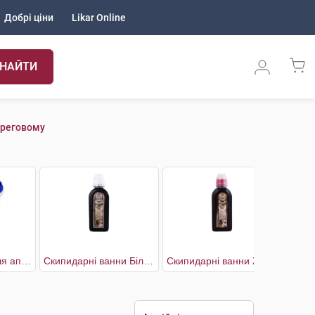
Добрі ціни
Likar Online
НАЙТИ
ереговому
Парафін Засіб для аплікацій
Скипидарні ванни Біла емульсія
Скипидарні ванни Жовтий розчин