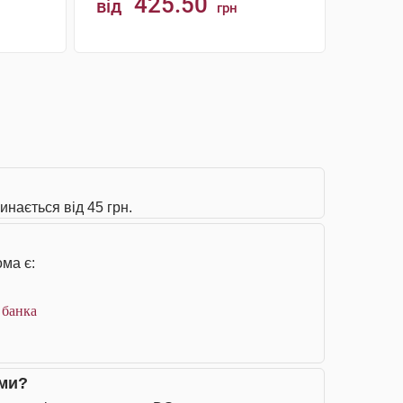
425.50
від
грн
КУПИТИ
инається від 45 грн.
ма є:
 банка
ими?