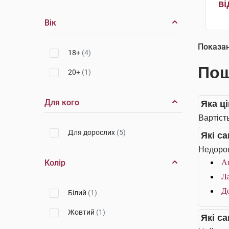
ві
Вік
Показа
18+
(4)
Пош
20+
(1)
Для кого
Яка ц
Вартіст
Для дорослих
(5)
Які с
Недорог
Колір
Ar
Ла
До
Білий
(1)
Жовтий
(1)
Які с