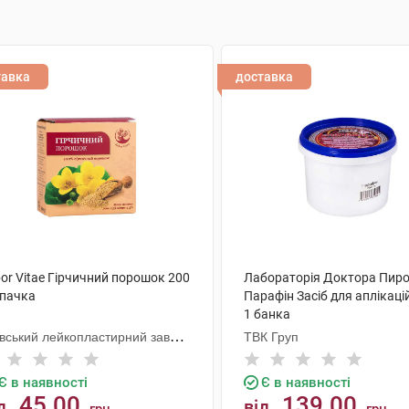
тавка
доставка
or Vitae Гірчичний порошок 200
Лабораторія Доктора Пир
 пачка
Парафін Засіб для аплікацій
1 банка
ївський лейкопластирний завод
ТВК Груп
репта
Є в наявності
Є в наявності
45.00
139.00
д
від