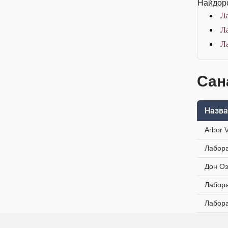
Найдоро
Л
Ла
Ла
Сан
Назва
Arbor 
Лабора
Дон Оз
Лабора
Лабора