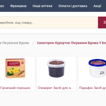
нас
Франшиза
Наші аптеки
Оплата і доставка
Акції
З
е Лікування Вдома
Санаторно-Курортне Лікування Вдома У Б
Гірчичний порошок
Озокерит Засіб для аплікацій