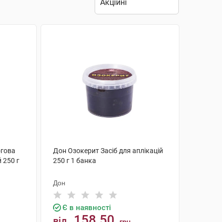
огова
Дон Озокерит Засіб для аплікацій
 250 г
250 г 1 банка
Дон
Є в наявності
158.50
від