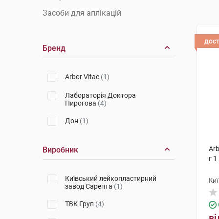
Засоби для аплікацій
дос
Бренд
Arbor Vitae
(1)
Лабораторія Доктора
Пирогова
(4)
Дон
(1)
Arb
Виробник
г 1
Київський лейкопластирний
Ки
завод Сарепта
(1)
Са
ТВК Груп
(4)
ві