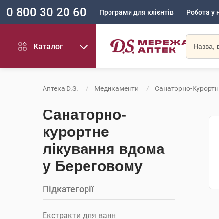
0 800 30 20 60
Програми для клієнтів
Робота у 
Каталог
Аптека D.S.
Медикаменти
Санаторно-Курортн
Санаторно-
курортне
лікування вдома
у Береговому
Підкатегорії
Екстракти для ванн