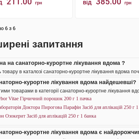
211.00
385.00
д
від
грн
грн
КУПИТИ
КУПИТИ
но
6
з
6
ирені запитання
іна на санаторно-курортне лікування вдома ?
ь товару в каталозі санаторно-курортне лікування вдома поч
анаторно-курортне лікування вдома найдешевші?
ими товарами в категорії санаторно-курортне лікування вдо
bor Vitae Гірчичний порошок 200 г 1 пачка
бораторія Доктора Пирогова Парафін Засіб для аплікацій 250 г 1
н Озокерит Засіб для аплікацій 250 г 1 банка
анаторно-курортне лікування вдома є найдорожч